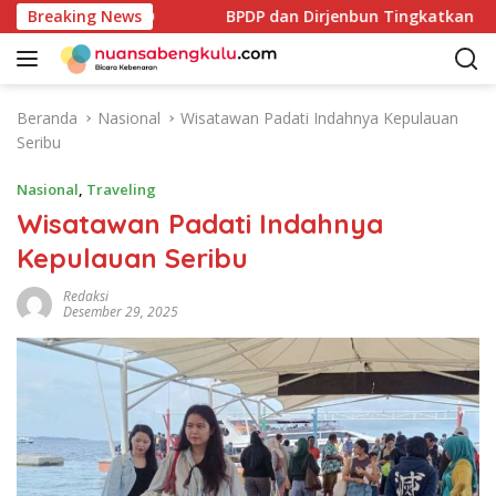
L
ccer Antar OPD
Breaking News
BPDP dan Dirjenbun Tingkatkan Kompet
a
n
g
s
Beranda
Nasional
Wisatawan Padati Indahnya Kepulauan
u
Seribu
n
g
Nasional
,
Traveling
k
Wisatawan Padati Indahnya
e
Kepulauan Seribu
k
o
Redaksi
n
Desember 29, 2025
t
e
n