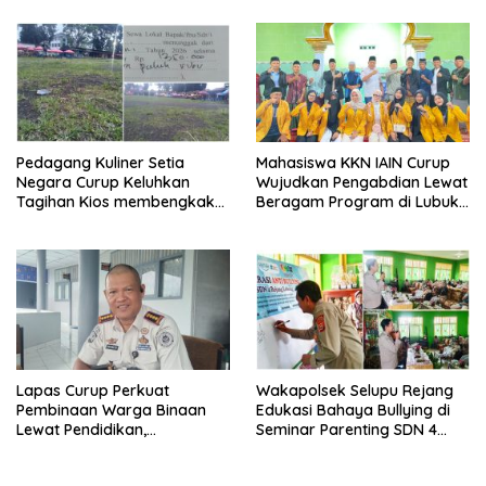
Pedagang Kuliner Setia
Mahasiswa KKN IAIN Curup
Negara Curup Keluhkan
Wujudkan Pengabdian Lewat
Tagihan Kios membengkak
Beragam Program di Lubuk
dan Minimnya Fasilitas
Ubar
Lapas Curup Perkuat
Wakapolsek Selupu Rejang
Pembinaan Warga Binaan
Edukasi Bahaya Bullying di
Lewat Pendidikan,
Seminar Parenting SDN 4
Keterampilan, hingga
Rejang Lebong
Kesenian