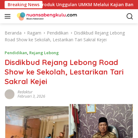
L
akan Potensi Produk Unggulan UMKM Melalui Kajian Bank Indon
Breaking News
a
n
g
s
Beranda
Ragam
Pendidikan
Disdikbud Rejang Lebong
u
Road Show ke Sekolah, Lestarikan Tari Sakral Kejei
n
g
Pendidikan
,
Rejang Lebong
k
Disdikbud Rejang Lebong Road
e
Show ke Sekolah, Lestarikan Tari
k
o
Sakral Kejei
n
t
Redaktur
Februari 3, 2026
e
n