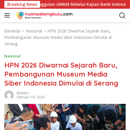
L
ensi Produk Unggulan UMKM Melalui Kajian Bank Indonesia
Breaking News
a
n
g
s
Beranda
Nasional
HPN 2026 Diwarnai Sejarah Baru,
u
Pembangunan Museum Media Siber Indonesia Dimulai di
n
Serang
g
k
Nasional
e
HPN 2026 Diwarnai Sejarah Baru,
k
Pembangunan Museum Media
o
n
Siber Indonesia Dimulai di Serang
t
e
Redaksi
Februari 14, 2026
n