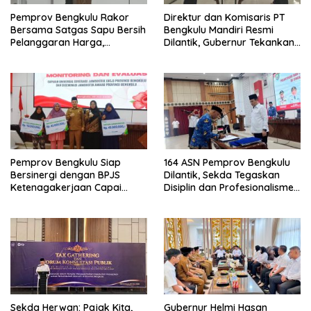
Pemprov Bengkulu Rakor
Direktur dan Komisaris PT
Bersama Satgas Sapu Bersih
Bengkulu Mandiri Resmi
Pelanggaran Harga,
Dilantik, Gubernur Tekankan
Keamanan, dan Mutu
Pentingnya Inovasi
Pangan, Harga TBS Sawit
Masih Jadi Sorotan
Pemprov Bengkulu Siap
164 ASN Pemprov Bengkulu
Bersinergi dengan BPJS
Dilantik, Sekda Tegaskan
Ketenagakerjaan Capai
Disiplin dan Profesionalisme
Target Universal Coverage
Aparatur
Jamsostek
Sekda Herwan: Pajak Kita,
Gubernur Helmi Hasan