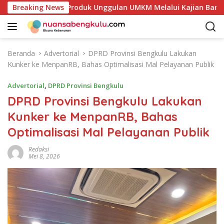
L
an Potensi Produk Unggulan UMKM Melalui Kajian Bank Indones
Breaking News
a
n
g
s
Beranda
Advertorial
DPRD Provinsi Bengkulu Lakukan
u
Kunker ke MenpanRB, Bahas Optimalisasi Mal Pelayanan Publik
n
g
Advertorial
,
DPRD Provinsi Bengkulu
k
DPRD Provinsi Bengkulu Lakukan
e
Kunker ke MenpanRB, Bahas
k
o
Optimalisasi Mal Pelayanan Publik
n
t
Redaksi
Mei 8, 2026
e
n