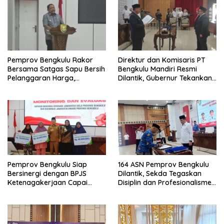
Pemprov Bengkulu Rakor
Direktur dan Komisaris PT
Bersama Satgas Sapu Bersih
Bengkulu Mandiri Resmi
Pelanggaran Harga,
Dilantik, Gubernur Tekankan
Keamanan, dan Mutu
Pentingnya Inovasi
Pangan, Harga TBS Sawit
Masih Jadi Sorotan
Pemprov Bengkulu Siap
164 ASN Pemprov Bengkulu
Bersinergi dengan BPJS
Dilantik, Sekda Tegaskan
Ketenagakerjaan Capai
Disiplin dan Profesionalisme
Target Universal Coverage
Aparatur
Jamsostek