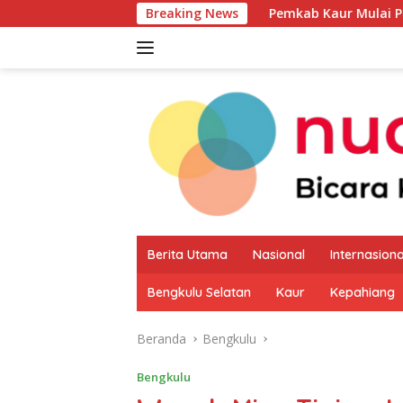
Langsung
Breaking News
Pemkab Kaur Mulai Petakan Potensi P
ke
konten
Berita Utama
Nasional
Internasiona
Bengkulu Selatan
Kaur
Kepahiang
Beranda
Bengkulu
Bengkulu