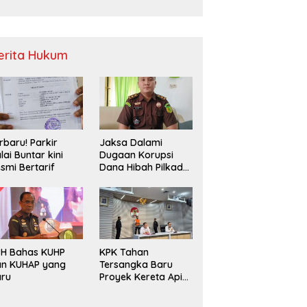
Sampah
erita Hukum
rbaru! Parkir
Jaksa Dalami
lai Buntar kini
Dugaan Korupsi
smi Bertarif
Dana Hibah Pilkada
2024 di Bawaslu
Kaur
PH Bahas KUHP
KPK Tahan
an KUHAP yang
Tersangka Baru
aru
Proyek Kereta Api
Medan