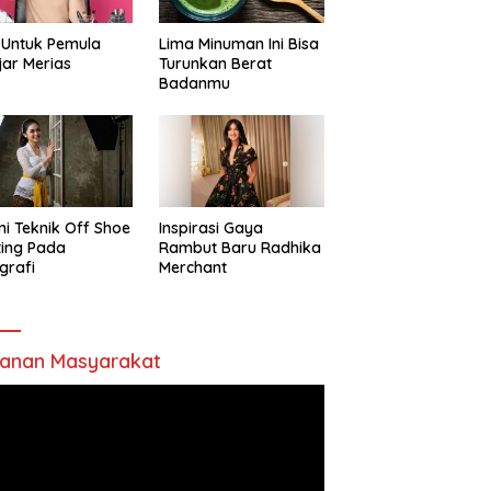
 Untuk Pemula
Lima Minuman Ini Bisa
jar Merias
Turunkan Berat
Badanmu
ni Teknik Off Shoe
Inspirasi Gaya
ting Pada
Rambut Baru Radhika
grafi
Merchant
anan Masyarakat
utar
o