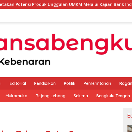
roduk Unggulan UMKM Melalui Kajian Bank Indonesia
Se
l
Editorial
Pendidikan
Politik
Pemerintahan
Raga
Mukomuko
Rejang Lebong
Seluma
Bengkulu Tengah
Ed