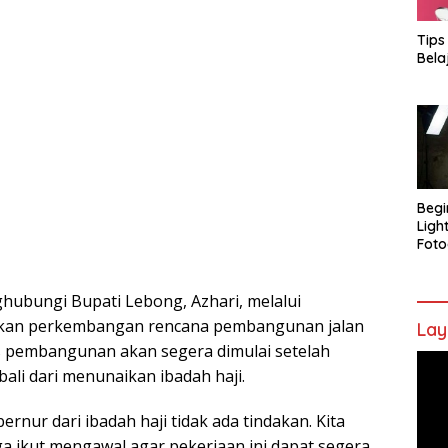
Tips
Bela
Begi
Ligh
Foto
hubungi Bupati Lebong, Azhari, melalui
kan perkembangan rencana pembangunan jalan
Lay
s pembangunan akan segera dimulai setelah
Pem
li dari menunaikan ibadah haji.
Vide
rnur dari ibadah haji tidak ada tindakan. Kita
a ikut mengawal agar pekerjaan ini dapat segera