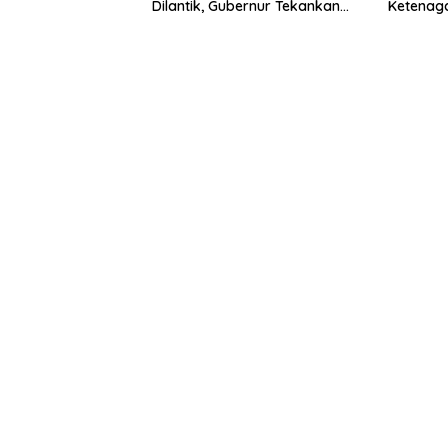
Dilantik, Gubernur Tekankan
Ketenaga
Pentingnya Inovasi
Universa