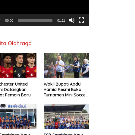
00:00
01:11
ita Olahraga
hester United
Wakil Bupati Abdul
mi Datangkan
Hamid Resmi Buka
at Pemain Baru
Turnamen Mini Soccer
Awat Mata Cup VI
 Semidang Kaur
SSB Semidang Kaur