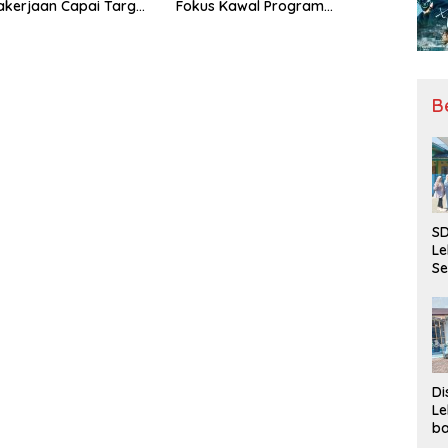
kerjaan Capai Target
Fokus Kawal Program
l Coverage Jamsostek
Pembangunan
B
SD
Le
Se
da
Bu
Ka
Ja
Di
Le
ba
Be