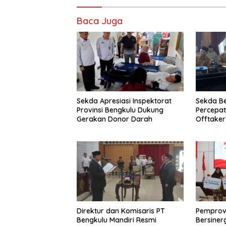
Baca Juga
Sekda Apresiasi Inspektorat
Sekda B
Provinsi Bengkulu Dukung
Percepa
Gerakan Donor Darah
Offtake
TPST Reg
Direktur dan Komisaris PT
Pemprov
Bengkulu Mandiri Resmi
Bersiner