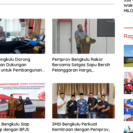
Waki
MILO
Cha
Jak
Rag
engkulu Dorong
Pemprov Bengkulu Rakor
tan Dukungan
Bersama Satgas Sapu Bersih
r untuk Pembangunan
Pelanggaran Harga,
ional
Keamanan, dan Mutu Pangan,
Harga TBS Sawit Masih Jadi
Sorotan
 Bengkulu Siap
SMSI Bengkulu Perkuat
gi dengan BPJS
Kemitraan dengan Pemprov,