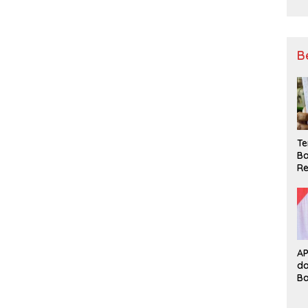
B
Te
Ba
Re
A
d
B