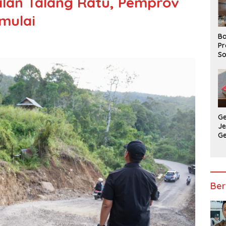
lan Talang Ratu, Pemprov
mulai
Ba
Pr
So
P
P
Ba
G
J
G
Ju
Ja
Ber