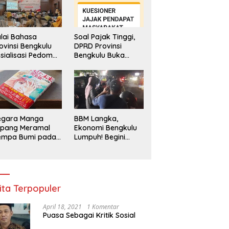
lai Bahasa
Soal Pajak Tinggi,
ovinsi Bengkulu
DPRD Provinsi
sialisasi Pedoman
Bengkulu Buka
engawasan
Layanan
enggunaan
Pengaduan
hasa Indonesia
Masyarakat
egara Manga
BBM Langka,
epang Meramal
Ekonomi Bengkulu
empa Bumi pada
Lumpuh! Begini
li 2025, Semua
Penjelasan
di Heboh
Gubernur
ita Terpopuler
April 18, 2021
1 Komentar
Puasa Sebagai Kritik Sosial