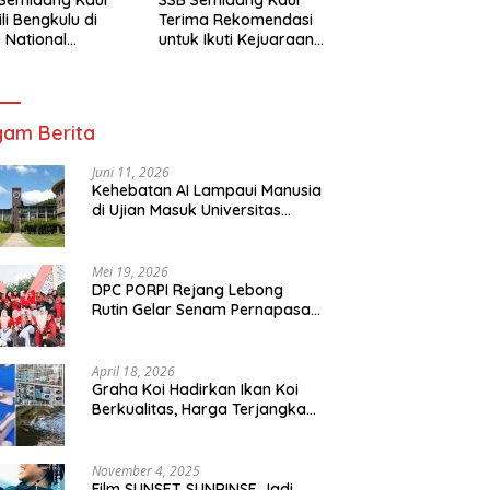
li Bengkulu di
Terima Rekomendasi
 National
untuk Ikuti Kejuaraan
mpionship 2026
Nasional Garuda Anak
arta
Nusantara 2026
am Berita
Juni 11, 2026
Kehebatan AI Lampaui Manusia
di Ujian Masuk Universitas
Tersulit Jepang
Mei 19, 2026
DPC PORPI Rejang Lebong
Rutin Gelar Senam Pernapasan
di Setia Negara Curup
April 18, 2026
Graha Koi Hadirkan Ikan Koi
Berkualitas, Harga Terjangkau
untuk Semua Kalangan
November 4, 2025
Film SUNSET SUNRINSE Jadi