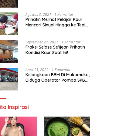
Agustus 3, 2021
1 Komentar
Prihatin Melihat Pelajar Kaur
Mencari Sinyal Hingga ke Tepi
Sungai, Pimpinan DPD RI:
Pemerintah Setempat Mesti
Segera Bertindak
September 27, 2021
1 Komentar
Fraksi Se’ase Se’ijean Prihatin
Kondisi Kaur Saat Ini!
April 13, 2022
1 Komentar
Kelangkaan BBM Di Mukomuko,
Diduga Operator Pompa SPBU
Bandaratu Stok Minyak Sendiri
ita Inspirasi