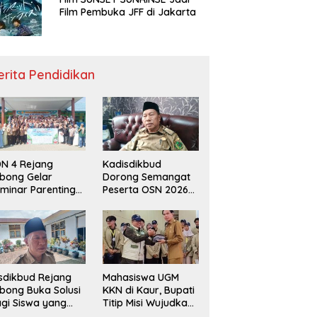
Film Pembuka JFF di Jakarta
erita Pendidikan
N 4 Rejang
Kadisdikbud
bong Gelar
Dorong Semangat
minar Parenting
Peserta OSN 2026
n Deklarasi Anti-
Demi Raih Prestasi
llying,
disdikbud: Patut
di Contoh
sdikbud Rejang
Mahasiswa UGM
bong Buka Solusi
KKN di Kaur, Bupati
gi Siswa yang
Titip Misi Wujudkan
lum Lolos SPMB
Daerah Bebas