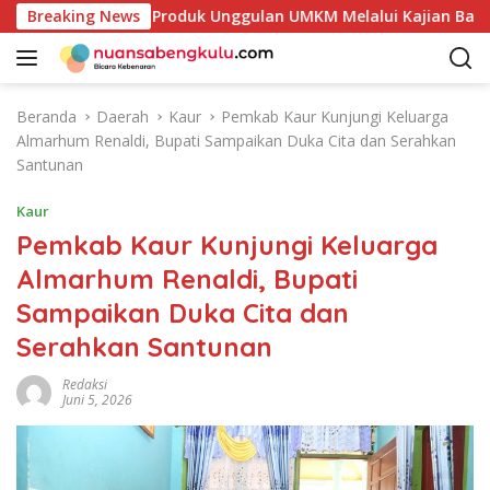
L
takan Potensi Produk Unggulan UMKM Melalui Kajian Bank Indo
Breaking News
a
n
g
s
Beranda
Daerah
Kaur
Pemkab Kaur Kunjungi Keluarga
u
Almarhum Renaldi, Bupati Sampaikan Duka Cita dan Serahkan
n
Santunan
g
k
Kaur
e
Pemkab Kaur Kunjungi Keluarga
k
Almarhum Renaldi, Bupati
o
n
Sampaikan Duka Cita dan
t
Serahkan Santunan
e
n
Redaksi
Juni 5, 2026