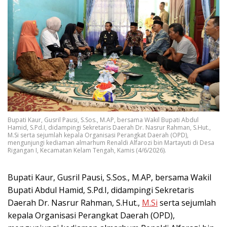
Bupati Kaur, Gusril Pausi, S.Sos., M.AP, bersama Wakil Bupati Abdul
Hamid, S.Pd.I, didampingi Sekretaris Daerah Dr. Nasrur Rahman, S.Hut.,
M.Si serta sejumlah kepala Organisasi Perangkat Daerah (OPD),
mengunjungi kediaman almarhum Renaldi Alfarozi bin Martayuti di Desa
Rigangan I, Kecamatan Kelam Tengah, Kamis (4/6/2026).
Bupati Kaur, Gusril Pausi, S.Sos., M.AP, bersama Wakil
Bupati Abdul Hamid, S.Pd.I, didampingi Sekretaris
Daerah Dr. Nasrur Rahman, S.Hut.,
M.Si
serta sejumlah
kepala Organisasi Perangkat Daerah (OPD),