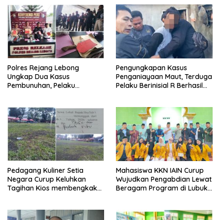
Polres Rejang Lebong
Pengungkapan Kasus
Ungkap Dua Kasus
Penganiayaan Maut, Terduga
Pembunuhan, Pelaku
Pelaku Berinisial R Berhasil
Terancam 15 Tahun Penjara
Ditangkap
Pedagang Kuliner Setia
Mahasiswa KKN IAIN Curup
Negara Curup Keluhkan
Wujudkan Pengabdian Lewat
Tagihan Kios membengkak
Beragam Program di Lubuk
dan Minimnya Fasilitas
Ubar