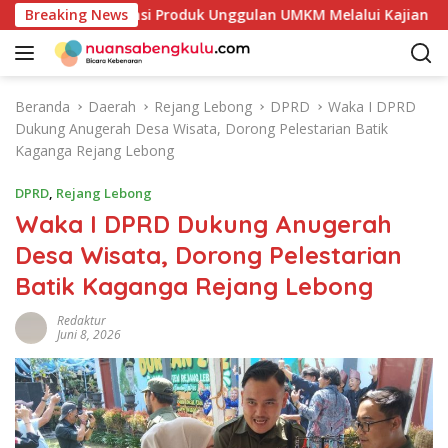
L
Petakan Potensi Produk Unggulan UMKM Melalui Kajian Bank I
Breaking News
a
n
g
s
Beranda
Daerah
Rejang Lebong
DPRD
Waka I DPRD
u
Dukung Anugerah Desa Wisata, Dorong Pelestarian Batik
n
Kaganga Rejang Lebong
g
k
DPRD
,
Rejang Lebong
e
Waka I DPRD Dukung Anugerah
k
Desa Wisata, Dorong Pelestarian
o
n
Batik Kaganga Rejang Lebong
t
e
Redaktur
Juni 8, 2026
n