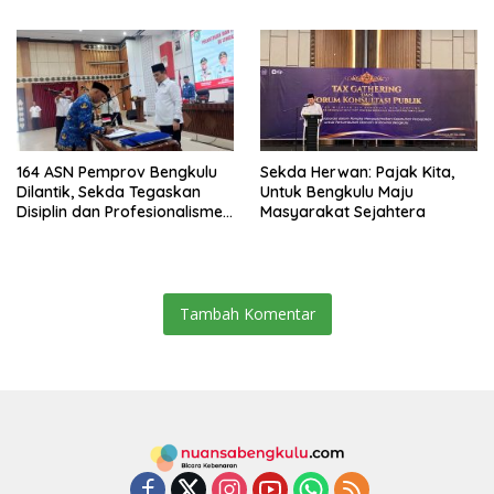
Pentingnya Inovasi
Target Universal Coverage
Jamsostek
164 ASN Pemprov Bengkulu
Sekda Herwan: Pajak Kita,
Dilantik, Sekda Tegaskan
Untuk Bengkulu Maju
Disiplin dan Profesionalisme
Masyarakat Sejahtera
Aparatur
Tambah Komentar