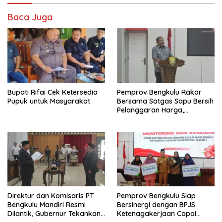
Baca Juga
Bupati Rifai Cek Ketersedia
Pemprov Bengkulu Rakor
Pupuk untuk Masyarakat
Bersama Satgas Sapu Bersih
Pelanggaran Harga,
Keamanan, dan Mutu
Pangan, Harga TBS Sawit
Masih Jadi Sorotan
Direktur dan Komisaris PT
Pemprov Bengkulu Siap
Bengkulu Mandiri Resmi
Bersinergi dengan BPJS
Dilantik, Gubernur Tekankan
Ketenagakerjaan Capai