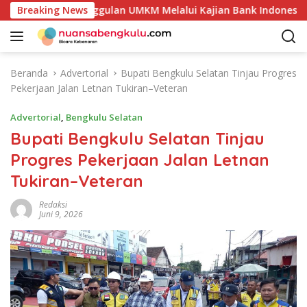
L
ensi Produk Unggulan UMKM Melalui Kajian Bank Indonesia
Breaking News
a
n
g
s
Beranda
Advertorial
Bupati Bengkulu Selatan Tinjau Progres
u
Pekerjaan Jalan Letnan Tukiran–Veteran
n
g
Advertorial
,
Bengkulu Selatan
k
Bupati Bengkulu Selatan Tinjau
e
Progres Pekerjaan Jalan Letnan
k
o
Tukiran–Veteran
n
t
Redaksi
Juni 9, 2026
e
n