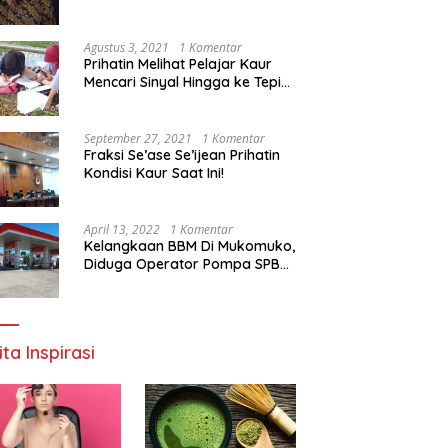
Agustus 3, 2021
1 Komentar
Prihatin Melihat Pelajar Kaur
Mencari Sinyal Hingga ke Tepi
Sungai, Pimpinan DPD RI:
Pemerintah Setempat Mesti
Segera Bertindak
September 27, 2021
1 Komentar
Fraksi Se’ase Se’ijean Prihatin
Kondisi Kaur Saat Ini!
April 13, 2022
1 Komentar
Kelangkaan BBM Di Mukomuko,
Diduga Operator Pompa SPBU
Bandaratu Stok Minyak Sendiri
ita Inspirasi