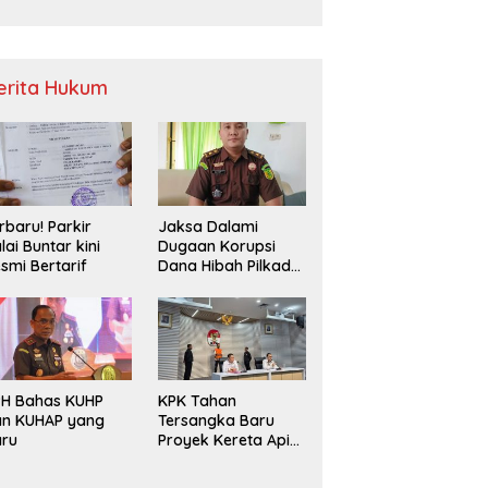
Sampah
erita Hukum
rbaru! Parkir
Jaksa Dalami
lai Buntar kini
Dugaan Korupsi
smi Bertarif
Dana Hibah Pilkada
2024 di Bawaslu
Kaur
PH Bahas KUHP
KPK Tahan
an KUHAP yang
Tersangka Baru
aru
Proyek Kereta Api
Medan