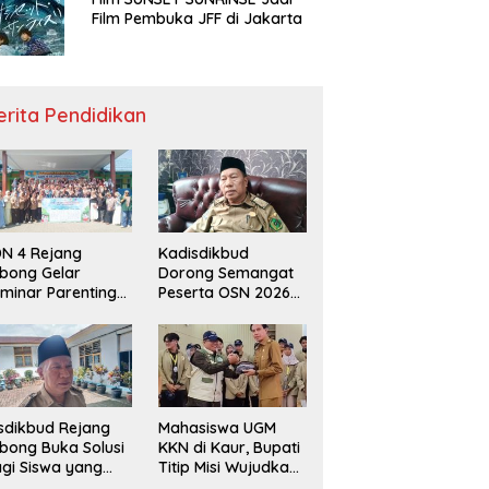
Film Pembuka JFF di Jakarta
erita Pendidikan
N 4 Rejang
Kadisdikbud
bong Gelar
Dorong Semangat
minar Parenting
Peserta OSN 2026
n Deklarasi Anti-
Demi Raih Prestasi
llying,
disdikbud: Patut
di Contoh
sdikbud Rejang
Mahasiswa UGM
bong Buka Solusi
KKN di Kaur, Bupati
gi Siswa yang
Titip Misi Wujudkan
lum Lolos SPMB
Daerah Bebas