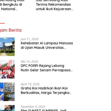
li Bengkulu di
Terima Rekomendasi
 National
untuk Ikuti Kejuaraan
mpionship 2026
Nasional Garuda Anak
arta
Nusantara 2026
am Berita
Juni 11, 2026
Kehebatan AI Lampaui Manusia
di Ujian Masuk Universitas
Tersulit Jepang
Mei 19, 2026
DPC PORPI Rejang Lebong
Rutin Gelar Senam Pernapasan
di Setia Negara Curup
April 18, 2026
Graha Koi Hadirkan Ikan Koi
Berkualitas, Harga Terjangkau
untuk Semua Kalangan
November 4, 2025
Film SUNSET SUNRINSE Jadi