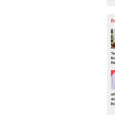
B
Te
Ba
Re
A
d
B