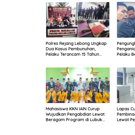
Polres Rejang Lebong Ungkap
Pengung
Dua Kasus Pembunuhan,
Pengani
Pelaku Terancam 15 Tahun
Pelaku Be
Penjara
Ditangk
Mahasiswa KKN IAIN Curup
Lapas Cu
Wujudkan Pengabdian Lewat
Pembina
Beragam Program di Lubuk
Lewat Pe
Ubar
Keteramp