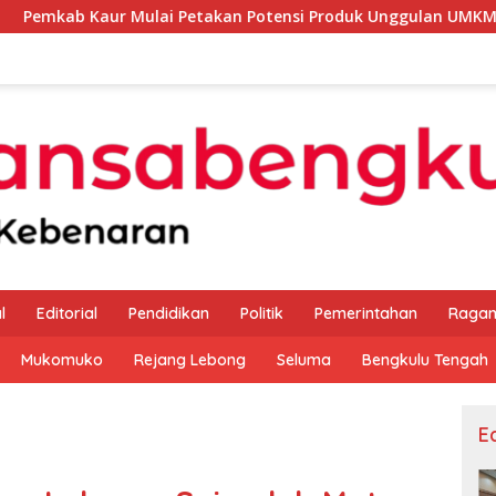
Mulai Petakan Potensi Produk Unggulan UMKM Melalui Kajian B
l
Editorial
Pendidikan
Politik
Pemerintahan
Raga
Mukomuko
Rejang Lebong
Seluma
Bengkulu Tengah
Ed