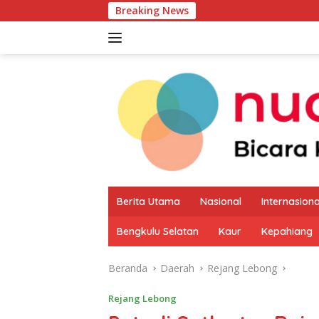
Langsung
Breaking News
Pemkab Kaur 
ke
konten
Berita Utama
Nasional
Internasiona
Bengkulu Selatan
Kaur
Kepahiang
Beranda
Daerah
Rejang Lebong
Rejang Lebong