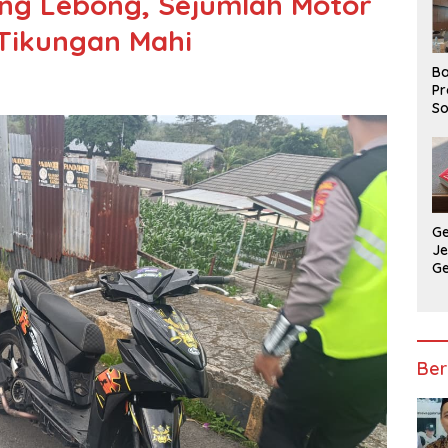
jang Lebong, Sejumlah Motor
i Tikungan Mahi
Ba
Pr
So
P
P
Ba
G
J
G
Ju
Ja
Ber