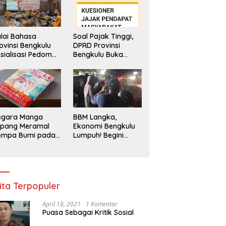
lai Bahasa
Soal Pajak Tinggi,
ovinsi Bengkulu
DPRD Provinsi
sialisasi Pedoman
Bengkulu Buka
engawasan
Layanan
enggunaan
Pengaduan
hasa Indonesia
Masyarakat
egara Manga
BBM Langka,
epang Meramal
Ekonomi Bengkulu
empa Bumi pada
Lumpuh! Begini
li 2025, Semua
Penjelasan
di Heboh
Gubernur
ita Terpopuler
April 18, 2021
1 Komentar
Puasa Sebagai Kritik Sosial