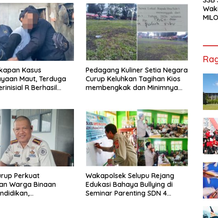
Waki
MILO
Cha
Jak
Rag
kapan Kasus
Pedagang Kuliner Setia Negara
ayaan Maut, Terduga
Curup Keluhkan Tagihan Kios
rinisial R Berhasil
membengkak dan Minimnya
ap
Fasilitas
rup Perkuat
Wakapolsek Selupu Rejang
an Warga Binaan
Edukasi Bahaya Bullying di
ndidikan,
Seminar Parenting SDN 4
ilan, hingga Kesenian
Rejang Lebong