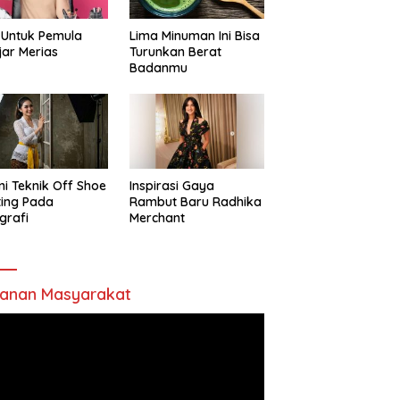
 Untuk Pemula
Lima Minuman Ini Bisa
jar Merias
Turunkan Berat
Badanmu
ni Teknik Off Shoe
Inspirasi Gaya
ting Pada
Rambut Baru Radhika
grafi
Merchant
anan Masyarakat
utar
o