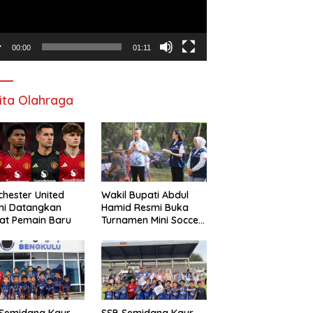
00:00
01:11
ita Olahraga
hester United
Wakil Bupati Abdul
mi Datangkan
Hamid Resmi Buka
at Pemain Baru
Turnamen Mini Soccer
Awat Mata Cup VI
 Semidang Kaur
SSB Semidang Kaur