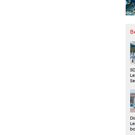
B
SD
Le
Se
da
Bu
Ka
Ja
Di
Le
ba
Be