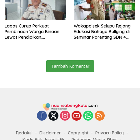
Lapas Curup Perkuat
Wakapolsek Selupu Rejang
Pembinaan Warga Binaan
Edukasi Bahaya Bullying di
Lewat Pendidikan,
Seminar Parenting SDN 4
Keterampilan, hingga
Rejang Lebong
Kesenian
Tambah Komentar
Redaksi
Disclaimer
Copyright
Privacy Policy
Kode Etik Jurnalistik
Pedoman Media Siber