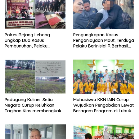
Polres Rejang Lebong
Pengungkapan Kasus
Ungkap Dua Kasus
Penganiayaan Maut, Terduga
Pembunuhan, Pelaku
Pelaku Berinisial R Berhasil
Terancam 15 Tahun Penjara
Ditangkap
Pedagang Kuliner Setia
Mahasiswa KKN IAIN Curup
Negara Curup Keluhkan
Wujudkan Pengabdian Lewat
Tagihan Kios membengkak
Beragam Program di Lubuk
dan Minimnya Fasilitas
Ubar