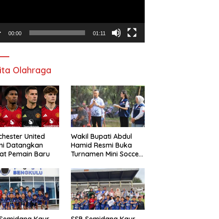
00:00
01:11
ita Olahraga
hester United
Wakil Bupati Abdul
mi Datangkan
Hamid Resmi Buka
at Pemain Baru
Turnamen Mini Soccer
Awat Mata Cup VI
 Semidang Kaur
SSB Semidang Kaur