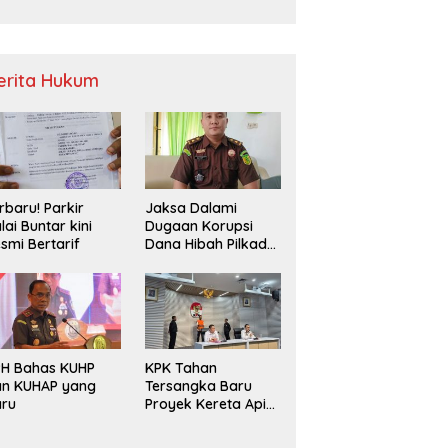
Sampah
erita Hukum
rbaru! Parkir
Jaksa Dalami
lai Buntar kini
Dugaan Korupsi
smi Bertarif
Dana Hibah Pilkada
2024 di Bawaslu
Kaur
PH Bahas KUHP
KPK Tahan
an KUHAP yang
Tersangka Baru
aru
Proyek Kereta Api
Medan