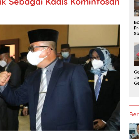
tik Sebagai Kadis Kominfosan
Ba
Pr
So
P
P
Ba
G
J
G
Ju
Ja
Ber