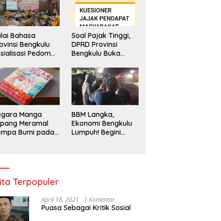
lai Bahasa
Soal Pajak Tinggi,
ovinsi Bengkulu
DPRD Provinsi
sialisasi Pedoman
Bengkulu Buka
engawasan
Layanan
enggunaan
Pengaduan
hasa Indonesia
Masyarakat
egara Manga
BBM Langka,
epang Meramal
Ekonomi Bengkulu
empa Bumi pada
Lumpuh! Begini
li 2025, Semua
Penjelasan
di Heboh
Gubernur
ita Terpopuler
April 18, 2021
1 Komentar
Puasa Sebagai Kritik Sosial