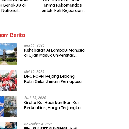
li Bengkulu di
Terima Rekomendasi
 National
untuk Ikuti Kejuaraan
mpionship 2026
Nasional Garuda Anak
arta
Nusantara 2026
am Berita
Juni 11, 2026
Kehebatan AI Lampaui Manusia
di Ujian Masuk Universitas
Tersulit Jepang
Mei 19, 2026
DPC PORPI Rejang Lebong
Rutin Gelar Senam Pernapasan
di Setia Negara Curup
April 18, 2026
Graha Koi Hadirkan Ikan Koi
Berkualitas, Harga Terjangkau
untuk Semua Kalangan
November 4, 2025
Film SUNSET SUNRINSE Jadi