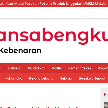
takan Potensi Produk Unggulan UMKM Melalui Kajian Bank Indo
l
Editorial
Pendidikan
Politik
Pemerintahan
Raga
Mukomuko
Rejang Lebong
Seluma
Bengkulu Tengah
Ed