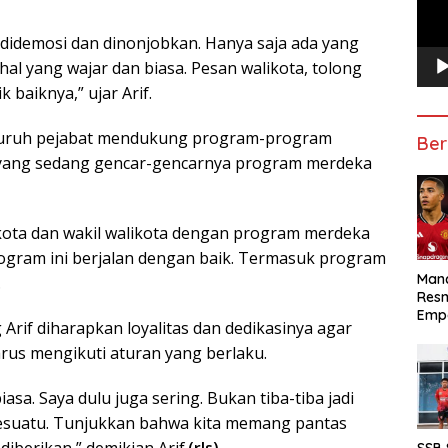
ng didemosi dan dinonjobkan. Hanya saja ada yang
hal yang wajar dan biasa. Pesan walikota, tolong
 baiknya,” ujar Arif.
 seluruh pejabat mendukung program-program
Ber
yang sedang gencar-gencarnya program merdeka
kota dan wakil walikota dengan program merdeka
gram ini berjalan dengan baik. Termasuk program
Manc
.
Res
Emp
 Arif diharapkan loyalitas dan dedikasinya agar
arus mengikuti aturan yang berlaku.
iasa. Saya dulu juga sering. Bukan tiba-tiba jadi
sesuatu. Tunjukkan bahwa kita memang pantas
berikan,” demikian Arif.
(rls)
SSB