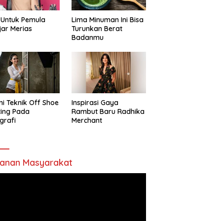
 Untuk Pemula
Lima Minuman Ini Bisa
jar Merias
Turunkan Berat
Badanmu
ni Teknik Off Shoe
Inspirasi Gaya
ting Pada
Rambut Baru Radhika
grafi
Merchant
anan Masyarakat
utar
o