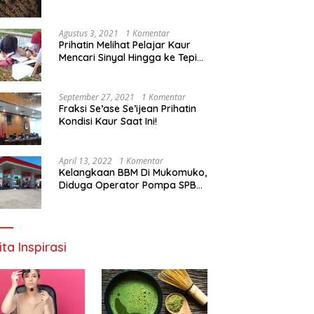
Agustus 3, 2021
1 Komentar
Prihatin Melihat Pelajar Kaur
Mencari Sinyal Hingga ke Tepi
Sungai, Pimpinan DPD RI:
Pemerintah Setempat Mesti
Segera Bertindak
September 27, 2021
1 Komentar
Fraksi Se’ase Se’ijean Prihatin
Kondisi Kaur Saat Ini!
April 13, 2022
1 Komentar
Kelangkaan BBM Di Mukomuko,
Diduga Operator Pompa SPBU
Bandaratu Stok Minyak Sendiri
ita Inspirasi