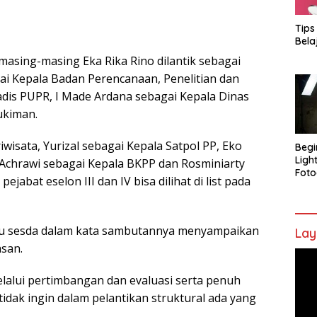
Tips
Bela
 masing-masing Eka Rika Rino dilantik sebagai
ai Kepala Badan Perencanaan, Penelitian dan
is PUPR, I Made Ardana sebagai Kepala Dinas
ukiman.
iwisata, Yurizal sebagai Kepala Satpol PP, Eko
Begi
Ligh
 Achrawi sebagai Kepala BKPP dan Rosminiarty
Foto
ejabat eselon III dan IV bisa dilihat di list pada
aku sesda dalam kata sambutannya menyampaikan
Lay
san.
Pem
Vide
elalui pertimbangan dan evaluasi serta penuh
tidak ingin dalam pelantikan struktural ada yang