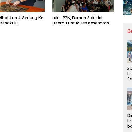
Hibahkan 4 Gedung Ke
Lulus P3K, Rumah Sakit Ini
 Bengkulu
Diserbu Untuk Tes Kesehatan
B
SD
Le
Se
da
Bu
Ka
Ja
Di
Le
ba
Be