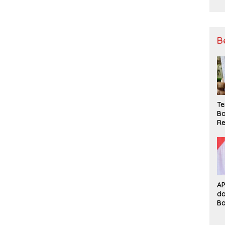
B
Te
Ba
Re
A
d
B