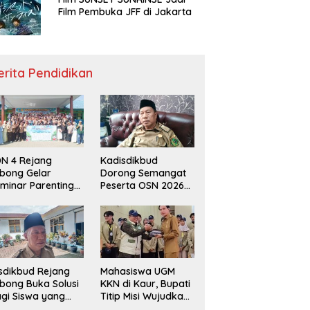
Film Pembuka JFF di Jakarta
erita Pendidikan
N 4 Rejang
Kadisdikbud
bong Gelar
Dorong Semangat
minar Parenting
Peserta OSN 2026
n Deklarasi Anti-
Demi Raih Prestasi
llying,
disdikbud: Patut
di Contoh
sdikbud Rejang
Mahasiswa UGM
bong Buka Solusi
KKN di Kaur, Bupati
gi Siswa yang
Titip Misi Wujudkan
lum Lolos SPMB
Daerah Bebas