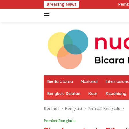
Langsung
Breaking News
Pemkab Kaur Mulai Pe
ke
konten
Berita Utama
Nasional
Internasiona
Bengkulu Selatan
Kaur
Kepahiang
Beranda
Bengkulu
Pemkot Bengkulu
Pemkot Bengkulu