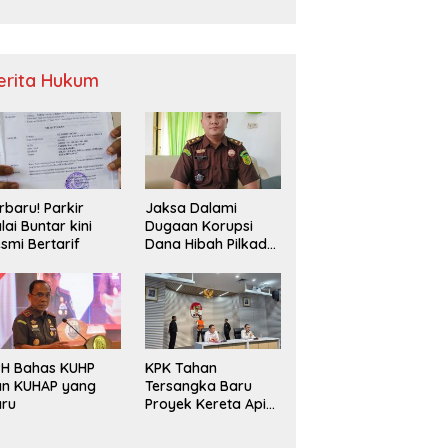
Sampah
erita Hukum
rbaru! Parkir
Jaksa Dalami
lai Buntar kini
Dugaan Korupsi
smi Bertarif
Dana Hibah Pilkada
2024 di Bawaslu
Kaur
PH Bahas KUHP
KPK Tahan
an KUHAP yang
Tersangka Baru
aru
Proyek Kereta Api
Medan