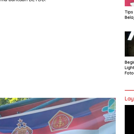
Tips
Bela
Begi
Ligh
Foto
Lay
Pem
Vide