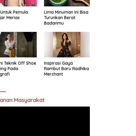
 Untuk Pemula
Lima Minuman Ini Bisa
jar Merias
Turunkan Berat
Badanmu
ni Teknik Off Shoe
Inspirasi Gaya
ting Pada
Rambut Baru Radhika
grafi
Merchant
anan Masyarakat
utar
o