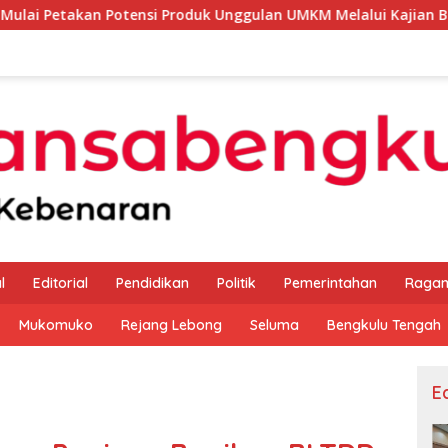
Produk Unggulan UMKM Melalui Kajian Bank Indonesia
l
Editorial
Pendidikan
Politik
Pemerintahan
Raga
Mukomuko
Rejang Lebong
Seluma
Bengkulu Tengah
Ed