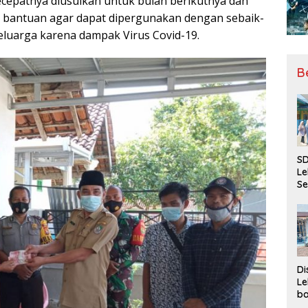
ecepatnya diusulkan untuk bulan berikutnya dan
 bantuan agar dapat dipergunakan dengan sebaik-
luarga karena dampak Virus Covid-19.
B
SD
Le
Se
da
Bu
Ka
Ja
Di
Le
ba
Be