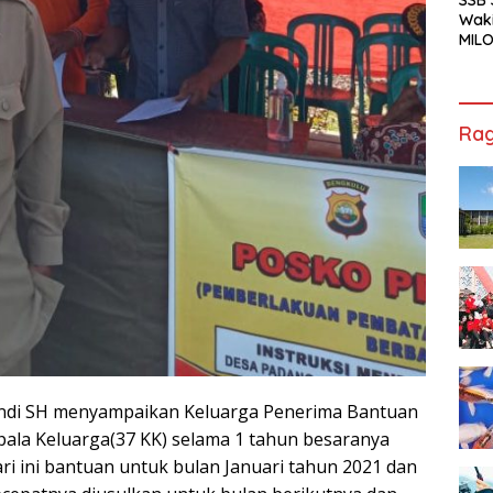
Waki
MILO
Cha
Jak
Rag
endi SH menyampaikan Keluarga Penerima Bantuan
ala Keluarga(37 KK) selama 1 tahun besaranya
i ini bantuan untuk bulan Januari tahun 2021 dan