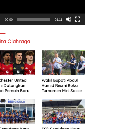
00:00
01:11
ita Olahraga
hester United
Wakil Bupati Abdul
mi Datangkan
Hamid Resmi Buka
at Pemain Baru
Turnamen Mini Soccer
Awat Mata Cup VI
 Semidang Kaur
SSB Semidang Kaur