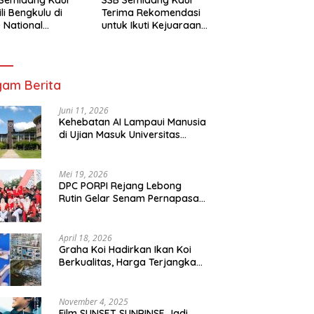
li Bengkulu di
Terima Rekomendasi
 National
untuk Ikuti Kejuaraan
mpionship 2026
Nasional Garuda Anak
arta
Nusantara 2026
am Berita
Juni 11, 2026
Kehebatan AI Lampaui Manusia
di Ujian Masuk Universitas
Tersulit Jepang
Mei 19, 2026
DPC PORPI Rejang Lebong
Rutin Gelar Senam Pernapasan
di Setia Negara Curup
April 18, 2026
Graha Koi Hadirkan Ikan Koi
Berkualitas, Harga Terjangkau
untuk Semua Kalangan
November 4, 2025
Film SUNSET SUNRINSE Jadi