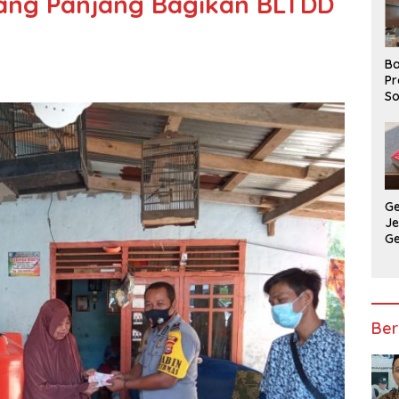
ang Panjang Bagikan BLTDD
Ba
Pr
So
P
P
Ba
G
J
G
Ju
Ja
Ber