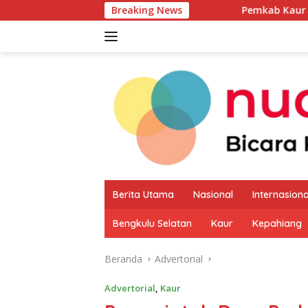
Langsung
Breaking News
Pemkab Kaur Mulai Petakan Potensi 
ke
konten
Berita Utama
Nasional
Internasiona
Bengkulu Selatan
Kaur
Kepahiang
Beranda
Advertorial
Advertorial
,
Kaur