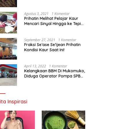
Agustus 3, 2021
1 Komentar
Prihatin Melihat Pelajar Kaur
Mencari Sinyal Hingga ke Tepi
Sungai, Pimpinan DPD RI:
Pemerintah Setempat Mesti
Segera Bertindak
September 27, 2021
1 Komentar
Fraksi Se’ase Se’ijean Prihatin
Kondisi Kaur Saat Ini!
April 13, 2022
1 Komentar
Kelangkaan BBM Di Mukomuko,
Diduga Operator Pompa SPBU
Bandaratu Stok Minyak Sendiri
ita Inspirasi