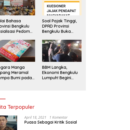
lai Bahasa
Soal Pajak Tinggi,
ovinsi Bengkulu
DPRD Provinsi
sialisasi Pedoman
Bengkulu Buka
engawasan
Layanan
enggunaan
Pengaduan
hasa Indonesia
Masyarakat
egara Manga
BBM Langka,
epang Meramal
Ekonomi Bengkulu
empa Bumi pada
Lumpuh! Begini
li 2025, Semua
Penjelasan
di Heboh
Gubernur
ita Terpopuler
April 18, 2021
1 Komentar
Puasa Sebagai Kritik Sosial