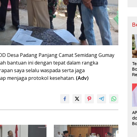
B
LTDD Desa Padang Panjang Camat Semidang Gumay
ah bantuan ini dengan tepat dalam rangka
Te
Ba
pan saya selalu waspada serta jaga
Re
tap menjaga protokol kesehatan.
(Adv)
A
d
B