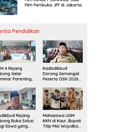
Film Pembuka JFF di Jakarta
erita Pendidikan
N 4 Rejang
Kadisdikbud
bong Gelar
Dorong Semangat
minar Parenting
Peserta OSN 2026
n Deklarasi Anti-
Demi Raih Prestasi
llying,
disdikbud: Patut
di Contoh
sdikbud Rejang
Mahasiswa UGM
bong Buka Solusi
KKN di Kaur, Bupati
gi Siswa yang
Titip Misi Wujudkan
lum Lolos SPMB
Daerah Bebas