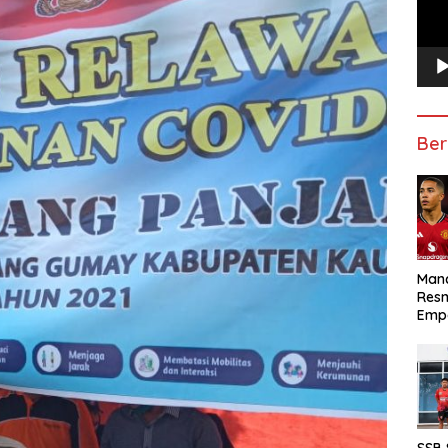
Ber
Manc
Res
Emp
SSB