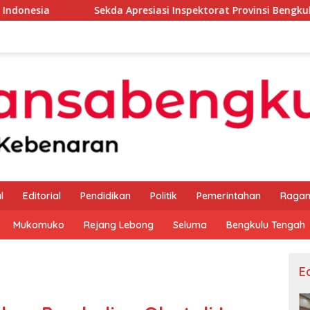
Sekda Apresiasi Inspektorat Provinsi Bengkulu Dukung Geraka
l
Editorial
Pendidikan
Politik
Pemerintahan
Raga
Mukomuko
Rejang Lebong
Seluma
Bengkulu Tengah
Ed