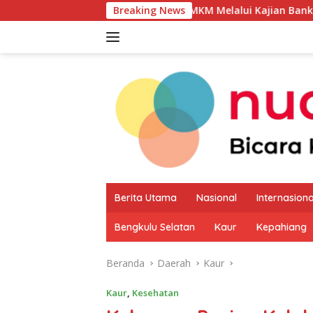
Langsung
 Produk Unggulan UMKM Melalui Kajian Bank Indonesia
Breaking News
ke
konten
Berita Utama
Nasional
Internasiona
Bengkulu Selatan
Kaur
Kepahiang
Beranda
Daerah
Kaur
Kaur
,
Kesehatan