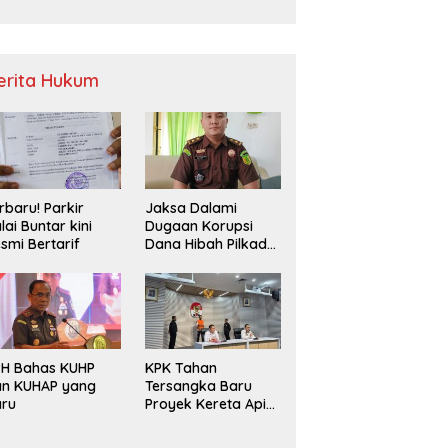
Sampah
erita Hukum
rbaru! Parkir
Jaksa Dalami
lai Buntar kini
Dugaan Korupsi
smi Bertarif
Dana Hibah Pilkada
2024 di Bawaslu
Kaur
PH Bahas KUHP
KPK Tahan
an KUHAP yang
Tersangka Baru
aru
Proyek Kereta Api
Medan