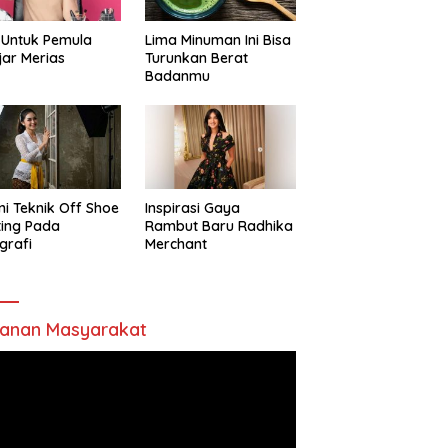
 Untuk Pemula
Lima Minuman Ini Bisa
jar Merias
Turunkan Berat
Badanmu
ni Teknik Off Shoe
Inspirasi Gaya
ting Pada
Rambut Baru Radhika
grafi
Merchant
anan Masyarakat
utar
o