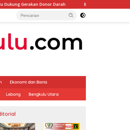
n Donor Darah
Bupati Rifai Cek Ketersedia Pupuk untuk
m
Ekonomi dan Bisnis
Lebong
Bengkulu Utara
itorial