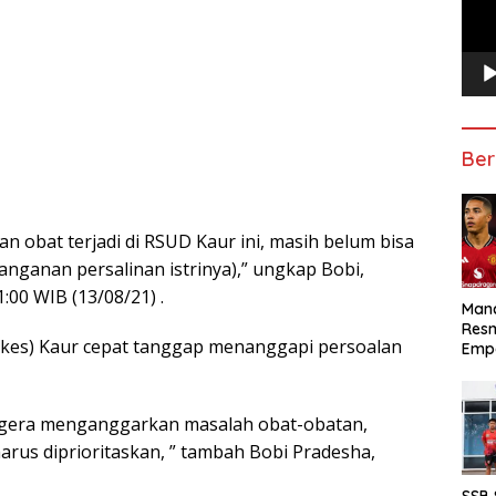
Ber
obat terjadi di RSUD Kaur ini, masih belum bisa
anganan persalinan istrinya),” ungkap Bobi,
11:00 WIB (13/08/21) .
Manc
Res
inkes) Kaur cepat tanggap menanggapi persoalan
Emp
segera menganggarkan masalah obat-obatan,
rus diprioritaskan, ” tambah Bobi Pradesha,
SSB