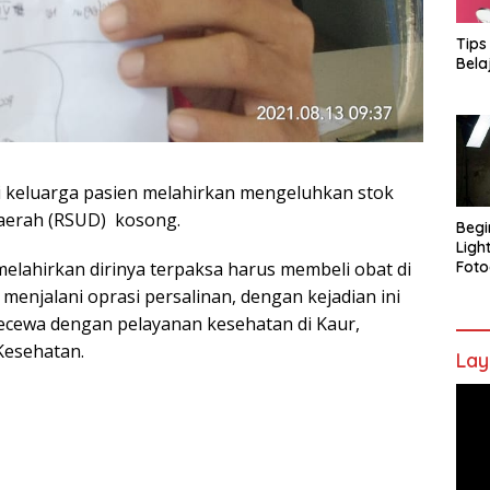
Tips
Bela
ri keluarga pasien melahirkan mengeluhkan stok
aerah (RSUD) kosong.
Begi
Ligh
 melahirkan dirinya terpaksa harus membeli obat di
Foto
 menjalani oprasi persalinan, dengan kejadian ini
kecewa dengan pelayanan kesehatan di Kaur,
Kesehatan.
Lay
Pem
Vide