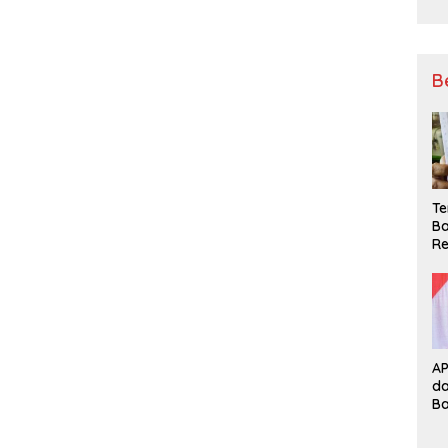
B
Te
Ba
Re
A
d
B