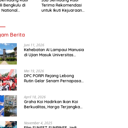
li Bengkulu di
Terima Rekomendasi
 National
untuk Ikuti Kejuaraan
mpionship 2026
Nasional Garuda Anak
arta
Nusantara 2026
am Berita
Juni 11, 2026
Kehebatan AI Lampaui Manusia
di Ujian Masuk Universitas
Tersulit Jepang
Mei 19, 2026
DPC PORPI Rejang Lebong
Rutin Gelar Senam Pernapasan
di Setia Negara Curup
April 18, 2026
Graha Koi Hadirkan Ikan Koi
Berkualitas, Harga Terjangkau
untuk Semua Kalangan
November 4, 2025
Film SUNSET SUNRINSE Jadi