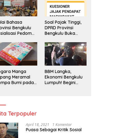
lai Bahasa
Soal Pajak Tinggi,
ovinsi Bengkulu
DPRD Provinsi
sialisasi Pedoman
Bengkulu Buka
engawasan
Layanan
enggunaan
Pengaduan
hasa Indonesia
Masyarakat
egara Manga
BBM Langka,
epang Meramal
Ekonomi Bengkulu
empa Bumi pada
Lumpuh! Begini
li 2025, Semua
Penjelasan
di Heboh
Gubernur
ita Terpopuler
April 18, 2021
1 Komentar
Puasa Sebagai Kritik Sosial