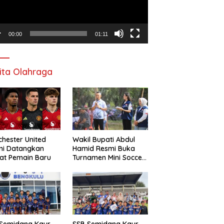
00:00
01:11
ita Olahraga
hester United
Wakil Bupati Abdul
mi Datangkan
Hamid Resmi Buka
at Pemain Baru
Turnamen Mini Soccer
Awat Mata Cup VI
 Semidang Kaur
SSB Semidang Kaur