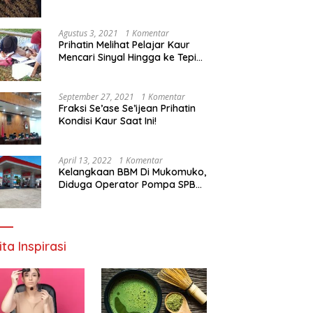
Agustus 3, 2021
1 Komentar
Prihatin Melihat Pelajar Kaur
Mencari Sinyal Hingga ke Tepi
Sungai, Pimpinan DPD RI:
Pemerintah Setempat Mesti
Segera Bertindak
September 27, 2021
1 Komentar
Fraksi Se’ase Se’ijean Prihatin
Kondisi Kaur Saat Ini!
April 13, 2022
1 Komentar
Kelangkaan BBM Di Mukomuko,
Diduga Operator Pompa SPBU
Bandaratu Stok Minyak Sendiri
ita Inspirasi