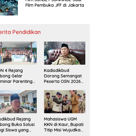
Film Pembuka JFF di Jakarta
erita Pendidikan
N 4 Rejang
Kadisdikbud
bong Gelar
Dorong Semangat
minar Parenting
Peserta OSN 2026
n Deklarasi Anti-
Demi Raih Prestasi
llying,
disdikbud: Patut
di Contoh
sdikbud Rejang
Mahasiswa UGM
bong Buka Solusi
KKN di Kaur, Bupati
gi Siswa yang
Titip Misi Wujudkan
lum Lolos SPMB
Daerah Bebas