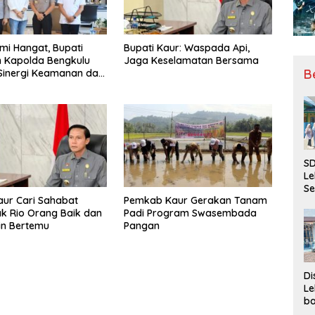
hmi Hangat, Bupati
Bupati Kaur: Waspada Api,
 Kapolda Bengkulu
Jaga Keselamatan Bersama
B
Sinergi Keamanan dan
gunan
SD
Le
Se
aur Cari Sahabat
Pemkab Kaur Gerakan Tanam
da
k Rio Orang Baik dan
Padi Program Swasembada
Bu
in Bertemu
Pangan
Ka
Ja
Di
Le
ba
Be