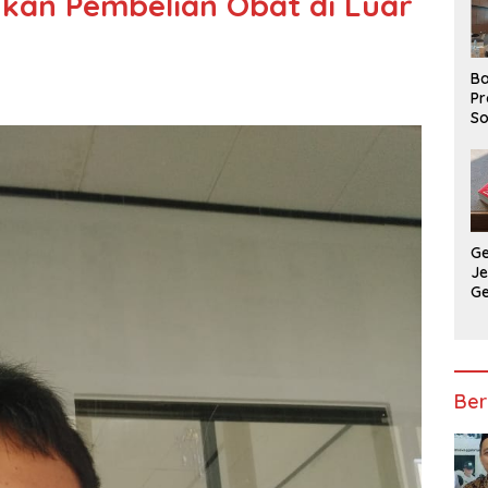
hkan Pembelian Obat di Luar
Ba
Pr
So
P
P
Ba
G
J
G
Ju
Ja
Ber