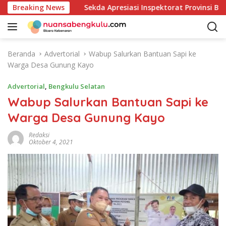
L
donesia
Breaking News
Sekda Apresiasi Inspektorat Provinsi Bengkul
a
n
g
s
Beranda
Advertorial
Wabup Salurkan Bantuan Sapi ke
u
Warga Desa Gunung Kayo
n
g
Advertorial
,
Bengkulu Selatan
k
Wabup Salurkan Bantuan Sapi ke
e
Warga Desa Gunung Kayo
k
o
Redaksi
n
Oktober 4, 2021
t
e
n