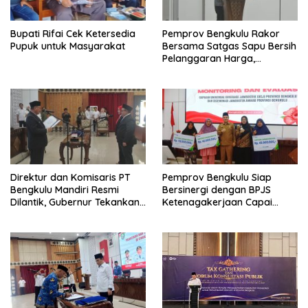
Bupati Rifai Cek Ketersedia
Pemprov Bengkulu Rakor
Pupuk untuk Masyarakat
Bersama Satgas Sapu Bersih
Pelanggaran Harga,
Keamanan, dan Mutu
Pangan, Harga TBS Sawit
Masih Jadi Sorotan
Direktur dan Komisaris PT
Pemprov Bengkulu Siap
Bengkulu Mandiri Resmi
Bersinergi dengan BPJS
Dilantik, Gubernur Tekankan
Ketenagakerjaan Capai
Pentingnya Inovasi
Target Universal Coverage
Jamsostek