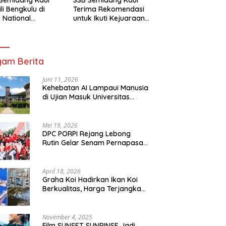
li Bengkulu di
Terima Rekomendasi
 National
untuk Ikuti Kejuaraan
mpionship 2026
Nasional Garuda Anak
arta
Nusantara 2026
am Berita
Juni 11, 2026
Kehebatan AI Lampaui Manusia
di Ujian Masuk Universitas
Tersulit Jepang
Mei 19, 2026
DPC PORPI Rejang Lebong
Rutin Gelar Senam Pernapasan
di Setia Negara Curup
April 18, 2026
Graha Koi Hadirkan Ikan Koi
Berkualitas, Harga Terjangkau
untuk Semua Kalangan
November 4, 2025
Film SUNSET SUNRINSE Jadi