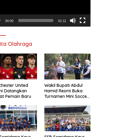
00:00
01:11
ita Olahraga
hester United
Wakil Bupati Abdul
mi Datangkan
Hamid Resmi Buka
at Pemain Baru
Turnamen Mini Soccer
Awat Mata Cup VI
 Semidang Kaur
SSB Semidang Kaur