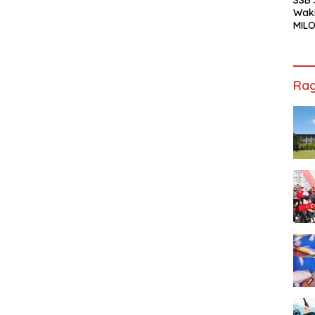
Waki
MILO
Cha
Jak
Rag