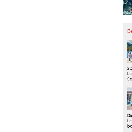
B
SD
Le
Se
da
Bu
Ka
Ja
Di
Le
ba
Be