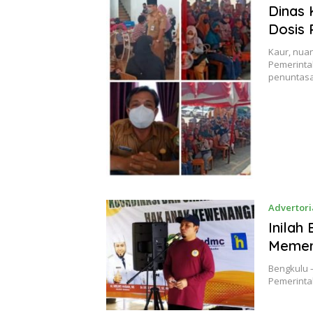
Dinas 
Dosis 
Kaur, nua
Pemerinta
penuntasa
Advertori
Inilah
Memer
Bengkulu 
Pemerinta