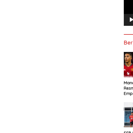
Ber
Manc
Res
Emp
SSB