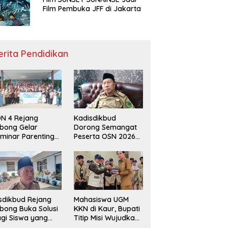
Film Pembuka JFF di Jakarta
erita Pendidikan
N 4 Rejang
Kadisdikbud
bong Gelar
Dorong Semangat
minar Parenting
Peserta OSN 2026
n Deklarasi Anti-
Demi Raih Prestasi
llying,
disdikbud: Patut
di Contoh
sdikbud Rejang
Mahasiswa UGM
bong Buka Solusi
KKN di Kaur, Bupati
gi Siswa yang
Titip Misi Wujudkan
lum Lolos SPMB
Daerah Bebas