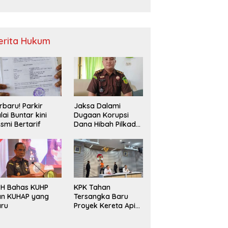
Sampah
erita Hukum
rbaru! Parkir
Jaksa Dalami
lai Buntar kini
Dugaan Korupsi
smi Bertarif
Dana Hibah Pilkada
2024 di Bawaslu
Kaur
PH Bahas KUHP
KPK Tahan
an KUHAP yang
Tersangka Baru
aru
Proyek Kereta Api
Medan