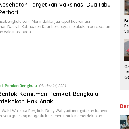
Kesehatan Targetkan Vaksinasi Dua Ribu
Perhari
Ba
nsabengkulu.com- Menindaklanjuti rapat koordinasi
Pr
han Daerah Kabupaten Kaur berupaya melakukan percepatan
So
n vaksinasi pada…
P
P
Ba
G
J
G
Ju
al
,
Pemkot Bengkulu
Oktober 26, 2021
Ja
 Bentuk Komitmen Pemkot Bengkulu
dekakan Hak Anak
Ber
– Wakil Walikota Bengkulu Dedy Wahyudi mengatakan bahwa
h Kota (pemkot) Bengkulu komitmen untuk memerdekakan…