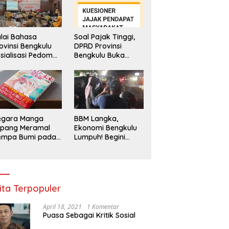
lai Bahasa
Soal Pajak Tinggi,
ovinsi Bengkulu
DPRD Provinsi
sialisasi Pedoman
Bengkulu Buka
engawasan
Layanan
enggunaan
Pengaduan
hasa Indonesia
Masyarakat
egara Manga
BBM Langka,
epang Meramal
Ekonomi Bengkulu
empa Bumi pada
Lumpuh! Begini
li 2025, Semua
Penjelasan
di Heboh
Gubernur
ita Terpopuler
April 18, 2021
1 Komentar
Puasa Sebagai Kritik Sosial