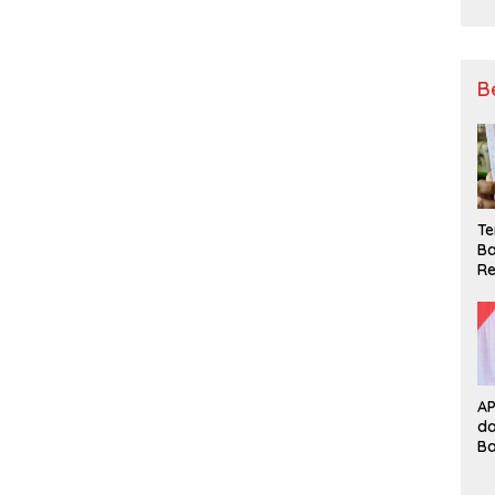
B
Te
Ba
Re
A
d
B