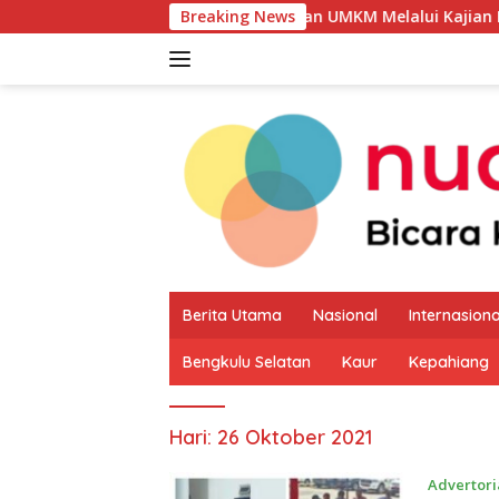
Langsung
 Potensi Produk Unggulan UMKM Melalui Kajian Bank Indonesi
Breaking News
ke
konten
Berita Utama
Nasional
Internasiona
Bengkulu Selatan
Kaur
Kepahiang
Hari:
26 Oktober 2021
Advertori