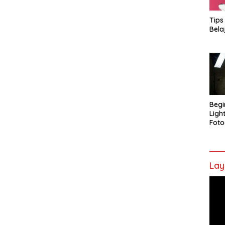
Tips
Bela
Begi
Ligh
Foto
Lay
Pem
Vide