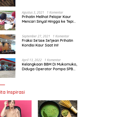
Agustus 3, 2021
1 Komentar
Prihatin Melihat Pelajar Kaur
Mencari Sinyal Hingga ke Tepi
Sungai, Pimpinan DPD RI:
Pemerintah Setempat Mesti
Segera Bertindak
September 27, 2021
1 Komentar
Fraksi Se’ase Se’ijean Prihatin
Kondisi Kaur Saat Ini!
April 13, 2022
1 Komentar
Kelangkaan BBM Di Mukomuko,
Diduga Operator Pompa SPBU
Bandaratu Stok Minyak Sendiri
ita Inspirasi