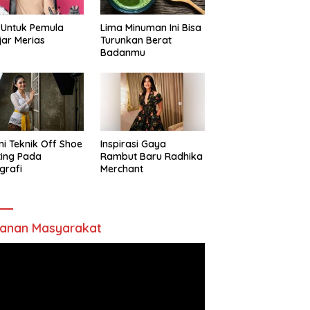
 Untuk Pemula
Lima Minuman Ini Bisa
jar Merias
Turunkan Berat
Badanmu
ni Teknik Off Shoe
Inspirasi Gaya
ting Pada
Rambut Baru Radhika
grafi
Merchant
anan Masyarakat
utar
o