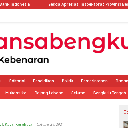
a
Sekda Apresiasi Inspektorat Provinsi Bengkulu Dukun
l
Editorial
Pendidikan
Politik
Pemerintahan
Raga
Mukomuko
Rejang Lebong
Seluma
Bengkulu Tengah
Ed
al
,
Kaur
,
Kesehatan
Oktober 26, 2021