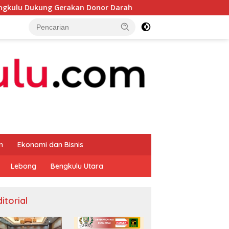
g Gerakan Donor Darah
Bupati Rifai Cek Ketersedia Pu
m
Ekonomi dan Bisnis
Lebong
Bengkulu Utara
itorial