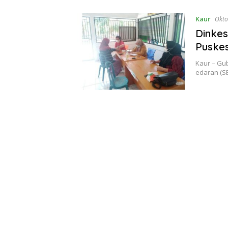
Kaur
Okto
Dinkes
Puske
Kaur – Gu
edaran (SE