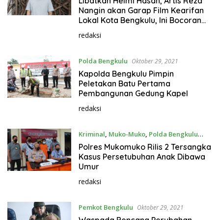
Libatkan Helmi Hasan, Artis Reza
Nangin akan Garap Film Kearifan
Lokal Kota Bengkulu, Ini Bocoran
Filmnya
redaksi
Polda Bengkulu
Oktober 29, 2021
Kapolda Bengkulu Pimpin
Peletakan Batu Pertama
Pembangunan Gedung Kapel
redaksi
Kriminal
,
Muko-Muko
,
Polda Bengkulu
Oktober 29, 2021
Polres Mukomuko Rilis 2 Tersangka
Kasus Persetubuhan Anak Dibawa
Umur
redaksi
Pemkot Bengkulu
Oktober 29, 2021