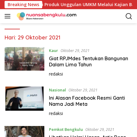
L
i Petakan Potensi Produk Unggulan UMKM Melalui Kajian Bank 
Breaking News
a
n
g
s
u
Hari:
29 Oktober 2021
n
g
Kaur
Oktober 29, 2021
k
Giat RPJMdes Tentukan Bangunan
e
Dalam Lima Tahun
k
redaksi
o
n
Nasional
t
Oktober 29, 2021
e
Ini Alasan Facebook Resmi Ganti
n
Nama Jadi Meta
redaksi
Pemkot Bengkulu
Oktober 29, 2021