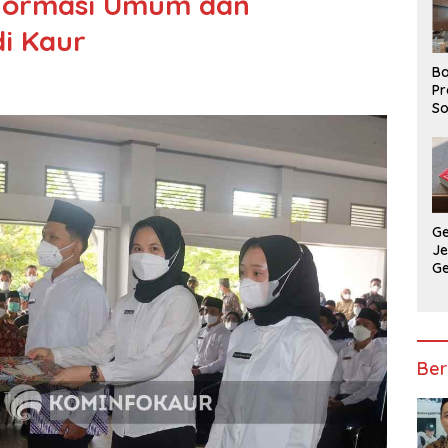
 Formasi Umum dan
di Kaur
Ba
Pr
So
P
P
Ba
G
J
G
Ju
Ja
Ber