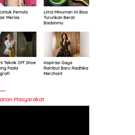
 Untuk Pemula
Lima Minuman Ini Bisa
jar Merias
Turunkan Berat
Badanmu
ni Teknik Off Shoe
Inspirasi Gaya
ting Pada
Rambut Baru Radhika
grafi
Merchant
anan Masyarakat
utar
o