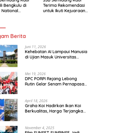
li Bengkulu di
Terima Rekomendasi
 National
untuk Ikuti Kejuaraan
mpionship 2026
Nasional Garuda Anak
arta
Nusantara 2026
am Berita
Juni 11, 2026
Kehebatan AI Lampaui Manusia
di Ujian Masuk Universitas
Tersulit Jepang
Mei 19, 2026
DPC PORPI Rejang Lebong
Rutin Gelar Senam Pernapasan
di Setia Negara Curup
April 18, 2026
Graha Koi Hadirkan Ikan Koi
Berkualitas, Harga Terjangkau
untuk Semua Kalangan
November 4, 2025
Film SUNSET SUNRINSE Jadi