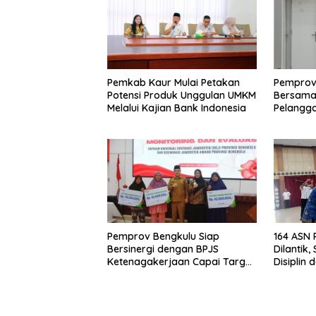
Pemkab Kaur Mulai Petakan
Pemprov
Potensi Produk Unggulan UMKM
Bersama 
Melalui Kajian Bank Indonesia
Pelangga
Keamana
Harga TB
Sorotan
Pemprov Bengkulu Siap
164 ASN
Bersinergi dengan BPJS
Dilantik
Ketenagakerjaan Capai Target
Disiplin 
Universal Coverage Jamsostek
Aparatu