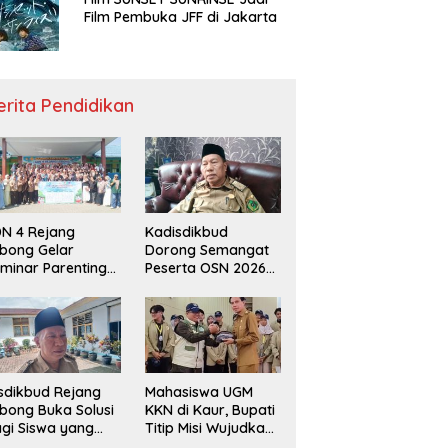
Film Pembuka JFF di Jakarta
erita Pendidikan
N 4 Rejang
Kadisdikbud
bong Gelar
Dorong Semangat
minar Parenting
Peserta OSN 2026
n Deklarasi Anti-
Demi Raih Prestasi
llying,
disdikbud: Patut
di Contoh
sdikbud Rejang
Mahasiswa UGM
bong Buka Solusi
KKN di Kaur, Bupati
gi Siswa yang
Titip Misi Wujudkan
lum Lolos SPMB
Daerah Bebas