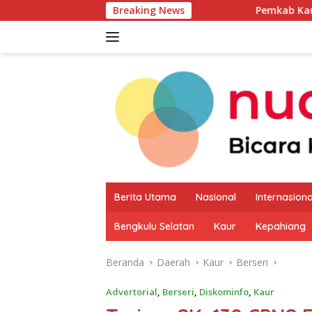
Langsung
Breaking News
Pemkab Kaur Mulai Petakan
ke
konten
Berita Utama
Nasional
Internasiona
Bengkulu Selatan
Kaur
Kepahiang
Beranda
Daerah
Kaur
Berseri
Advertorial
,
Berseri
,
Diskominfo
,
Kaur