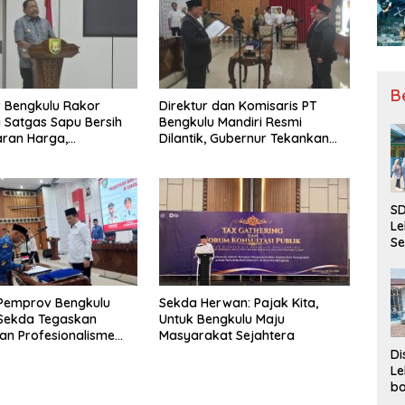
B
 Bengkulu Rakor
Direktur dan Komisaris PT
Satgas Sapu Bersih
Bengkulu Mandiri Resmi
ran Harga,
Dilantik, Gubernur Tekankan
n, dan Mutu Pangan,
Pentingnya Inovasi
S Sawit Masih Jadi
SD
Le
Se
da
Bu
Ka
 Pemprov Bengkulu
Sekda Herwan: Pajak Kita,
Ja
, Sekda Tegaskan
Untuk Bengkulu Maju
dan Profesionalisme
Masyarakat Sejahtera
r
Di
Le
ba
Be