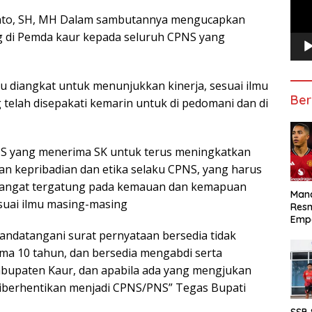
ianto, SH, MH Dalam sambutannya mengucapkan
g di Pemda kaur kepada seluruh CPNS yang
 diangkat untuk menunjukkan kinerja, sesuai ilmu
Ber
telah disepakati kemarin untuk di pedomani dan di
S yang menerima SK untuk terus meningkatkan
 kepribadian dan etika selaku CPNS, yang harus
n sangat tergatung pada kemauan dan kemapuan
Manc
suai ilmu masing-masing
Res
Emp
andatangani surat pernyataan bersedia tidak
ma 10 tahun, dan bersedia mengabdi serta
bupaten Kaur, dan apabila ada yang mengjukan
 diberhentikan menjadi CPNS/PNS” Tegas Bupati
SSB