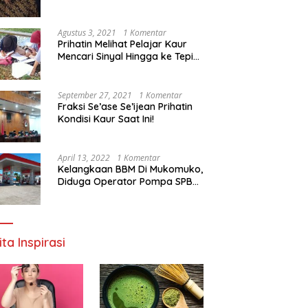
Agustus 3, 2021
1 Komentar
Prihatin Melihat Pelajar Kaur
Mencari Sinyal Hingga ke Tepi
Sungai, Pimpinan DPD RI:
Pemerintah Setempat Mesti
Segera Bertindak
September 27, 2021
1 Komentar
Fraksi Se’ase Se’ijean Prihatin
Kondisi Kaur Saat Ini!
April 13, 2022
1 Komentar
Kelangkaan BBM Di Mukomuko,
Diduga Operator Pompa SPBU
Bandaratu Stok Minyak Sendiri
ita Inspirasi