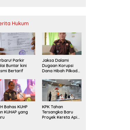
Sampah
erita Hukum
rbaru! Parkir
Jaksa Dalami
lai Buntar kini
Dugaan Korupsi
smi Bertarif
Dana Hibah Pilkada
2024 di Bawaslu
Kaur
PH Bahas KUHP
KPK Tahan
an KUHAP yang
Tersangka Baru
aru
Proyek Kereta Api
Medan