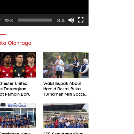
00:00
01:11
ita Olahraga
hester United
Wakil Bupati Abdul
mi Datangkan
Hamid Resmi Buka
at Pemain Baru
Turnamen Mini Soccer
Awat Mata Cup VI
 Semidang Kaur
SSB Semidang Kaur