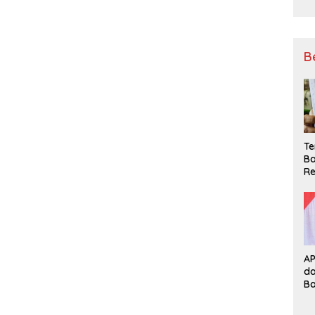
B
Te
Ba
Re
A
d
B