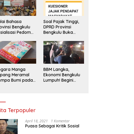
lai Bahasa
Soal Pajak Tinggi,
ovinsi Bengkulu
DPRD Provinsi
sialisasi Pedoman
Bengkulu Buka
engawasan
Layanan
enggunaan
Pengaduan
hasa Indonesia
Masyarakat
egara Manga
BBM Langka,
epang Meramal
Ekonomi Bengkulu
empa Bumi pada
Lumpuh! Begini
li 2025, Semua
Penjelasan
di Heboh
Gubernur
ita Terpopuler
April 18, 2021
1 Komentar
Puasa Sebagai Kritik Sosial