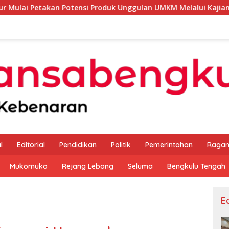
 Potensi Produk Unggulan UMKM Melalui Kajian Bank Indonesia
l
Editorial
Pendidikan
Politik
Pemerintahan
Raga
Mukomuko
Rejang Lebong
Seluma
Bengkulu Tengah
Ed