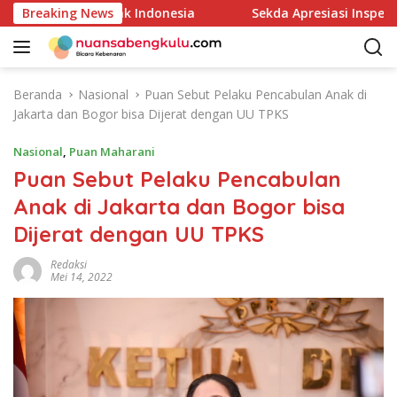
L
lui Kajian Bank Indonesia
Breaking News
Sekda Apresiasi Inspektora
a
n
g
s
Beranda
Nasional
Puan Sebut Pelaku Pencabulan Anak di
u
Jakarta dan Bogor bisa Dijerat dengan UU TPKS
n
g
Nasional
,
Puan Maharani
k
Puan Sebut Pelaku Pencabulan
e
Anak di Jakarta dan Bogor bisa
k
o
Dijerat dengan UU TPKS
n
t
Redaksi
Mei 14, 2022
e
n