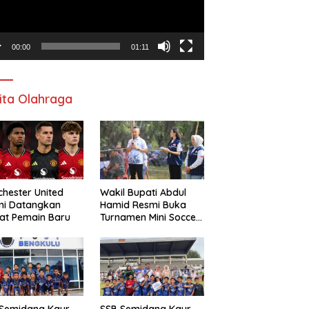
00:00
01:11
ita Olahraga
hester United
Wakil Bupati Abdul
mi Datangkan
Hamid Resmi Buka
at Pemain Baru
Turnamen Mini Soccer
Awat Mata Cup VI
 Semidang Kaur
SSB Semidang Kaur