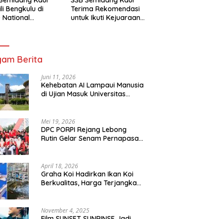
li Bengkulu di
Terima Rekomendasi
 National
untuk Ikuti Kejuaraan
mpionship 2026
Nasional Garuda Anak
arta
Nusantara 2026
am Berita
Juni 11, 2026
Kehebatan AI Lampaui Manusia
di Ujian Masuk Universitas
Tersulit Jepang
Mei 19, 2026
DPC PORPI Rejang Lebong
Rutin Gelar Senam Pernapasan
di Setia Negara Curup
April 18, 2026
Graha Koi Hadirkan Ikan Koi
Berkualitas, Harga Terjangkau
untuk Semua Kalangan
November 4, 2025
Film SUNSET SUNRINSE Jadi