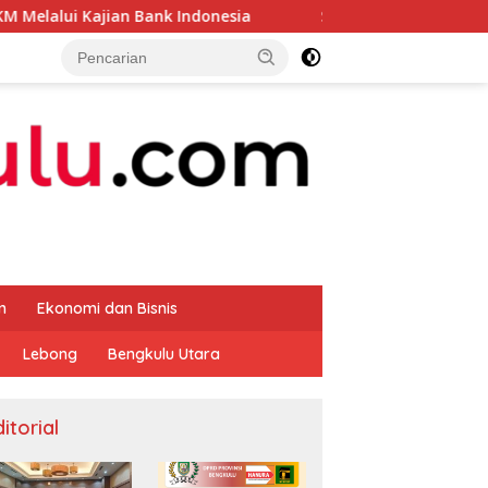
an Bank Indonesia
Sekda Apresiasi Inspektorat Provin
m
Ekonomi dan Bisnis
Lebong
Bengkulu Utara
itorial