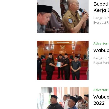
Bupat
Kerja 
Bengkulu 
Evaluasi 
Advertori
Wabup 
Bengkulu 
Rapat Pa
Advertori
Wabup 
2022