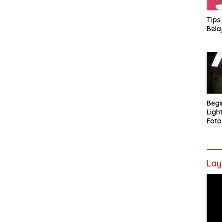
Tips
Bela
Begi
Ligh
Foto
Lay
Pem
Vide