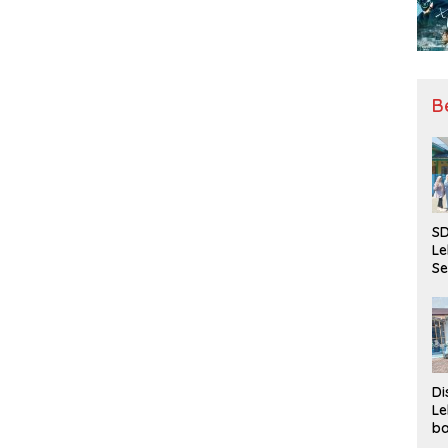
B
SD
Le
Se
da
Bu
Ka
Ja
Di
Le
ba
Be