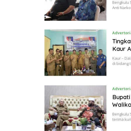
Bengkulu S
Anti Narko
Advertori
Tingka
Kaur A
Kaur – Da
di bidang
Advertori
Bupati
Waliko
Bengkulu 
terima ku