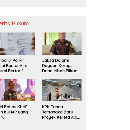
Sampah
erita Hukum
rbaru! Parkir
Jaksa Dalami
lai Buntar kini
Dugaan Korupsi
smi Bertarif
Dana Hibah Pilkada
2024 di Bawaslu
Kaur
PH Bahas KUHP
KPK Tahan
an KUHAP yang
Tersangka Baru
aru
Proyek Kereta Api
Medan