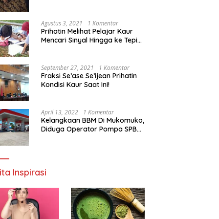
Agustus 3, 2021
1 Komentar
Prihatin Melihat Pelajar Kaur
Mencari Sinyal Hingga ke Tepi
Sungai, Pimpinan DPD RI:
Pemerintah Setempat Mesti
Segera Bertindak
September 27, 2021
1 Komentar
Fraksi Se’ase Se’ijean Prihatin
Kondisi Kaur Saat Ini!
April 13, 2022
1 Komentar
Kelangkaan BBM Di Mukomuko,
Diduga Operator Pompa SPBU
Bandaratu Stok Minyak Sendiri
ita Inspirasi