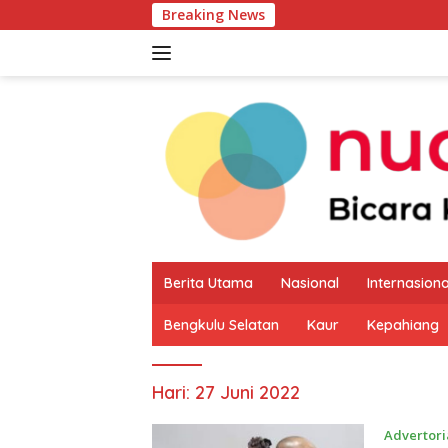
Langsung
Breaking News
Pemkab Ka
ke
konten
Berita Utama
Nasional
Internasiona
Bengkulu Selatan
Kaur
Kepahiang
Hari:
27 Juni 2022
Advertori