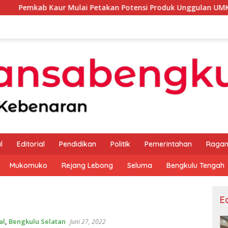
ur Mulai Petakan Potensi Produk Unggulan UMKM Melalui Kaji
l
Editorial
Pendidikan
Politik
Pemerintahan
Raga
Mukomuko
Rejang Lebong
Seluma
Bengkulu Tengah
Ed
al
,
Bengkulu Selatan
Juni 27, 2022