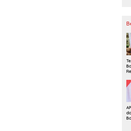
B
Te
Ba
Re
A
d
B