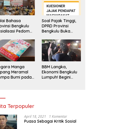
lai Bahasa
Soal Pajak Tinggi,
ovinsi Bengkulu
DPRD Provinsi
sialisasi Pedoman
Bengkulu Buka
engawasan
Layanan
enggunaan
Pengaduan
hasa Indonesia
Masyarakat
egara Manga
BBM Langka,
epang Meramal
Ekonomi Bengkulu
empa Bumi pada
Lumpuh! Begini
li 2025, Semua
Penjelasan
di Heboh
Gubernur
ita Terpopuler
April 18, 2021
1 Komentar
Puasa Sebagai Kritik Sosial