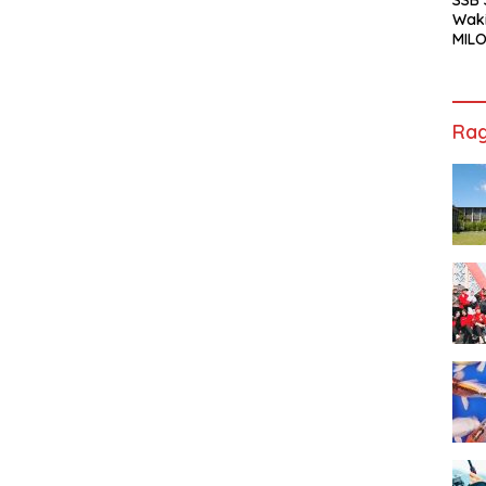
Waki
MILO
Cha
Jak
Rag