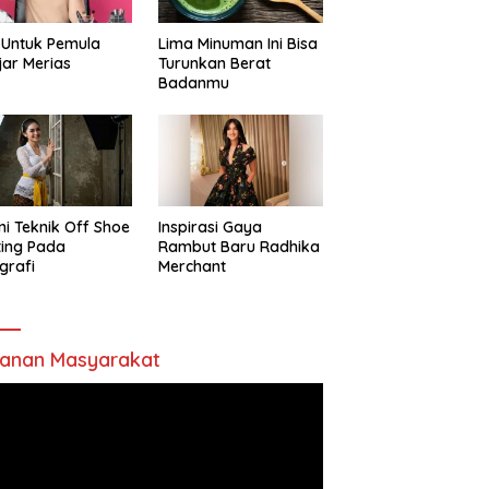
 Untuk Pemula
Lima Minuman Ini Bisa
jar Merias
Turunkan Berat
Badanmu
ni Teknik Off Shoe
Inspirasi Gaya
ting Pada
Rambut Baru Radhika
grafi
Merchant
anan Masyarakat
utar
o