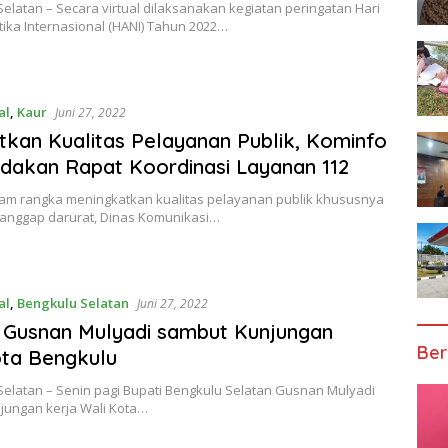
elatan – Secara virtual dilaksanakan kegiatan peringatan Hari
tika Internasional (HANI) Tahun 2022…
al
,
Kaur
Juni 27, 2022
tkan Kualitas Pelayanan Publik, Kominfo
dakan Rapat Koordinasi Layanan 112
lam rangka meningkatkan kualitas pelayanan publik khususnya
 tanggap darurat, Dinas Komunikasi…
al
,
Bengkulu Selatan
Juni 27, 2022
 Gusnan Mulyadi sambut Kunjungan
Ber
ta Bengkulu
Selatan – Senin pagi Bupati Bengkulu Selatan Gusnan Mulyadi
njungan kerja Wali Kota…