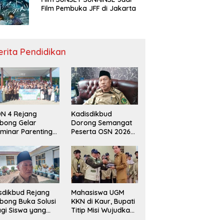
Film Pembuka JFF di Jakarta
erita Pendidikan
N 4 Rejang
Kadisdikbud
bong Gelar
Dorong Semangat
minar Parenting
Peserta OSN 2026
n Deklarasi Anti-
Demi Raih Prestasi
llying,
disdikbud: Patut
di Contoh
sdikbud Rejang
Mahasiswa UGM
bong Buka Solusi
KKN di Kaur, Bupati
gi Siswa yang
Titip Misi Wujudkan
lum Lolos SPMB
Daerah Bebas