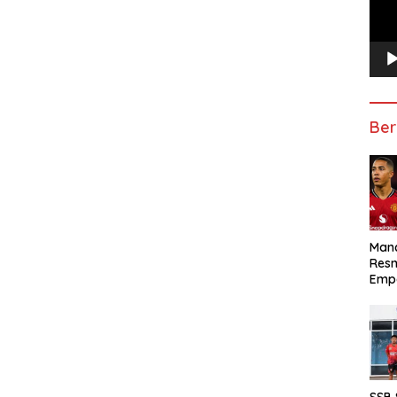
Ber
Manc
Res
Emp
SSB