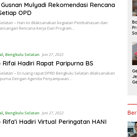
i Gusnan Mulyadi Rekomendasi Rencana
Setiap OPD
Ba
Selatan – Hari ini dilaksanakan kegiatan Pembahasan dan
Pr
Rancangan Rencana Kerja Dan Program…
So
P
P
Ba
al
,
Bengkulu Selatan
Juni 27, 2022
Rifai Hadiri Rapat Paripurna BS
G
Selatan – Di ruang rapat DPRD Bengkulu Selatan dilaksanakan
J
ripurna Dengan Agenda Penyampaian…
G
Ju
Ja
Ber
al
,
Bengkulu Selatan
Juni 27, 2022
Rifa’i Hadiri Virtual Peringatan HANI