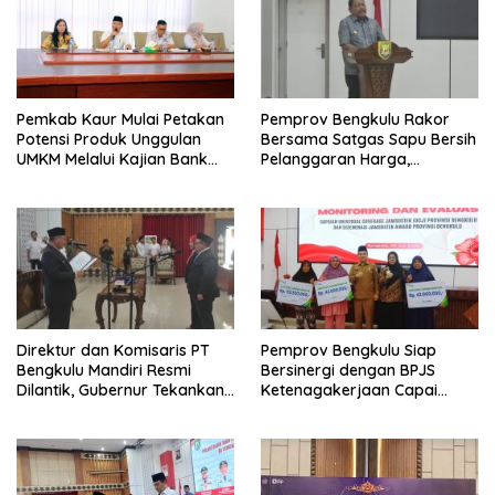
Pemkab Kaur Mulai Petakan
Pemprov Bengkulu Rakor
Potensi Produk Unggulan
Bersama Satgas Sapu Bersih
UMKM Melalui Kajian Bank
Pelanggaran Harga,
Indonesia
Keamanan, dan Mutu
Pangan, Harga TBS Sawit
Masih Jadi Sorotan
Direktur dan Komisaris PT
Pemprov Bengkulu Siap
Bengkulu Mandiri Resmi
Bersinergi dengan BPJS
Dilantik, Gubernur Tekankan
Ketenagakerjaan Capai
Pentingnya Inovasi
Target Universal Coverage
Jamsostek