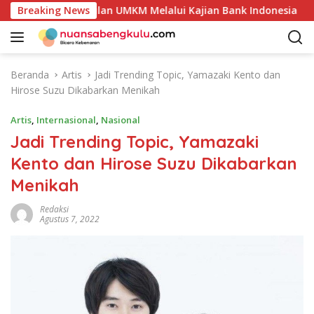
L
i Produk Unggulan UMKM Melalui Kajian Bank Indonesia
Breaking News
a
n
g
s
Beranda
Artis
Jadi Trending Topic, Yamazaki Kento dan
u
Hirose Suzu Dikabarkan Menikah
n
g
Artis
,
Internasional
,
Nasional
k
Jadi Trending Topic, Yamazaki
e
Kento dan Hirose Suzu Dikabarkan
k
o
Menikah
n
t
Redaksi
Agustus 7, 2022
e
n