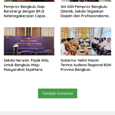
Pemprov Bengkulu Siap
164 ASN Pemprov Bengkulu
Bersinergi dengan BPJS
Dilantik, Sekda Tegaskan
Ketenagakerjaan Capai
Disiplin dan Profesionalisme
Target Universal Coverage
Aparatur
Jamsostek
Sekda Herwan: Pajak Kita,
Gubernur Helmi Hasan
Untuk Bengkulu Maju
Terima Audensi Regional BGN
Masyarakat Sejahtera
Provinsi Bengkulu
Tambah Komentar