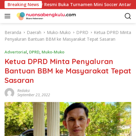
L
e-81: Bupati Kaur Resmi Buka Turnamen Mini Soccer Antar OPD
Breaking News
a
n
g
s
Beranda
Daerah
Muko-Muko
DPRD
Ketua DPRD Minta
u
Penyaluran Bantuan BBM ke Masyarakat Tepat Sasaran
n
g
Advertorial
,
DPRD
,
Muko-Muko
k
Ketua DPRD Minta Penyaluran
e
Bantuan BBM ke Masyarakat Tepat
k
o
Sasaran
n
t
Redaksi
September 23, 2022
e
n