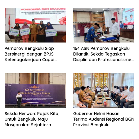
Keamanan, dan Mutu
Pentingnya Inovasi
Pangan, Harga TBS Sawit
Masih Jadi Sorotan
Pemprov Bengkulu Siap
164 ASN Pemprov Bengkulu
Bersinergi dengan BPJS
Dilantik, Sekda Tegaskan
Ketenagakerjaan Capai
Disiplin dan Profesionalisme
Target Universal Coverage
Aparatur
Jamsostek
Sekda Herwan: Pajak Kita,
Gubernur Helmi Hasan
Untuk Bengkulu Maju
Terima Audensi Regional BGN
Masyarakat Sejahtera
Provinsi Bengkulu