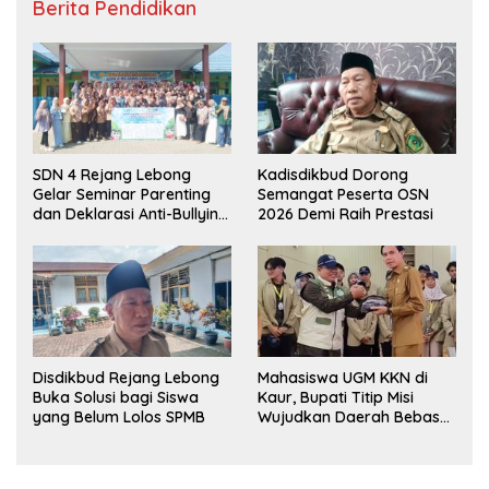
Berita Pendidikan
SDN 4 Rejang Lebong
Kadisdikbud Dorong
Gelar Seminar Parenting
Semangat Peserta OSN
dan Deklarasi Anti-Bullying,
2026 Demi Raih Prestasi
Kadisdikbud: Patut Jadi
Contoh
Disdikbud Rejang Lebong
Mahasiswa UGM KKN di
Buka Solusi bagi Siswa
Kaur, Bupati Titip Misi
yang Belum Lolos SPMB
Wujudkan Daerah Bebas
Sampah