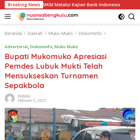
Langsung
gulan UMKM Melalui Kajian Bank Indonesia
Breaking News
Sekda Apres
ke
konten
Beranda
Daerah
Muko-Muko
Diskominfo
Advertorial
,
Diskominfo
,
Muko-Muko
Bupati Mukomuko Apresiasi
Pemdes Lubuk Mukti Telah
Mensukseskan Turnamen
Sepakbola
Redaksi
Februari 5, 2023