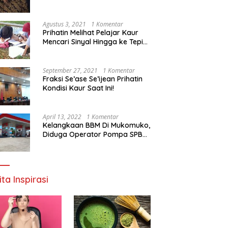
Agustus 3, 2021
1 Komentar
Prihatin Melihat Pelajar Kaur
Mencari Sinyal Hingga ke Tepi
Sungai, Pimpinan DPD RI:
Pemerintah Setempat Mesti
Segera Bertindak
September 27, 2021
1 Komentar
Fraksi Se’ase Se’ijean Prihatin
Kondisi Kaur Saat Ini!
April 13, 2022
1 Komentar
Kelangkaan BBM Di Mukomuko,
Diduga Operator Pompa SPBU
Bandaratu Stok Minyak Sendiri
ita Inspirasi