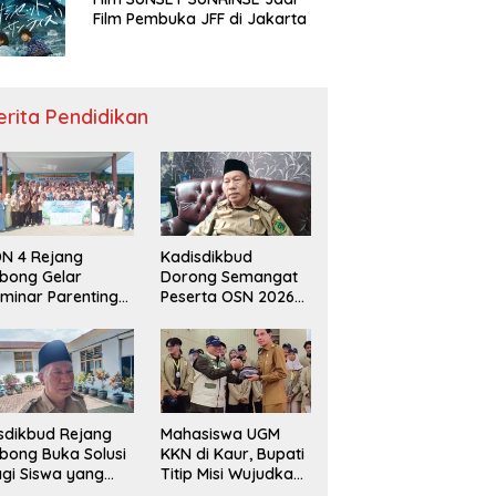
Film Pembuka JFF di Jakarta
erita Pendidikan
N 4 Rejang
Kadisdikbud
bong Gelar
Dorong Semangat
minar Parenting
Peserta OSN 2026
n Deklarasi Anti-
Demi Raih Prestasi
llying,
disdikbud: Patut
di Contoh
sdikbud Rejang
Mahasiswa UGM
bong Buka Solusi
KKN di Kaur, Bupati
gi Siswa yang
Titip Misi Wujudkan
lum Lolos SPMB
Daerah Bebas