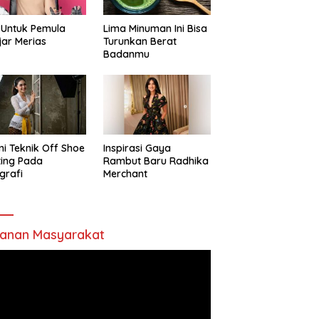
 Untuk Pemula
Lima Minuman Ini Bisa
jar Merias
Turunkan Berat
Badanmu
ni Teknik Off Shoe
Inspirasi Gaya
ting Pada
Rambut Baru Radhika
grafi
Merchant
anan Masyarakat
utar
o