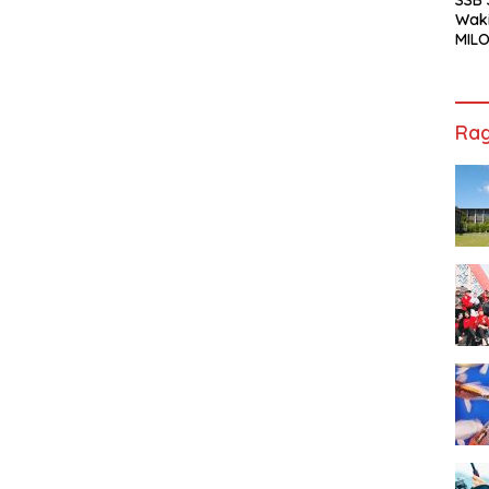
Waki
MILO
Cha
Jak
Rag