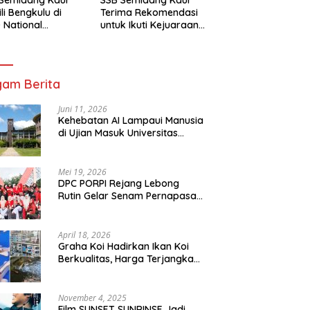
li Bengkulu di
Terima Rekomendasi
 National
untuk Ikuti Kejuaraan
mpionship 2026
Nasional Garuda Anak
arta
Nusantara 2026
am Berita
Juni 11, 2026
Kehebatan AI Lampaui Manusia
di Ujian Masuk Universitas
Tersulit Jepang
Mei 19, 2026
DPC PORPI Rejang Lebong
Rutin Gelar Senam Pernapasan
di Setia Negara Curup
April 18, 2026
Graha Koi Hadirkan Ikan Koi
Berkualitas, Harga Terjangkau
untuk Semua Kalangan
November 4, 2025
Film SUNSET SUNRINSE Jadi