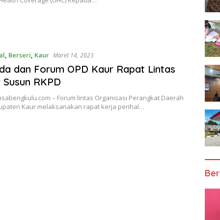
 Health Coverage (UHC) Kepada…
al
,
Berseri
,
Kaur
Maret 14, 2023
da dan Forum OPD Kaur Rapat Lintas
r Susun RKPD
nsabengkulu.com – Forum lintas Organisasi Perangkat Daerah
upaten Kaur melaksanakan rapat kerja perihal…
Ber