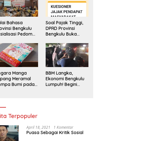
lai Bahasa
Soal Pajak Tinggi,
ovinsi Bengkulu
DPRD Provinsi
sialisasi Pedoman
Bengkulu Buka
engawasan
Layanan
enggunaan
Pengaduan
hasa Indonesia
Masyarakat
egara Manga
BBM Langka,
epang Meramal
Ekonomi Bengkulu
empa Bumi pada
Lumpuh! Begini
li 2025, Semua
Penjelasan
di Heboh
Gubernur
ita Terpopuler
April 18, 2021
1 Komentar
Puasa Sebagai Kritik Sosial