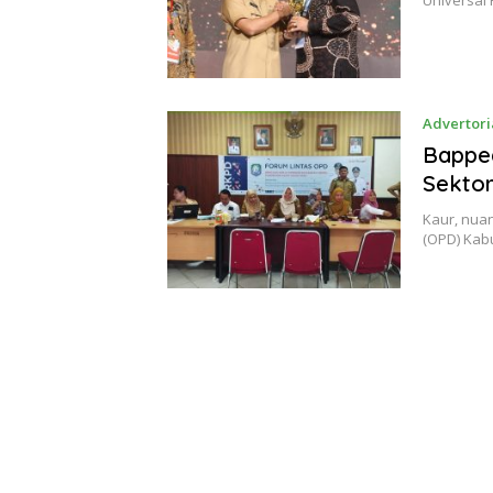
Universal
Advertori
Bappe
Sekto
Kaur, nua
(OPD) Kab