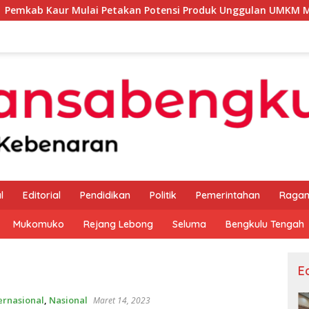
Mulai Petakan Potensi Produk Unggulan UMKM Melalui Kajian B
l
Editorial
Pendidikan
Politik
Pemerintahan
Raga
Mukomuko
Rejang Lebong
Seluma
Bengkulu Tengah
Ed
ernasional
,
Nasional
Maret 14, 2023