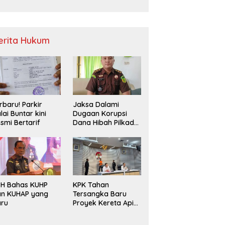
Sampah
erita Hukum
rbaru! Parkir
Jaksa Dalami
lai Buntar kini
Dugaan Korupsi
smi Bertarif
Dana Hibah Pilkada
2024 di Bawaslu
Kaur
PH Bahas KUHP
KPK Tahan
an KUHAP yang
Tersangka Baru
aru
Proyek Kereta Api
Medan