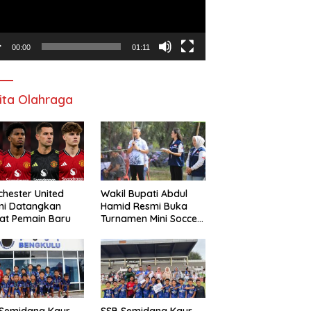
00:00
01:11
ita Olahraga
hester United
Wakil Bupati Abdul
mi Datangkan
Hamid Resmi Buka
at Pemain Baru
Turnamen Mini Soccer
Awat Mata Cup VI
 Semidang Kaur
SSB Semidang Kaur