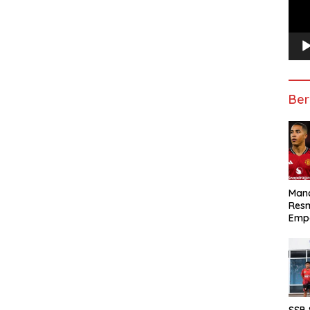
Ber
Manc
Res
Emp
SSB