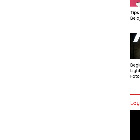
Tips
Bela
Begi
Ligh
Foto
Lay
Pem
Vide