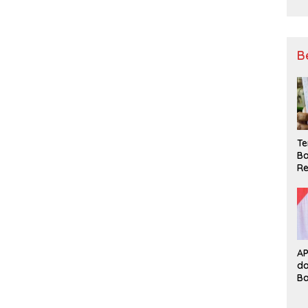
B
Te
Ba
Re
A
d
B