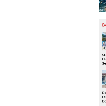
B
SD
Le
Se
da
Bu
Ka
Ja
Di
Le
ba
Be