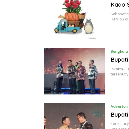
Kado S
Sahabat nu
Hari Ibu d
Bengkulu 
Bupat
Jakarta –
tersebut 
Advertori
Bupati
Kaur – Bup