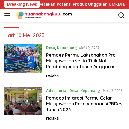
L
emkab Kaur Mulai Petakan Potensi Produk Unggulan UMKM Melal
Breaking News
a
n
g
s
u
Hari:
10 Mei 2023
n
g
Desa
,
Kepahiang
Mei 10, 2023
k
Pemdes Permu Laksanakan Pra
e
Musyawarah serta Titik Nol
k
Pembangunan Tahun Anggaran
2023
o
redaksi
n
t
Advertorial
,
Desa
,
Kepahiang
Mei 10, 2023
e
n
Pemdes Imigrasi Permu Gelar
Musyawarah Perencanaan APBDes
Tahun 2023
redaksi