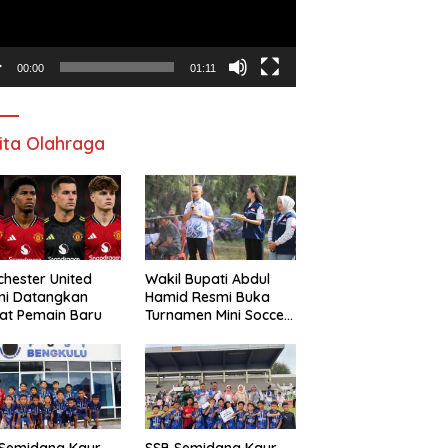
00:00
01:11
ita Olahraga
hester United
Wakil Bupati Abdul
mi Datangkan
Hamid Resmi Buka
at Pemain Baru
Turnamen Mini Soccer
Awat Mata Cup VI
 Semidang Kaur
SSB Semidang Kaur