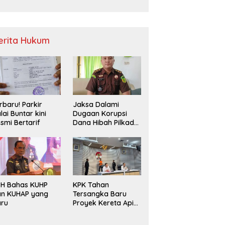
Sampah
erita Hukum
rbaru! Parkir
Jaksa Dalami
lai Buntar kini
Dugaan Korupsi
smi Bertarif
Dana Hibah Pilkada
2024 di Bawaslu
Kaur
PH Bahas KUHP
KPK Tahan
an KUHAP yang
Tersangka Baru
aru
Proyek Kereta Api
Medan