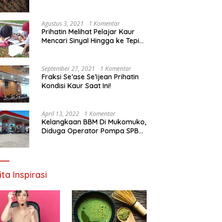
Agustus 3, 2021
1 Komentar
Prihatin Melihat Pelajar Kaur
Mencari Sinyal Hingga ke Tepi
Sungai, Pimpinan DPD RI:
Pemerintah Setempat Mesti
Segera Bertindak
September 27, 2021
1 Komentar
Fraksi Se’ase Se’ijean Prihatin
Kondisi Kaur Saat Ini!
April 13, 2022
1 Komentar
Kelangkaan BBM Di Mukomuko,
Diduga Operator Pompa SPBU
Bandaratu Stok Minyak Sendiri
ita Inspirasi