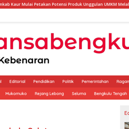
Petakan Potensi Produk Unggulan UMKM Melalui Kajian Bank I
l
Editorial
Pendidikan
Politik
Pemerintahan
Raga
Mukomuko
Rejang Lebong
Seluma
Bengkulu Tengah
Ed