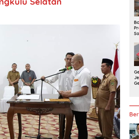
ngkulu Selatan
Ba
Pr
So
P
P
Ba
G
J
G
Ju
Ja
Ber