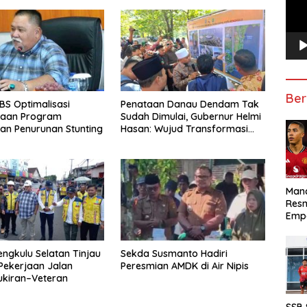
Ber
S Optimalisasi
Penataan Danau Dendam Tak
naan Program
Sudah Dimulai, Gubernur Helmi
an Penurunan Stunting
Hasan: Wujud Transformasi
Pariwisata Bengkulu yang
Modern dan Berdaya Saing
Manc
Res
Emp
engkulu Selatan Tinjau
Sekda Susmanto Hadiri
Pekerjaan Jalan
Peresmian AMDK di Air Nipis
ukiran–Veteran
SSB