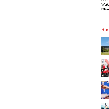
Waki
MILO
Cha
Jak
Rag