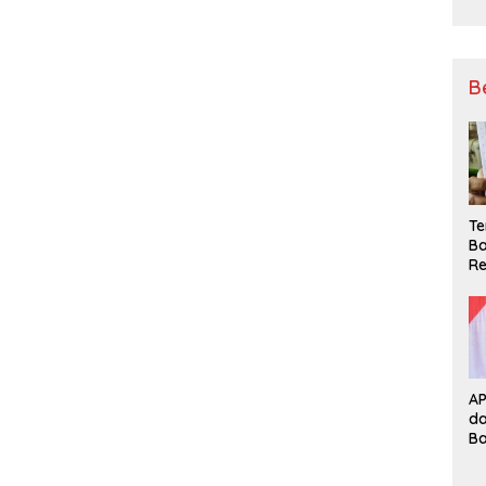
B
Te
Ba
Re
A
d
B