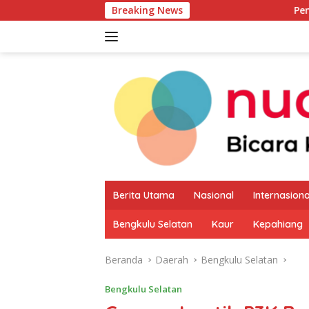
Langsung
Breaking News
Pemkab Kaur Mulai 
ke
konten
Berita Utama
Nasional
Internasiona
Bengkulu Selatan
Kaur
Kepahiang
Beranda
Daerah
Bengkulu Selatan
Bengkulu Selatan