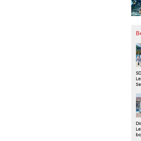
B
SD
Le
Se
da
Bu
Ka
Ja
Di
Le
ba
Be