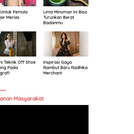
 Untuk Pemula
Lima Minuman Ini Bisa
jar Merias
Turunkan Berat
Badanmu
ni Teknik Off Shoe
Inspirasi Gaya
ting Pada
Rambut Baru Radhika
grafi
Merchant
anan Masyarakat
utar
o