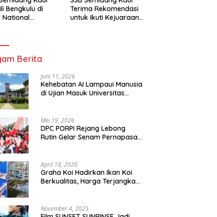
li Bengkulu di
Terima Rekomendasi
 National
untuk Ikuti Kejuaraan
mpionship 2026
Nasional Garuda Anak
arta
Nusantara 2026
am Berita
Juni 11, 2026
Kehebatan AI Lampaui Manusia
di Ujian Masuk Universitas
Tersulit Jepang
Mei 19, 2026
DPC PORPI Rejang Lebong
Rutin Gelar Senam Pernapasan
di Setia Negara Curup
April 18, 2026
Graha Koi Hadirkan Ikan Koi
Berkualitas, Harga Terjangkau
untuk Semua Kalangan
November 4, 2025
Film SUNSET SUNRINSE Jadi