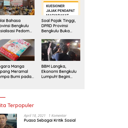
lai Bahasa
Soal Pajak Tinggi,
ovinsi Bengkulu
DPRD Provinsi
sialisasi Pedoman
Bengkulu Buka
engawasan
Layanan
enggunaan
Pengaduan
hasa Indonesia
Masyarakat
egara Manga
BBM Langka,
epang Meramal
Ekonomi Bengkulu
empa Bumi pada
Lumpuh! Begini
li 2025, Semua
Penjelasan
di Heboh
Gubernur
ita Terpopuler
April 18, 2021
1 Komentar
Puasa Sebagai Kritik Sosial