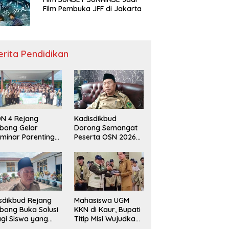
Film Pembuka JFF di Jakarta
erita Pendidikan
N 4 Rejang
Kadisdikbud
bong Gelar
Dorong Semangat
minar Parenting
Peserta OSN 2026
n Deklarasi Anti-
Demi Raih Prestasi
llying,
disdikbud: Patut
di Contoh
sdikbud Rejang
Mahasiswa UGM
bong Buka Solusi
KKN di Kaur, Bupati
gi Siswa yang
Titip Misi Wujudkan
lum Lolos SPMB
Daerah Bebas