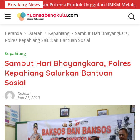
L
ur Mulai Petakan Potensi Produk Unggulan UMKM Melalui Kajia
Breaking News
a
n
g
s
Beranda
Daerah
Kepahiang
Sambut Hari Bhayangkara,
u
Polres Kepahiang Salurkan Bantuan Sosial
n
g
Kepahiang
k
Sambut Hari Bhayangkara, Polres
e
Kepahiang Salurkan Bantuan
k
o
Sosial
n
t
Redaksi
Juni 21, 2023
e
n