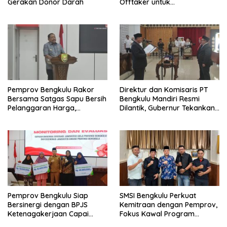
Gerakan Donor Darah
Offtaker untuk
Pembangunan TPST Regional
Pemprov Bengkulu Rakor
Direktur dan Komisaris PT
Bersama Satgas Sapu Bersih
Bengkulu Mandiri Resmi
Pelanggaran Harga,
Dilantik, Gubernur Tekankan
Keamanan, dan Mutu
Pentingnya Inovasi
Pangan, Harga TBS Sawit
Masih Jadi Sorotan
Pemprov Bengkulu Siap
SMSI Bengkulu Perkuat
Bersinergi dengan BPJS
Kemitraan dengan Pemprov,
Ketenagakerjaan Capai
Fokus Kawal Program
Target Universal Coverage
Pembangunan