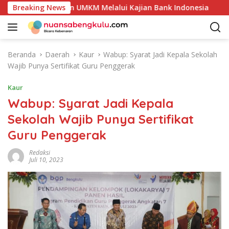
L
oduk Unggulan UMKM Melalui Kajian Bank Indonesia
Breaking News
Se
a
n
g
s
Beranda
Daerah
Kaur
Wabup: Syarat Jadi Kepala Sekolah
u
Wajib Punya Sertifikat Guru Penggerak
n
g
Kaur
k
Wabup: Syarat Jadi Kepala
e
Sekolah Wajib Punya Sertifikat
k
o
Guru Penggerak
n
t
Redaksi
Juli 10, 2023
e
n