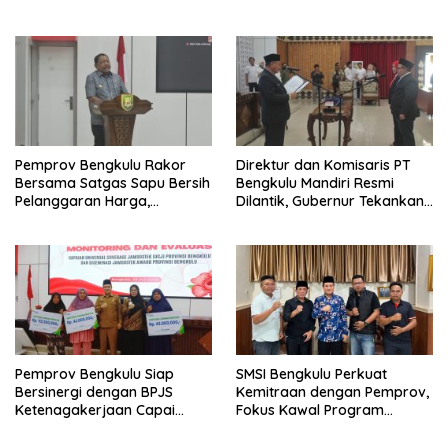
Pembangunan TPST Regional
Pemprov Bengkulu Rakor
Direktur dan Komisaris PT
Bersama Satgas Sapu Bersih
Bengkulu Mandiri Resmi
Pelanggaran Harga,
Dilantik, Gubernur Tekankan
Keamanan, dan Mutu
Pentingnya Inovasi
Pangan, Harga TBS Sawit
Masih Jadi Sorotan
Pemprov Bengkulu Siap
SMSI Bengkulu Perkuat
Bersinergi dengan BPJS
Kemitraan dengan Pemprov,
Ketenagakerjaan Capai
Fokus Kawal Program
Target Universal Coverage
Pembangunan
Jamsostek