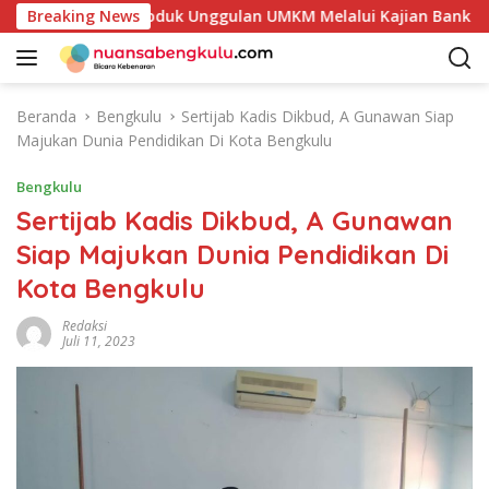
L
kan Potensi Produk Unggulan UMKM Melalui Kajian Bank Indon
Breaking News
a
n
g
s
Beranda
Bengkulu
Sertijab Kadis Dikbud, A Gunawan Siap
u
Majukan Dunia Pendidikan Di Kota Bengkulu
n
g
Bengkulu
k
Sertijab Kadis Dikbud, A Gunawan
e
Siap Majukan Dunia Pendidikan Di
k
o
Kota Bengkulu
n
t
Redaksi
Juli 11, 2023
e
n