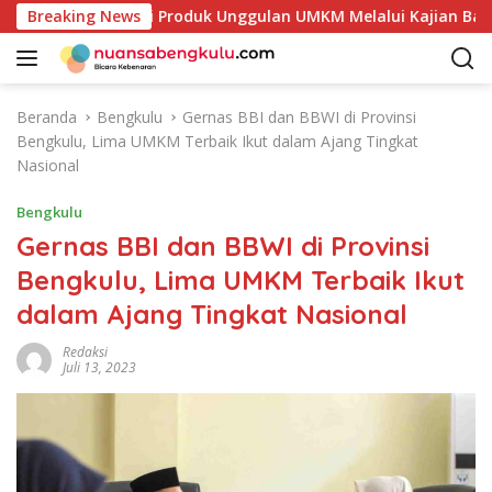
L
Petakan Potensi Produk Unggulan UMKM Melalui Kajian Bank I
Breaking News
a
n
g
s
Beranda
Bengkulu
Gernas BBI dan BBWI di Provinsi
u
Bengkulu, Lima UMKM Terbaik Ikut dalam Ajang Tingkat
n
Nasional
g
k
Bengkulu
e
Gernas BBI dan BBWI di Provinsi
k
Bengkulu, Lima UMKM Terbaik Ikut
o
n
dalam Ajang Tingkat Nasional
t
e
Redaksi
Juli 13, 2023
n