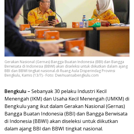
Gerakan Nasional (Gernas) Bangga Buatan Indonesia (BBI) dan Bangga
Berwisata di Indonesia (BBWI) akan diseleksi untuk diikutkan dalam ajang
BBI dan BBWI tingkat nasional.di Ruang Aula Disperindag Provinsi
Bengkulu, Kamis (13/7).- Foto: Dwi/nuansabengkulu.com
Bengkulu –
Sebanyak 30 pelaku Industri Kecil
Menengah (IKM) dan Usaha Kecil Menengah (UMKM) di
Bengkulu yang ikut dalam Gerakan Nasional (Gernas)
Bangga Buatan Indonesia (BBI) dan Bangga Berwisata
di Indonesia (BBWI) akan diseleksi untuk diikutkan
dalam ajang BBI dan BBWI tingkat nasional.