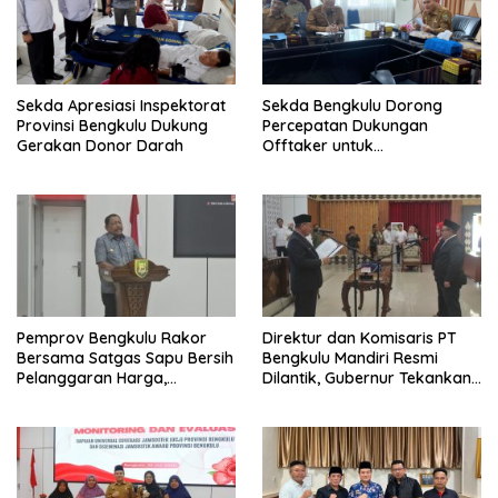
Sekda Apresiasi Inspektorat
Sekda Bengkulu Dorong
Provinsi Bengkulu Dukung
Percepatan Dukungan
Gerakan Donor Darah
Offtaker untuk
Pembangunan TPST Regional
Pemprov Bengkulu Rakor
Direktur dan Komisaris PT
Bersama Satgas Sapu Bersih
Bengkulu Mandiri Resmi
Pelanggaran Harga,
Dilantik, Gubernur Tekankan
Keamanan, dan Mutu
Pentingnya Inovasi
Pangan, Harga TBS Sawit
Masih Jadi Sorotan