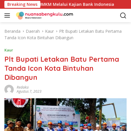
L
duk Unggulan UMKM Melalui Kajian Bank Indonesia
Breaking News
Sekd
a
n
g
s
Beranda
Daerah
Kaur
Plt Bupati Letakan Batu Pertama
u
Tanda Icon Kota Bintuhan Dibangun
n
g
Kaur
k
Plt Bupati Letakan Batu Pertama
e
Tanda Icon Kota Bintuhan
k
o
Dibangun
n
t
Redaksi
Agustus 7, 2023
e
n