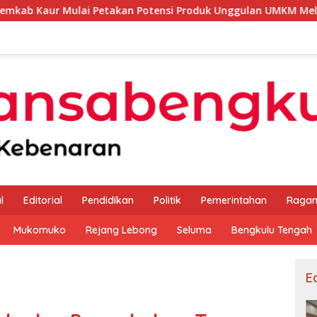
 Petakan Potensi Produk Unggulan UMKM Melalui Kajian Bank I
l
Editorial
Pendidikan
Politik
Pemerintahan
Raga
Mukomuko
Rejang Lebong
Seluma
Bengkulu Tengah
Ed