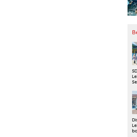
B
SD
Le
Se
da
Bu
Ka
Ja
Di
Le
ba
Be