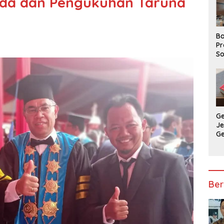
suda dan Pengukuhan Taruna
Ba
Pr
So
P
P
Ba
G
J
G
Ju
Ja
Ber