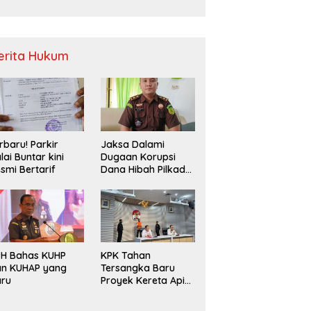
Sampah
erita Hukum
rbaru! Parkir
Jaksa Dalami
lai Buntar kini
Dugaan Korupsi
smi Bertarif
Dana Hibah Pilkada
2024 di Bawaslu
Kaur
PH Bahas KUHP
KPK Tahan
an KUHAP yang
Tersangka Baru
aru
Proyek Kereta Api
Medan