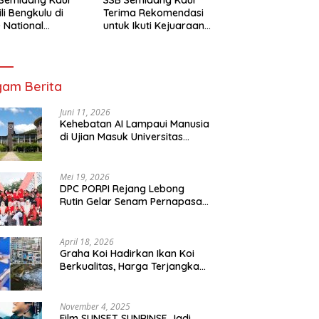
li Bengkulu di
Terima Rekomendasi
 National
untuk Ikuti Kejuaraan
mpionship 2026
Nasional Garuda Anak
arta
Nusantara 2026
am Berita
Juni 11, 2026
Kehebatan AI Lampaui Manusia
di Ujian Masuk Universitas
Tersulit Jepang
Mei 19, 2026
DPC PORPI Rejang Lebong
Rutin Gelar Senam Pernapasan
di Setia Negara Curup
April 18, 2026
Graha Koi Hadirkan Ikan Koi
Berkualitas, Harga Terjangkau
untuk Semua Kalangan
November 4, 2025
Film SUNSET SUNRINSE Jadi