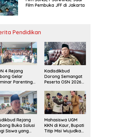
Film Pembuka JFF di Jakarta
erita Pendidikan
N 4 Rejang
Kadisdikbud
bong Gelar
Dorong Semangat
minar Parenting
Peserta OSN 2026
n Deklarasi Anti-
Demi Raih Prestasi
llying,
disdikbud: Patut
di Contoh
sdikbud Rejang
Mahasiswa UGM
bong Buka Solusi
KKN di Kaur, Bupati
gi Siswa yang
Titip Misi Wujudkan
lum Lolos SPMB
Daerah Bebas