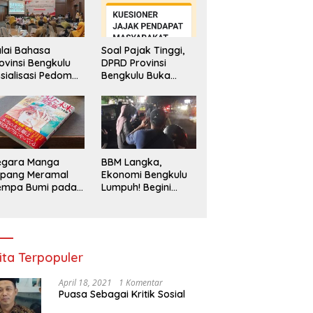
lai Bahasa
Soal Pajak Tinggi,
ovinsi Bengkulu
DPRD Provinsi
sialisasi Pedoman
Bengkulu Buka
engawasan
Layanan
enggunaan
Pengaduan
hasa Indonesia
Masyarakat
egara Manga
BBM Langka,
epang Meramal
Ekonomi Bengkulu
empa Bumi pada
Lumpuh! Begini
li 2025, Semua
Penjelasan
di Heboh
Gubernur
ita Terpopuler
April 18, 2021
1 Komentar
Puasa Sebagai Kritik Sosial