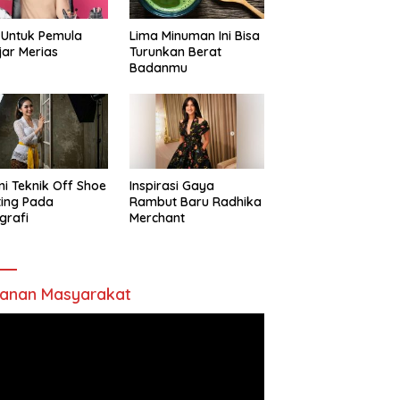
 Untuk Pemula
Lima Minuman Ini Bisa
jar Merias
Turunkan Berat
Badanmu
ni Teknik Off Shoe
Inspirasi Gaya
ting Pada
Rambut Baru Radhika
grafi
Merchant
anan Masyarakat
utar
o