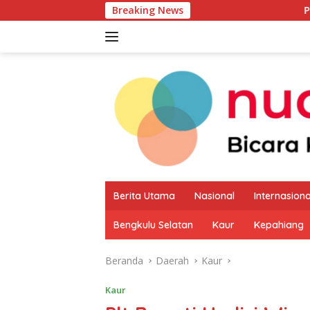
Langsung
Breaking News
Pemkab Kaur Mulai
ke
konten
Berita Utama
Nasional
Internasiona
Bengkulu Selatan
Kaur
Kepahiang
Beranda
Daerah
Kaur
Kaur