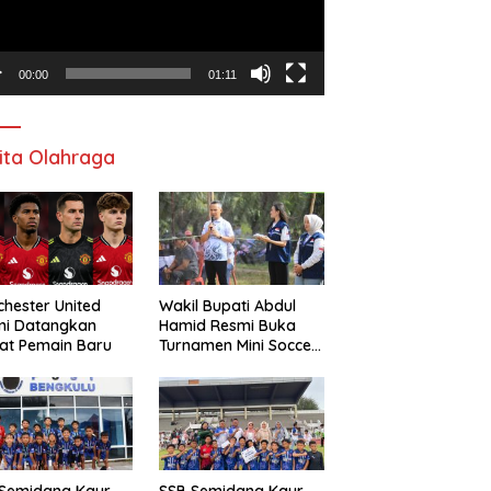
00:00
01:11
ita Olahraga
hester United
Wakil Bupati Abdul
mi Datangkan
Hamid Resmi Buka
at Pemain Baru
Turnamen Mini Soccer
Awat Mata Cup VI
 Semidang Kaur
SSB Semidang Kaur