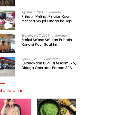
Agustus 3, 2021
1 Komentar
Prihatin Melihat Pelajar Kaur
Mencari Sinyal Hingga ke Tepi
Sungai, Pimpinan DPD RI:
Pemerintah Setempat Mesti
Segera Bertindak
September 27, 2021
1 Komentar
Fraksi Se’ase Se’ijean Prihatin
Kondisi Kaur Saat Ini!
April 13, 2022
1 Komentar
Kelangkaan BBM Di Mukomuko,
Diduga Operator Pompa SPBU
Bandaratu Stok Minyak Sendiri
ita Inspirasi