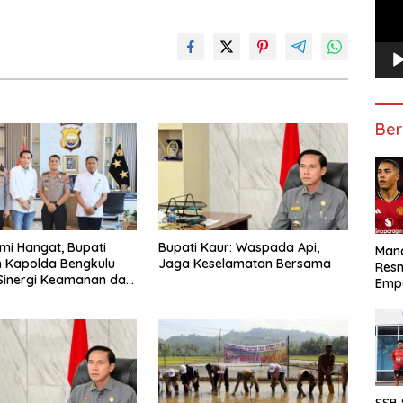
Ber
hmi Hangat, Bupati
Bupati Kaur: Waspada Api,
Manc
 Kapolda Bengkulu
Jaga Keselamatan Bersama
Res
Sinergi Keamanan dan
Emp
gunan
SSB