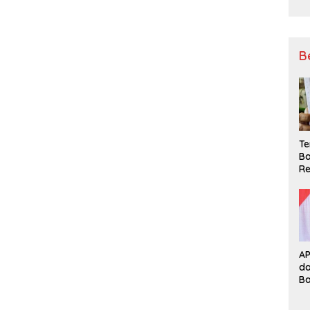
B
Te
Ba
Re
A
d
B