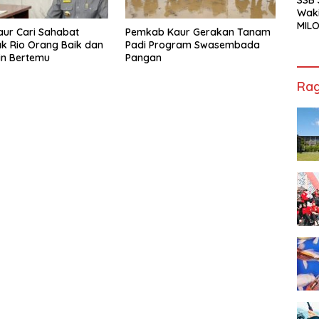
Waki
MILO
aur Cari Sahabat
Pemkab Kaur Gerakan Tanam
Cha
k Rio Orang Baik dan
Padi Program Swasembada
Jak
in Bertemu
Pangan
Rag