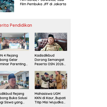
Film Pembuka JFF di Jakarta
erita Pendidikan
N 4 Rejang
Kadisdikbud
bong Gelar
Dorong Semangat
minar Parenting
Peserta OSN 2026
n Deklarasi Anti-
Demi Raih Prestasi
llying,
disdikbud: Patut
di Contoh
sdikbud Rejang
Mahasiswa UGM
bong Buka Solusi
KKN di Kaur, Bupati
gi Siswa yang
Titip Misi Wujudkan
lum Lolos SPMB
Daerah Bebas