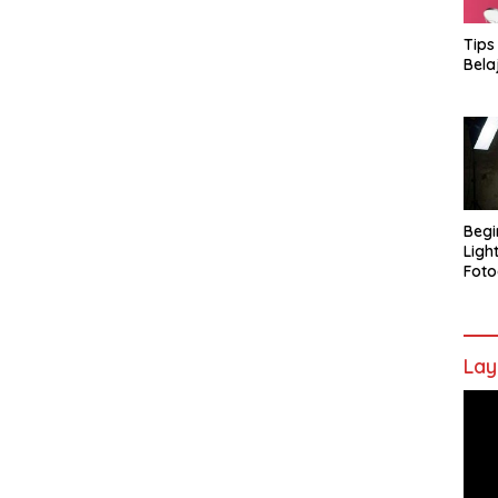
Tips
Bela
Begi
Ligh
Foto
Lay
Pem
Vide