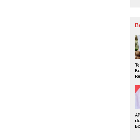
B
Te
Ba
Re
A
d
B