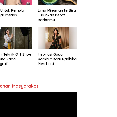
 Untuk Pemula
Lima Minuman Ini Bisa
jar Merias
Turunkan Berat
Badanmu
ni Teknik Off Shoe
Inspirasi Gaya
ting Pada
Rambut Baru Radhika
grafi
Merchant
anan Masyarakat
utar
o