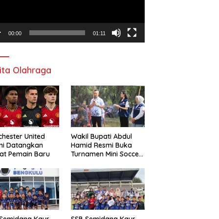
00:00
01:11
ita Olahraga
hester United
Wakil Bupati Abdul
mi Datangkan
Hamid Resmi Buka
at Pemain Baru
Turnamen Mini Soccer
Awat Mata Cup VI
 Semidang Kaur
SSB Semidang Kaur