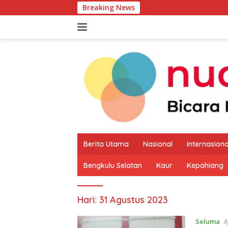
Langsung
Breaking News
Pemkab Kau
ke
konten
Berita Utama
Nasional
Internasiona
Bengkulu Selatan
Kaur
Kepahiang
Hari:
31 Agustus 2023
Seluma
A