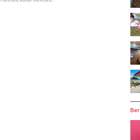
ri narkoba, Badan Narkotika…
Ber