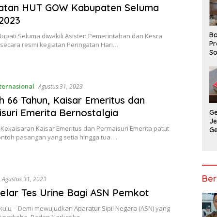
gatan HUT GOW Kabupaten Seluma
2023
Ba
Bupati Seluma diwakili Asisten Pemerintahan dan Kesra
Pr
ecara resmi kegiatan Peringatan Hari…
So
P
P
Ba
ternasional
Agustus 31, 2023
h 66 Tahun, Kaisar Emeritus dan
suri Emerita Bernostalgia
G
J
Kekaisaran Kaisar Emeritus dan Permaisuri Emerita patut
G
ontoh pasangan yang setia hingga tua….
Ju
Ja
Ber
Agustus 31, 2023
lar Tes Urine Bagi ASN Pemkot
kulu – Demi mewujudkan Aparatur Sipil Negara (ASN) yang