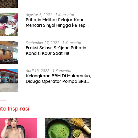
Agustus 3, 2021
1 Komentar
Prihatin Melihat Pelajar Kaur
Mencari Sinyal Hingga ke Tepi
Sungai, Pimpinan DPD RI:
Pemerintah Setempat Mesti
Segera Bertindak
September 27, 2021
1 Komentar
Fraksi Se’ase Se’ijean Prihatin
Kondisi Kaur Saat Ini!
April 13, 2022
1 Komentar
Kelangkaan BBM Di Mukomuko,
Diduga Operator Pompa SPBU
Bandaratu Stok Minyak Sendiri
ita Inspirasi