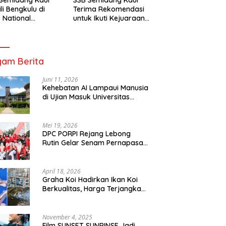
li Bengkulu di
Terima Rekomendasi
 National
untuk Ikuti Kejuaraan
mpionship 2026
Nasional Garuda Anak
arta
Nusantara 2026
am Berita
Juni 11, 2026
Kehebatan AI Lampaui Manusia
di Ujian Masuk Universitas
Tersulit Jepang
Mei 19, 2026
DPC PORPI Rejang Lebong
Rutin Gelar Senam Pernapasan
di Setia Negara Curup
April 18, 2026
Graha Koi Hadirkan Ikan Koi
Berkualitas, Harga Terjangkau
untuk Semua Kalangan
November 4, 2025
Film SUNSET SUNRINSE Jadi