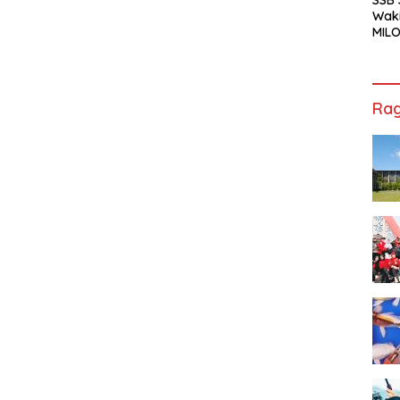
Waki
MILO
Cha
Jak
Rag