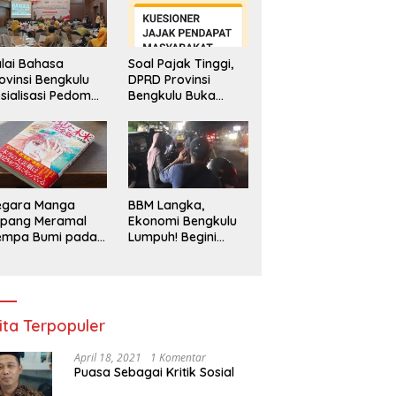
lai Bahasa
Soal Pajak Tinggi,
ovinsi Bengkulu
DPRD Provinsi
sialisasi Pedoman
Bengkulu Buka
engawasan
Layanan
enggunaan
Pengaduan
hasa Indonesia
Masyarakat
egara Manga
BBM Langka,
epang Meramal
Ekonomi Bengkulu
empa Bumi pada
Lumpuh! Begini
li 2025, Semua
Penjelasan
di Heboh
Gubernur
ita Terpopuler
April 18, 2021
1 Komentar
Puasa Sebagai Kritik Sosial