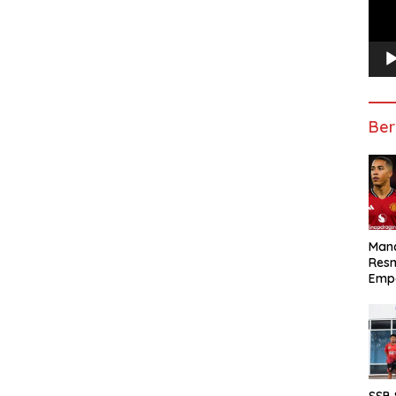
Ber
Manc
Res
Emp
SSB