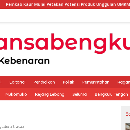
r Mulai Petakan Potensi Produk Unggulan UMKM Melalui Kajia
l
Editorial
Pendidikan
Politik
Pemerintahan
Raga
Mukomuko
Rejang Lebong
Seluma
Bengkulu Tengah
Ed
gustus 31, 2023