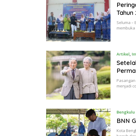
Perin
Tahun 
Seluma – 
membuka s
Artikel
,
In
Setela
Permai
Pasangan 
menjadi c
Bengkulu
BNN Ge
Kota Beng