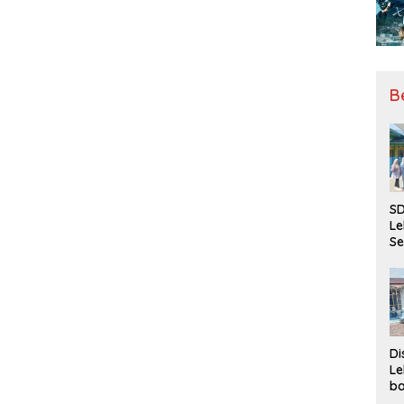
B
SD
Le
Se
da
Bu
Ka
Ja
Di
Le
ba
Be