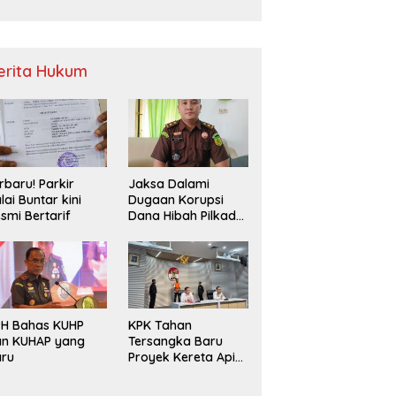
Sampah
erita Hukum
rbaru! Parkir
Jaksa Dalami
lai Buntar kini
Dugaan Korupsi
smi Bertarif
Dana Hibah Pilkada
2024 di Bawaslu
Kaur
PH Bahas KUHP
KPK Tahan
an KUHAP yang
Tersangka Baru
aru
Proyek Kereta Api
Medan