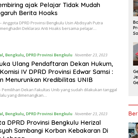
embiring ajak Pelajar Tidak Mudah
garuh Berita Hoaks
Ba
– Anggota DPRD Provinsi Bengkulu Usin Abdisyah Putra
Pr
 menghadiri Deklarasi Anti Hoaks bersama pelajar…
So
P
P
Ba
al
,
Bengkulu
,
DPRD Provinsi Bengkulu
November 23, 2023
Buka Ulang Pendaftaran Dekan Hukum,
Komisi IV DPRD Provinsi Edwar Samsi :
G
J
an Menurunkan Kredibilitas UNIB
G
Ju
– Pemilihan Dekan Fakultas Unib yang sudah dilakukan tanggal
Ja
 lalu yang dimenangkan…
Ber
al
,
Bengkulu
,
DPRD Provinsi Bengkulu
November 23, 2023
a DPRD Provinsi Bengkulu Herizal
syah Sambangi Korban Kebakaran Di