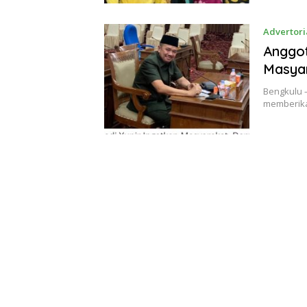
Advertori
Anggot
Masyar
Bengkulu –
memberika