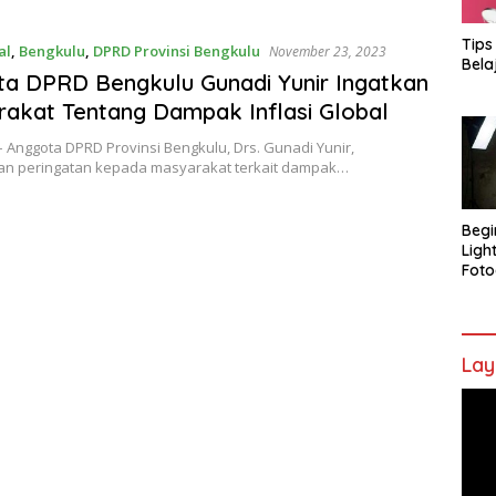
Tips
al
,
Bengkulu
,
DPRD Provinsi Bengkulu
November 23, 2023
Bela
a DPRD Bengkulu Gunadi Yunir Ingatkan
akat Tentang Dampak Inflasi Global
 Anggota DPRD Provinsi Bengkulu, Drs. Gunadi Yunir,
n peringatan kepada masyarakat terkait dampak…
Begi
Ligh
Foto
Lay
Pem
Vide