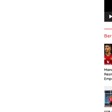
Ber
Manc
Res
Emp
SSB