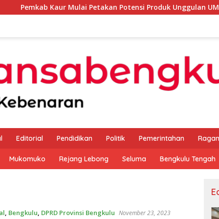
aur Mulai Petakan Potensi Produk Unggulan UMKM Melalui Kaji
l
Editorial
Pendidikan
Politik
Pemerintahan
Raga
Mukomuko
Rejang Lebong
Seluma
Bengkulu Tengah
Ed
al
,
Bengkulu
,
DPRD Provinsi Bengkulu
November 23, 2023