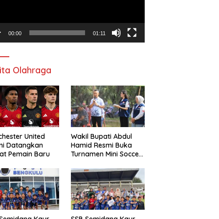
00:00
01:11
ita Olahraga
hester United
Wakil Bupati Abdul
mi Datangkan
Hamid Resmi Buka
at Pemain Baru
Turnamen Mini Soccer
Awat Mata Cup VI
 Semidang Kaur
SSB Semidang Kaur