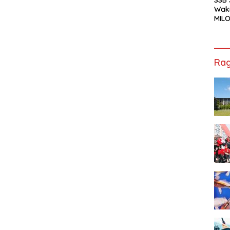
Waki
MILO
Cha
Jak
Rag