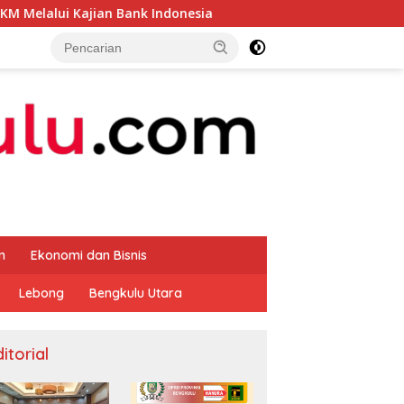
an Bank Indonesia
Sekda Apresiasi Inspektorat Provin
m
Ekonomi dan Bisnis
Lebong
Bengkulu Utara
itorial