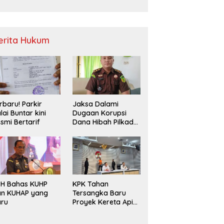
Sampah
erita Hukum
rbaru! Parkir
Jaksa Dalami
lai Buntar kini
Dugaan Korupsi
smi Bertarif
Dana Hibah Pilkada
2024 di Bawaslu
Kaur
PH Bahas KUHP
KPK Tahan
an KUHAP yang
Tersangka Baru
aru
Proyek Kereta Api
Medan