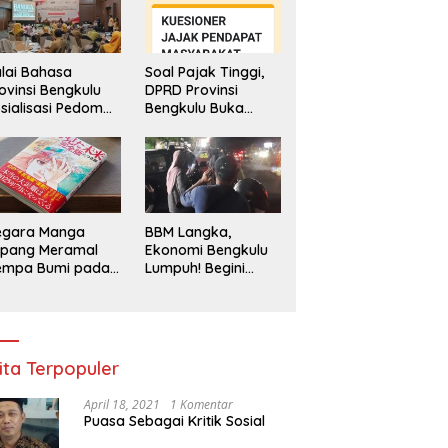
lai Bahasa
Soal Pajak Tinggi,
ovinsi Bengkulu
DPRD Provinsi
sialisasi Pedoman
Bengkulu Buka
engawasan
Layanan
enggunaan
Pengaduan
hasa Indonesia
Masyarakat
egara Manga
BBM Langka,
epang Meramal
Ekonomi Bengkulu
empa Bumi pada
Lumpuh! Begini
li 2025, Semua
Penjelasan
di Heboh
Gubernur
ita Terpopuler
April 18, 2021
1 Komentar
Puasa Sebagai Kritik Sosial