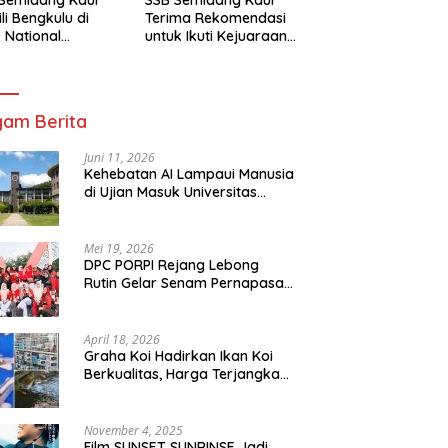
li Bengkulu di
Terima Rekomendasi
 National
untuk Ikuti Kejuaraan
mpionship 2026
Nasional Garuda Anak
arta
Nusantara 2026
am Berita
Juni 11, 2026
Kehebatan AI Lampaui Manusia
di Ujian Masuk Universitas
Tersulit Jepang
Mei 19, 2026
DPC PORPI Rejang Lebong
Rutin Gelar Senam Pernapasan
di Setia Negara Curup
April 18, 2026
Graha Koi Hadirkan Ikan Koi
Berkualitas, Harga Terjangkau
untuk Semua Kalangan
November 4, 2025
Film SUNSET SUNRINSE Jadi