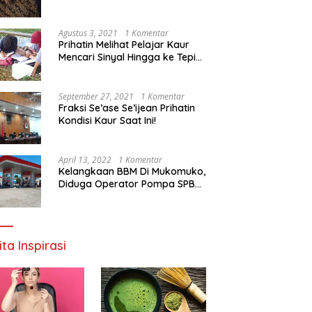
Agustus 3, 2021
1 Komentar
Prihatin Melihat Pelajar Kaur
Mencari Sinyal Hingga ke Tepi
Sungai, Pimpinan DPD RI:
Pemerintah Setempat Mesti
Segera Bertindak
September 27, 2021
1 Komentar
Fraksi Se’ase Se’ijean Prihatin
Kondisi Kaur Saat Ini!
April 13, 2022
1 Komentar
Kelangkaan BBM Di Mukomuko,
Diduga Operator Pompa SPBU
Bandaratu Stok Minyak Sendiri
ita Inspirasi