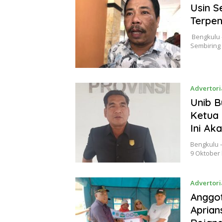
Usin S
Terpen
Bengkulu 
Sembiring
Advertori
Unib 
Ketua 
Ini Ak
Bengkulu 
9 Oktober
Advertori
Anggot
Aprian