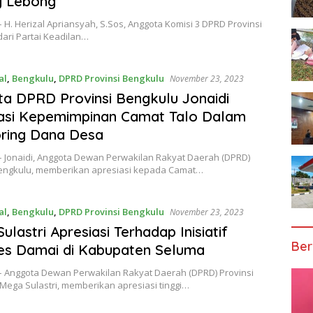
g Lebong
 H. Herizal Apriansyah, S.Sos, Anggota Komisi 3 DPRD Provinsi
ari Partai Keadilan…
al
,
Bengkulu
,
DPRD Provinsi Bengkulu
November 23, 2023
a DPRD Provinsi Bengkulu Jonaidi
asi Kepemimpinan Camat Talo Dalam
ring Dana Desa
– Jonaidi, Anggota Dewan Perwakilan Rakyat Daerah (DPRD)
Bengkulu, memberikan apresiasi kepada Camat…
al
,
Bengkulu
,
DPRD Provinsi Bengkulu
November 23, 2023
ulastri Apresiasi Terhadap Inisiatif
Ber
es Damai di Kabupaten Seluma
– Anggota Dewan Perwakilan Rakyat Daerah (DPRD) Provinsi
Mega Sulastri, memberikan apresiasi tinggi…