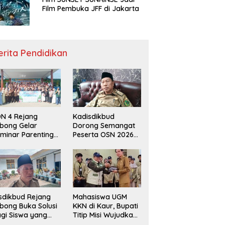
Film Pembuka JFF di Jakarta
erita Pendidikan
N 4 Rejang
Kadisdikbud
bong Gelar
Dorong Semangat
minar Parenting
Peserta OSN 2026
n Deklarasi Anti-
Demi Raih Prestasi
llying,
disdikbud: Patut
di Contoh
sdikbud Rejang
Mahasiswa UGM
bong Buka Solusi
KKN di Kaur, Bupati
gi Siswa yang
Titip Misi Wujudkan
lum Lolos SPMB
Daerah Bebas