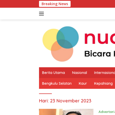
Langsung
Breaking News
Pemkab K
ke
konten
Berita Utama
Nasional
Internasiona
Bengkulu Selatan
Kaur
Kepahiang
Hari:
23 November 2023
Advertori