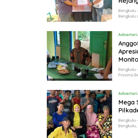
Rejan
Bengkulu –
Bengkulu d
Advertori
Anggot
Apresi
Monito
Bengkulu 
Provinsi 
Advertori
Mega S
Pilkad
Bengkulu 
Bengkulu, 