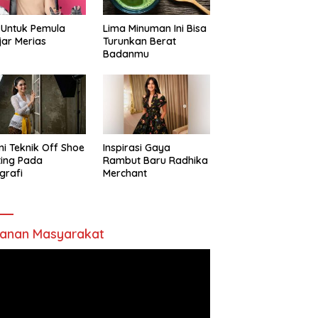
 Untuk Pemula
Lima Minuman Ini Bisa
jar Merias
Turunkan Berat
Badanmu
ni Teknik Off Shoe
Inspirasi Gaya
ting Pada
Rambut Baru Radhika
grafi
Merchant
anan Masyarakat
utar
o