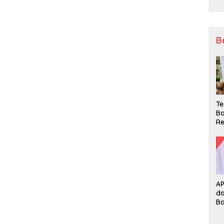
B
Te
Ba
Re
A
d
B