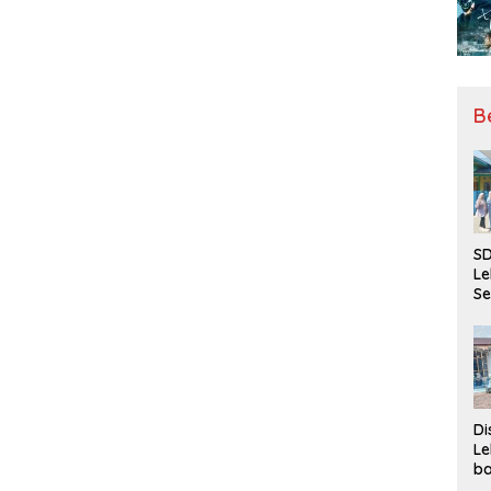
B
SD
Le
Se
da
Bu
Ka
Ja
Di
Le
ba
Be