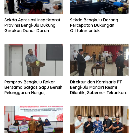
Sekda Apresiasi Inspektorat
Sekda Bengkulu Dorong
Provinsi Bengkulu Dukung
Percepatan Dukungan
Gerakan Donor Darah
Offtaker untuk
Pembangunan TPST Regional
Pemprov Bengkulu Rakor
Direktur dan Komisaris PT
Bersama Satgas Sapu Bersih
Bengkulu Mandiri Resmi
Pelanggaran Harga,
Dilantik, Gubernur Tekankan
Keamanan, dan Mutu
Pentingnya Inovasi
Pangan, Harga TBS Sawit
Masih Jadi Sorotan