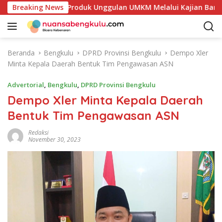
L
akan Potensi Produk Unggulan UMKM Melalui Kajian Bank Indo
Breaking News
a
n
g
s
Beranda
Bengkulu
DPRD Provinsi Bengkulu
Dempo Xler
u
Minta Kepala Daerah Bentuk Tim Pengawasan ASN
n
g
Advertorial
,
Bengkulu
,
DPRD Provinsi Bengkulu
k
Dempo Xler Minta Kepala Daerah
e
Bentuk Tim Pengawasan ASN
k
o
Redaksi
n
November 30, 2023
t
e
n