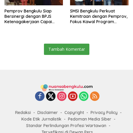
Pemprov Bengkulu Siap
SMSI Bengkulu Perkuat
Bersinergi dengan BPJS
Kemitraan dengan Pemprov,
Ketenagakerjaan Capai
Fokus Kawal Program
Target Universal Coverage
Pembangunan
Jamsostek
Tambah Komentar
Redaksi
Disclaimer
Copyright
Privacy Policy
Kode Etik Jurnalistik
Pedoman Media Siber
Standar Perlindungan Profesi Wartawan
Tervefikasi di Dewan Pers