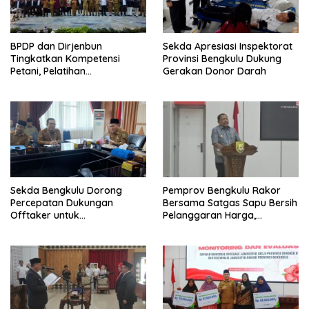
BPDP dan Dirjenbun
Sekda Apresiasi Inspektorat
Tingkatkan Kompetensi
Provinsi Bengkulu Dukung
Petani, Pelatihan
Gerakan Donor Darah
Pengembangan SDM
Perkebunan 2026 Resmi
Dibuka di Bengkulu
Sekda Bengkulu Dorong
Pemprov Bengkulu Rakor
Percepatan Dukungan
Bersama Satgas Sapu Bersih
Offtaker untuk
Pelanggaran Harga,
Pembangunan TPST Regional
Keamanan, dan Mutu
Pangan, Harga TBS Sawit
Masih Jadi Sorotan