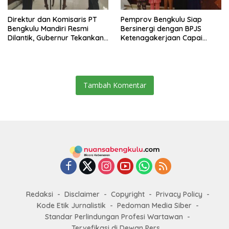
Direktur dan Komisaris PT
Pemprov Bengkulu Siap
Bengkulu Mandiri Resmi
Bersinergi dengan BPJS
Dilantik, Gubernur Tekankan
Ketenagakerjaan Capai
Pentingnya Inovasi
Target Universal Coverage
Jamsostek
Tambah Komentar
Redaksi
Disclaimer
Copyright
Privacy Policy
Kode Etik Jurnalistik
Pedoman Media Siber
Standar Perlindungan Profesi Wartawan
Tervefikasi di Dewan Pers