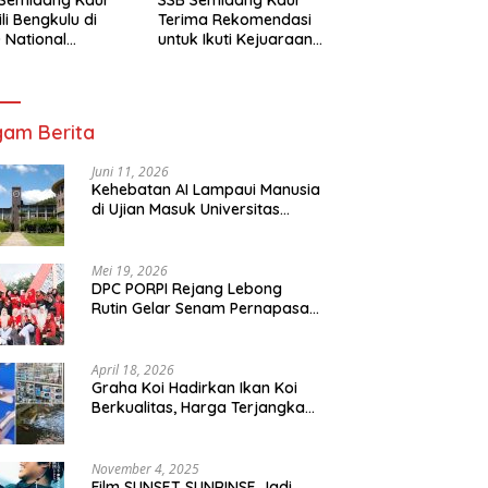
li Bengkulu di
Terima Rekomendasi
 National
untuk Ikuti Kejuaraan
mpionship 2026
Nasional Garuda Anak
arta
Nusantara 2026
am Berita
Juni 11, 2026
Kehebatan AI Lampaui Manusia
di Ujian Masuk Universitas
Tersulit Jepang
Mei 19, 2026
DPC PORPI Rejang Lebong
Rutin Gelar Senam Pernapasan
di Setia Negara Curup
April 18, 2026
Graha Koi Hadirkan Ikan Koi
Berkualitas, Harga Terjangkau
untuk Semua Kalangan
November 4, 2025
Film SUNSET SUNRINSE Jadi