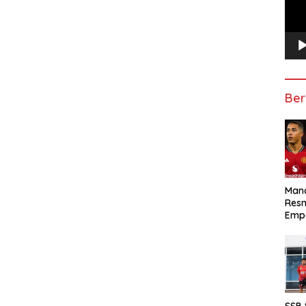
Ber
Manc
Res
Emp
SSB