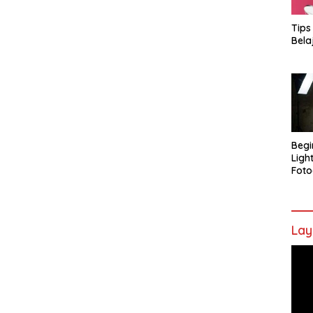
Tips
Bela
Begi
Ligh
Foto
Lay
Pem
Vide