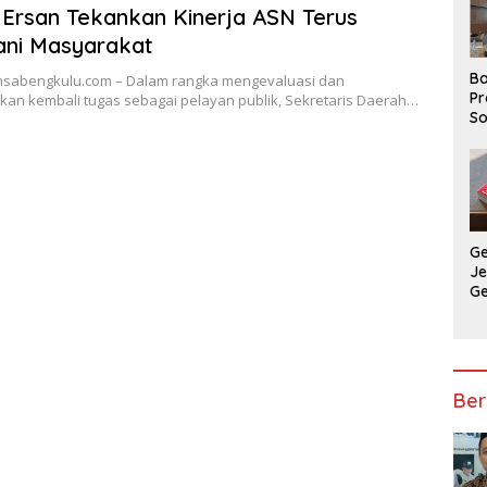
Ersan Tekankan Kinerja ASN Terus
ani Masyarakat
Ba
nsabengkulu.com – Dalam rangka mengevaluasi dan
Pr
kan kembali tugas sebagai pelayan publik, Sekretaris Daerah…
So
P
P
Ba
G
J
G
Ju
Ja
Ber