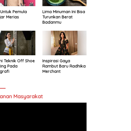
 Untuk Pemula
Lima Minuman Ini Bisa
jar Merias
Turunkan Berat
Badanmu
ni Teknik Off Shoe
Inspirasi Gaya
ting Pada
Rambut Baru Radhika
grafi
Merchant
anan Masyarakat
utar
o