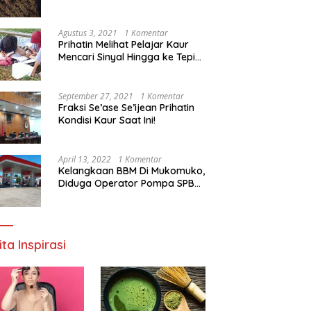
Agustus 3, 2021
1 Komentar
Prihatin Melihat Pelajar Kaur
Mencari Sinyal Hingga ke Tepi
Sungai, Pimpinan DPD RI:
Pemerintah Setempat Mesti
Segera Bertindak
September 27, 2021
1 Komentar
Fraksi Se’ase Se’ijean Prihatin
Kondisi Kaur Saat Ini!
April 13, 2022
1 Komentar
Kelangkaan BBM Di Mukomuko,
Diduga Operator Pompa SPBU
Bandaratu Stok Minyak Sendiri
ita Inspirasi