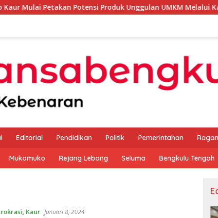
etakan Potensi Produk Unggulan UMKM Melalui Kajian Bank Ind
l
Editorial
Pendidikan
Politik
Pemerintahan
Raga
Mukomuko
Rejang Lebong
Seluma
Bengkulu Tengah
Ed
irokrasi
,
Kaur
Januari 8, 2024