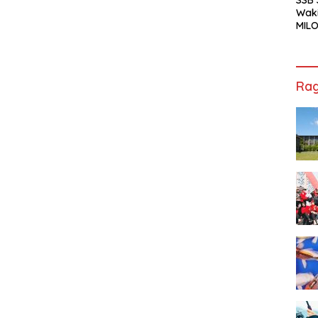
Waki
MILO
Cha
Jak
Rag