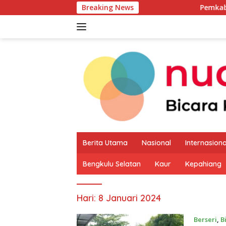
Langsung
Breaking News
Pemkab Kaur Mulai P
ke
konten
Berita Utama
Nasional
Internasiona
Bengkulu Selatan
Kaur
Kepahiang
Hari:
8 Januari 2024
Berseri
,
B