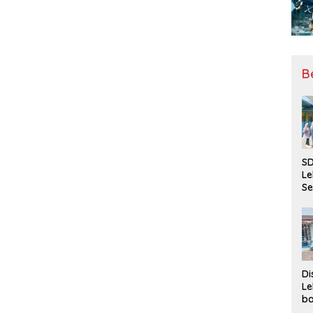
B
SD
Le
Se
da
Bu
Ka
Ja
Di
Le
ba
Be