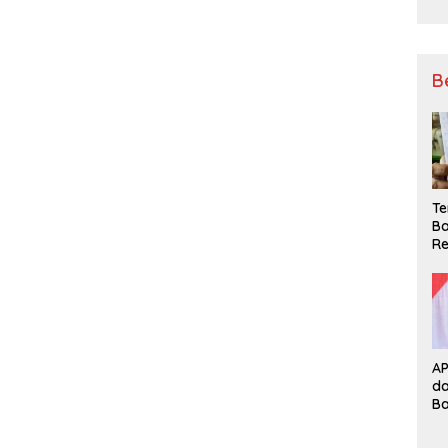
B
Te
Ba
Re
A
d
B