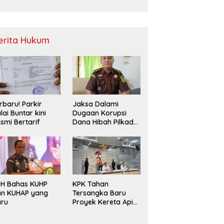
Sampah
erita Hukum
rbaru! Parkir
Jaksa Dalami
lai Buntar kini
Dugaan Korupsi
smi Bertarif
Dana Hibah Pilkada
2024 di Bawaslu
Kaur
PH Bahas KUHP
KPK Tahan
an KUHAP yang
Tersangka Baru
aru
Proyek Kereta Api
Medan