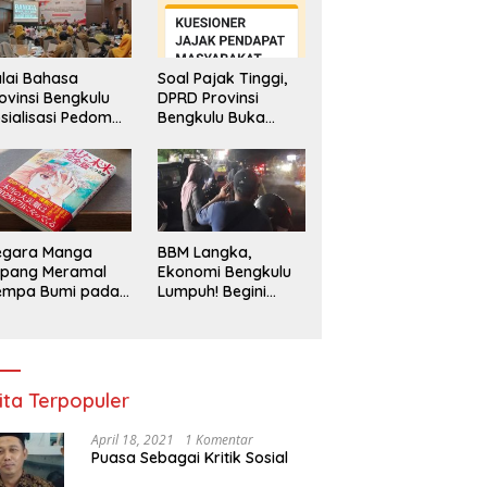
lai Bahasa
Soal Pajak Tinggi,
ovinsi Bengkulu
DPRD Provinsi
sialisasi Pedoman
Bengkulu Buka
engawasan
Layanan
enggunaan
Pengaduan
hasa Indonesia
Masyarakat
egara Manga
BBM Langka,
epang Meramal
Ekonomi Bengkulu
empa Bumi pada
Lumpuh! Begini
li 2025, Semua
Penjelasan
di Heboh
Gubernur
ita Terpopuler
April 18, 2021
1 Komentar
Puasa Sebagai Kritik Sosial