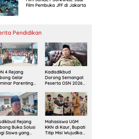
Film Pembuka JFF di Jakarta
erita Pendidikan
N 4 Rejang
Kadisdikbud
bong Gelar
Dorong Semangat
minar Parenting
Peserta OSN 2026
n Deklarasi Anti-
Demi Raih Prestasi
llying,
disdikbud: Patut
di Contoh
sdikbud Rejang
Mahasiswa UGM
bong Buka Solusi
KKN di Kaur, Bupati
gi Siswa yang
Titip Misi Wujudkan
lum Lolos SPMB
Daerah Bebas