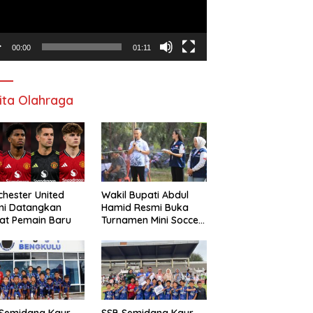
00:00
01:11
ita Olahraga
hester United
Wakil Bupati Abdul
mi Datangkan
Hamid Resmi Buka
at Pemain Baru
Turnamen Mini Soccer
Awat Mata Cup VI
 Semidang Kaur
SSB Semidang Kaur