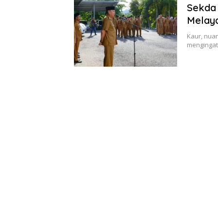
Sekda 
Melay
Kaur, nua
mengingat