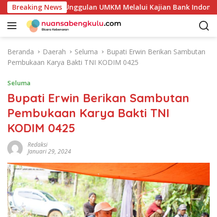
L
otensi Produk Unggulan UMKM Melalui Kajian Bank Indonesia
Breaking News
a
n
g
s
Beranda
Daerah
Seluma
Bupati Erwin Berikan Sambutan
u
Pembukaan Karya Bakti TNI KODIM 0425
n
g
Seluma
k
Bupati Erwin Berikan Sambutan
e
Pembukaan Karya Bakti TNI
k
o
KODIM 0425
n
t
Redaksi
Januari 29, 2024
e
n