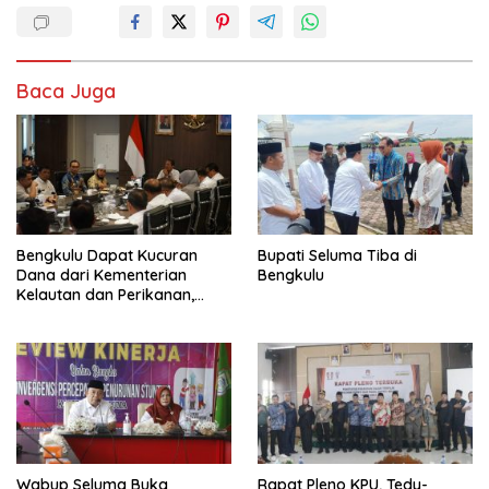
Baca Juga
Bengkulu Dapat Kucuran
Bupati Seluma Tiba di
Dana dari Kementerian
Bengkulu
Kelautan dan Perikanan,
Termasuk Kampung Nelayan
di Kaur
Wabup Seluma Buka
Rapat Pleno KPU, Tedy-