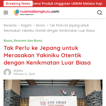
L
i Petakan Potensi Produk Unggulan UMKM Melalui Kajian Bank
Breaking News
a
n
g
s
Beranda
Ragam
Bisnis
Tak Perlu ke Jepang untuk
u
Merasakan Yakiniku Otentik dengan Kenikmatan Luar Biasa
n
g
Bisnis
,
Ekonomi dan Bisnis
k
Tak Perlu ke Jepang untuk
e
Merasakan Yakiniku Otentik
k
o
dengan Kenikmatan Luar Biasa
n
t
Redaksi
Februari 6, 2024
e
n