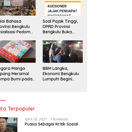
lai Bahasa
Soal Pajak Tinggi,
ovinsi Bengkulu
DPRD Provinsi
sialisasi Pedoman
Bengkulu Buka
engawasan
Layanan
enggunaan
Pengaduan
hasa Indonesia
Masyarakat
egara Manga
BBM Langka,
epang Meramal
Ekonomi Bengkulu
empa Bumi pada
Lumpuh! Begini
li 2025, Semua
Penjelasan
di Heboh
Gubernur
ita Terpopuler
April 18, 2021
1 Komentar
Puasa Sebagai Kritik Sosial