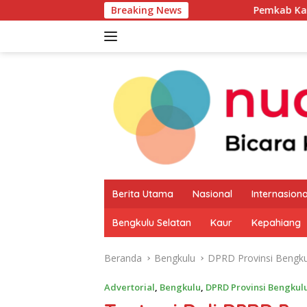
Langsung
Breaking News
Pemkab Kaur Mulai Petakan
ke
konten
Berita Utama
Nasional
Internasiona
Bengkulu Selatan
Kaur
Kepahiang
Beranda
Bengkulu
DPRD Provinsi Bengku
Advertorial
,
Bengkulu
,
DPRD Provinsi Bengkul