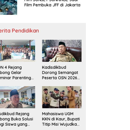
Film Pembuka JFF di Jakarta
erita Pendidikan
N 4 Rejang
Kadisdikbud
bong Gelar
Dorong Semangat
minar Parenting
Peserta OSN 2026
n Deklarasi Anti-
Demi Raih Prestasi
llying,
disdikbud: Patut
di Contoh
sdikbud Rejang
Mahasiswa UGM
bong Buka Solusi
KKN di Kaur, Bupati
gi Siswa yang
Titip Misi Wujudkan
lum Lolos SPMB
Daerah Bebas