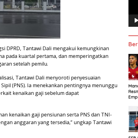
Ber
gsi DPRD, Tantawi Dali mengakui kemungkinan
ma pada kuartal pertama, dan memperingatkan
garan setelah pemilu.
isasi, Tantawi Dali menyoroti penyesuaian
i Sipil (PNS). Ia menekankan pentingnya menunggu
Manc
Res
erkait kenaikan gaji sebelum dapat
Emp
 kenaikan gaji pensiunan serta PNS dan TNI-
engan anggaran yang tersedia,” ungkap Tantawi
SSB