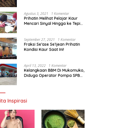
Agustus 3, 2021
1 Komentar
Prihatin Melihat Pelajar Kaur
Mencari Sinyal Hingga ke Tepi
Sungai, Pimpinan DPD RI:
Pemerintah Setempat Mesti
Segera Bertindak
September 27, 2021
1 Komentar
Fraksi Se’ase Se’ijean Prihatin
Kondisi Kaur Saat Ini!
April 13, 2022
1 Komentar
Kelangkaan BBM Di Mukomuko,
Diduga Operator Pompa SPBU
Bandaratu Stok Minyak Sendiri
ita Inspirasi