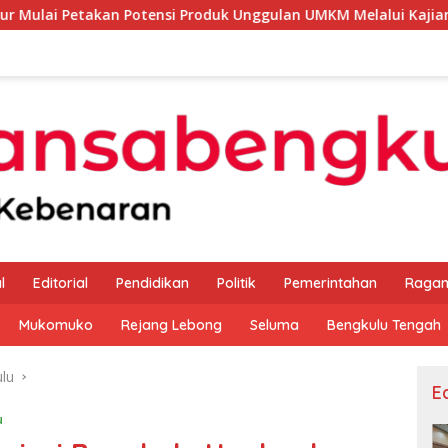
 Potensi Produk Unggulan UMKM Melalui Kajian Bank Indonesia
l
Editorial
Pendidikan
Politik
Pemerintahan
Raga
Mukomuko
Rejang Lebong
Seluma
Bengkulu Tengah
lu
Ed
u