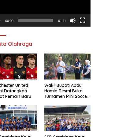
00:00
01:11
ita Olahraga
hester United
Wakil Bupati Abdul
mi Datangkan
Hamid Resmi Buka
at Pemain Baru
Turnamen Mini Soccer
Awat Mata Cup VI
 Semidang Kaur
SSB Semidang Kaur