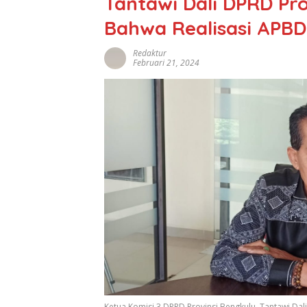
Tantawi Dali DPRD Pr
Bahwa Realisasi APB
Redaktur
Februari 21, 2024
Ketua Komisi 3 DPRD Provinsi Bengkulu, Tantawi Dali