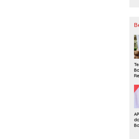
B
Te
Ba
Re
A
d
B