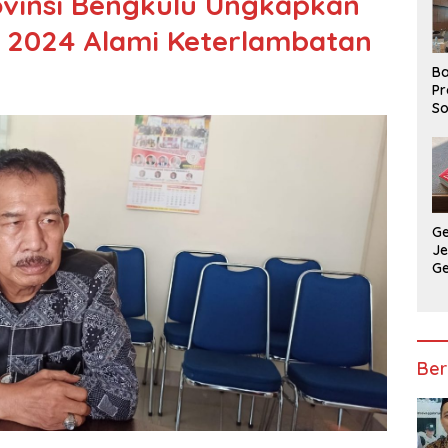
ovinsi Bengkulu Ungkapkan
D 2024 Alami Keterlambatan
Ba
Pr
So
P
P
Ba
G
J
G
Ju
Ja
Ber