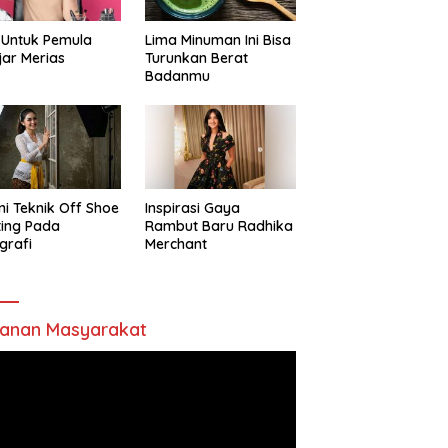
 Untuk Pemula
Lima Minuman Ini Bisa
jar Merias
Turunkan Berat
Badanmu
ni Teknik Off Shoe
Inspirasi Gaya
ting Pada
Rambut Baru Radhika
grafi
Merchant
anan Masyarakat
utar
o