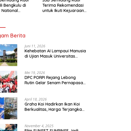
li Bengkulu di
Terima Rekomendasi
 National
untuk Ikuti Kejuaraan
mpionship 2026
Nasional Garuda Anak
arta
Nusantara 2026
am Berita
Juni 11, 2026
Kehebatan AI Lampaui Manusia
di Ujian Masuk Universitas
Tersulit Jepang
Mei 19, 2026
DPC PORPI Rejang Lebong
Rutin Gelar Senam Pernapasan
di Setia Negara Curup
April 18, 2026
Graha Koi Hadirkan Ikan Koi
Berkualitas, Harga Terjangkau
untuk Semua Kalangan
November 4, 2025
Film SUNSET SUNRINSE Jadi