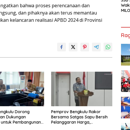
ingatkan bahwa proses perencanaan dan
Waki
MILO
ngsung, dan pihaknya akan terus memantau
Cha
n kelancaran realisasi APBD 2024 di Provinsi
Jak
Rag
engkulu Dorong
Pemprov Bengkulu Rakor
tan Dukungan
Bersama Satgas Sapu Bersih
r untuk Pembangunan
Pelanggaran Harga,
ional
Keamanan, dan Mutu Pangan,