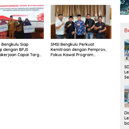
Harga TBS Sawit Masih Jadi
Sorotan
B
 Bengkulu Siap
SMSI Bengkulu Perkuat
gi dengan BPJS
Kemitraan dengan Pemprov,
kerjaan Capai Target
Fokus Kawal Program
l Coverage Jamsostek
Pembangunan
SD
Le
Se
da
Bu
Ka
Ja
Di
Le
ba
Be