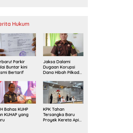
Sampah
erita Hukum
rbaru! Parkir
Jaksa Dalami
lai Buntar kini
Dugaan Korupsi
smi Bertarif
Dana Hibah Pilkada
2024 di Bawaslu
Kaur
PH Bahas KUHP
KPK Tahan
an KUHAP yang
Tersangka Baru
aru
Proyek Kereta Api
Medan