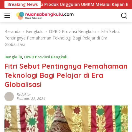
L
Petakan Potensi Produk Unggulan UMKM Melalui Kajian Bank In
Breaking News
a
n
g
s
Beranda
Bengkulu
DPRD Provinsi Bengkulu
Fitri Sebut
u
Pentingnya Pemahaman Teknologi Bagi Pelajar di Era
n
Globalisasi
g
k
Bengkulu
,
DPRD Provinsi Bengkulu
e
Fitri Sebut Pentingnya Pemahaman
k
Teknologi Bagi Pelajar di Era
o
n
Globalisasi
t
e
Redaktur
Februari 22, 2024
n