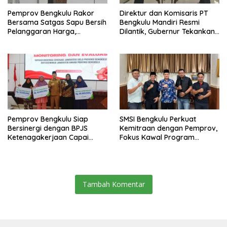
Pemprov Bengkulu Rakor
Direktur dan Komisaris PT
Bersama Satgas Sapu Bersih
Bengkulu Mandiri Resmi
Pelanggaran Harga,
Dilantik, Gubernur Tekankan
Keamanan, dan Mutu
Pentingnya Inovasi
Pangan, Harga TBS Sawit
Masih Jadi Sorotan
Pemprov Bengkulu Siap
SMSI Bengkulu Perkuat
Bersinergi dengan BPJS
Kemitraan dengan Pemprov,
Ketenagakerjaan Capai
Fokus Kawal Program
Target Universal Coverage
Pembangunan
Jamsostek
Tambah Komentar