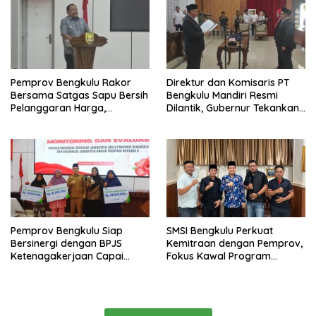
Pemprov Bengkulu Rakor
Direktur dan Komisaris PT
Bersama Satgas Sapu Bersih
Bengkulu Mandiri Resmi
Pelanggaran Harga,
Dilantik, Gubernur Tekankan
Keamanan, dan Mutu
Pentingnya Inovasi
Pangan, Harga TBS Sawit
Masih Jadi Sorotan
Pemprov Bengkulu Siap
SMSI Bengkulu Perkuat
Bersinergi dengan BPJS
Kemitraan dengan Pemprov,
Ketenagakerjaan Capai
Fokus Kawal Program
Target Universal Coverage
Pembangunan
Jamsostek