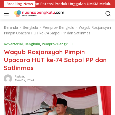
L
ur Mulai Petakan Potensi Produk Unggulan UMKM Melalui Kajia
Breaking News
a
n
g
s
Beranda
Bengkulu
Pemprov Bengkulu
Wagub Rosjonsyah
u
Pimpin Upacara HUT ke-74 Satpol PP dan Satlinmas
n
g
Advertorial
,
Bengkulu
,
Pemprov Bengkulu
k
Wagub Rosjonsyah Pimpin
e
Upacara HUT ke-74 Satpol PP dan
k
o
Satlinmas
n
t
Redaksi
Maret 9, 2024
e
n