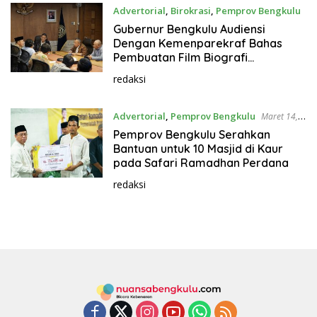
Advertorial
,
Birokrasi
,
Pemprov Bengkulu
Maret 14, 2024
Gubernur Bengkulu Audiensi
Dengan Kemenparekraf Bahas
Pembuatan Film Biografi
Fatmawati Soekarno
redaksi
Advertorial
,
Pemprov Bengkulu
Maret 14,
2024
Pemprov Bengkulu Serahkan
Bantuan untuk 10 Masjid di Kaur
pada Safari Ramadhan Perdana
redaksi