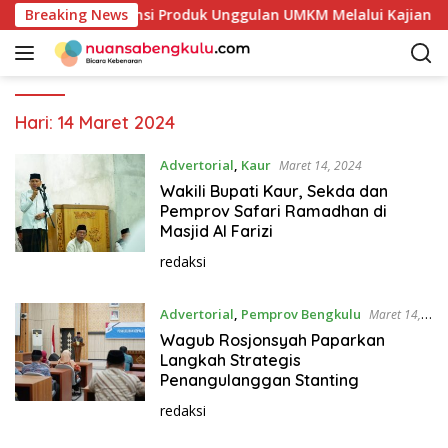
L
lai Petakan Potensi Produk Unggulan UMKM Melalui Kajian Ba
Breaking News
a
n
g
s
u
Hari:
14 Maret 2024
n
g
Advertorial
,
Kaur
Maret 14, 2024
k
Wakili Bupati Kaur, Sekda dan
e
Pemprov Safari Ramadhan di
k
Masjid Al Farizi
o
redaksi
n
t
Advertorial
,
Pemprov Bengkulu
Maret 14,
e
2024
n
Wagub Rosjonsyah Paparkan
Langkah Strategis
Penangulanggan Stanting
redaksi