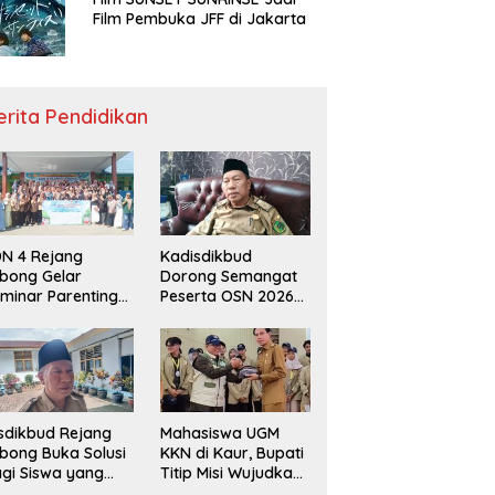
Film Pembuka JFF di Jakarta
erita Pendidikan
N 4 Rejang
Kadisdikbud
bong Gelar
Dorong Semangat
minar Parenting
Peserta OSN 2026
n Deklarasi Anti-
Demi Raih Prestasi
llying,
disdikbud: Patut
di Contoh
sdikbud Rejang
Mahasiswa UGM
bong Buka Solusi
KKN di Kaur, Bupati
gi Siswa yang
Titip Misi Wujudkan
lum Lolos SPMB
Daerah Bebas