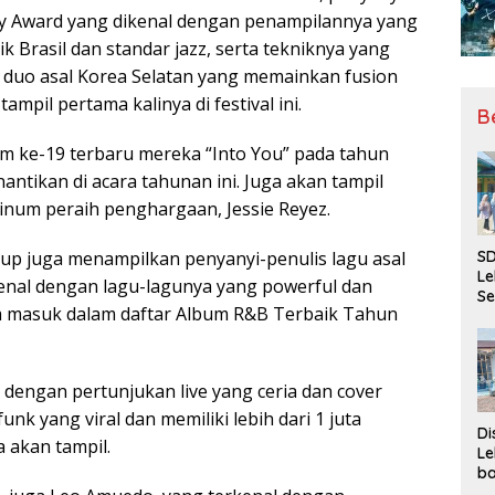
my Award yang dikenal dengan penampilannya yang
Brasil dan standar jazz, serta tekniknya yang
), duo asal Korea Selatan yang memainkan fusion
mpil pertama kalinya di festival ini.
B
um ke-19 terbaru mereka “Into You” pada tahun
antikan di acara tahunan ini. Juga akan tampil
tinum peraih penghargaan, Jessie Reyez.
SD
neup juga menampilkan penyanyi-penulis lagu asal
Le
rkenal dengan lagu-lagunya yang powerful dan
Se
a masuk dalam daftar Album R&B Terbaik Tahun
da
Bu
Ka
Ja
 dengan pertunjukan live yang ceria dan cover
nk yang viral dan memiliki lebih dari 1 juta
Di
 akan tampil.
Le
ba
Be