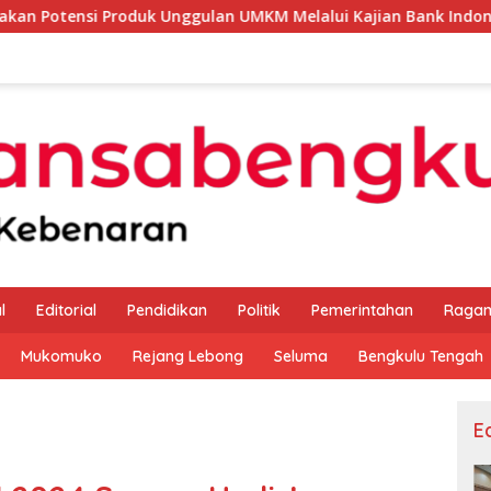
k Unggulan UMKM Melalui Kajian Bank Indonesia
Sekda 
l
Editorial
Pendidikan
Politik
Pemerintahan
Raga
Mukomuko
Rejang Lebong
Seluma
Bengkulu Tengah
Ed