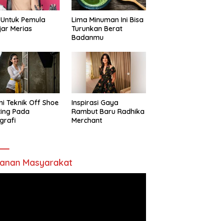
 Untuk Pemula
Lima Minuman Ini Bisa
jar Merias
Turunkan Berat
Badanmu
ni Teknik Off Shoe
Inspirasi Gaya
ting Pada
Rambut Baru Radhika
grafi
Merchant
anan Masyarakat
utar
o