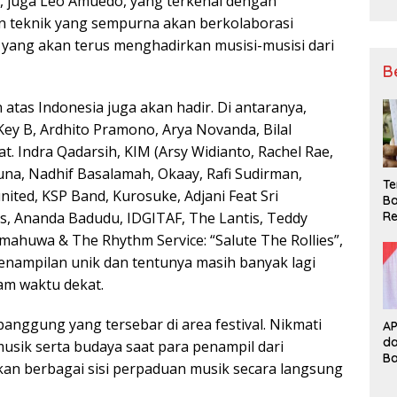
hil, juga Leo Amuedo, yang terkenal dengan
n teknik yang sempurna akan berkolaborasi
l yang akan terus menghadirkan musisi-musisi dari
B
atas Indonesia juga akan hadir. Di antaranya,
Key B, Ardhito Pramono, Arya Novanda, Bilal
at. Indra Qadarsih, KIM (Arsy Widianto, Rachel Rae,
na, Nadhif Basalamah, Okaay, Rafi Sudirman,
Te
ited, KSP Band, Kurosuke, Adjani Feat Sri
Ba
Re
s, Ananda Badudu, IDGITAF, The Lantis, Teddy
umahuwa & The Rhythm Service: “Salute The Rollies”,
nampilan unik dan tentunya masih banyak lagi
m waktu dekat.
panggung yang tersebar di area festival. Nikmati
A
d
usik serta budaya saat para penampil dari
B
an berbagai sisi perpaduan musik secara langsung