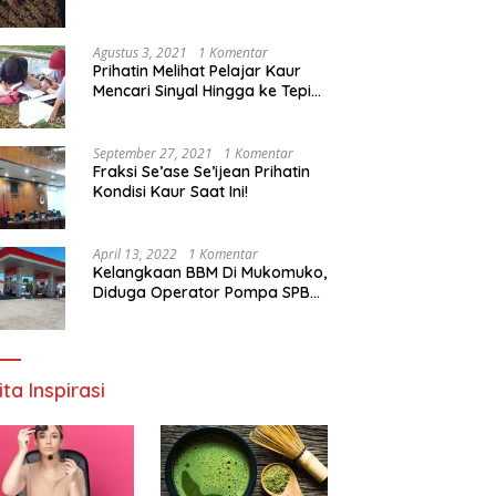
Agustus 3, 2021
1 Komentar
Prihatin Melihat Pelajar Kaur
Mencari Sinyal Hingga ke Tepi
Sungai, Pimpinan DPD RI:
Pemerintah Setempat Mesti
Segera Bertindak
September 27, 2021
1 Komentar
Fraksi Se’ase Se’ijean Prihatin
Kondisi Kaur Saat Ini!
April 13, 2022
1 Komentar
Kelangkaan BBM Di Mukomuko,
Diduga Operator Pompa SPBU
Bandaratu Stok Minyak Sendiri
ita Inspirasi