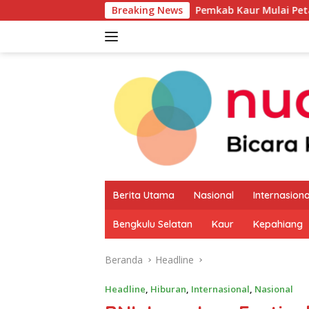
Langsung
Pemkab Kaur Mulai Petakan Potensi Produ
Breaking News
ke
konten
Berita Utama
Nasional
Internasiona
Bengkulu Selatan
Kaur
Kepahiang
Beranda
Headline
Headline
,
Hiburan
,
Internasional
,
Nasional