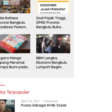
lai Bahasa
Soal Pajak Tinggi,
ovinsi Bengkulu
DPRD Provinsi
sialisasi Pedoman
Bengkulu Buka
engawasan
Layanan
enggunaan
Pengaduan
hasa Indonesia
Masyarakat
egara Manga
BBM Langka,
epang Meramal
Ekonomi Bengkulu
empa Bumi pada
Lumpuh! Begini
li 2025, Semua
Penjelasan
di Heboh
Gubernur
ita Terpopuler
April 18, 2021
1 Komentar
Puasa Sebagai Kritik Sosial