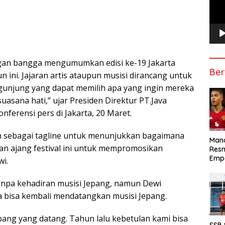
engan bangga mengumumkan edisi ke-19 Jakarta
Ber
un ini. Jajaran artis ataupun musisi dirancang untuk
unjung yang dapat memilih apa yang ingin mereka
uasana hati,” ujar Presiden Direktur PT.Java
nferensi pers di Jakarta, 20 Maret.
ih sebagai tagline untuk menunjukkan bagaimana
Manc
n ajang festival ini untuk mempromosikan
Res
Emp
i.
 tanpa kehadiran musisi Jepang, namun Dewi
a bisa kembali mendatangkan musisi Jepang.
epang yang datang. Tahun lalu kebetulan kami bisa
SSB