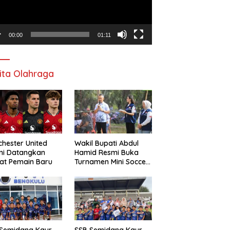
00:00
01:11
ita Olahraga
hester United
Wakil Bupati Abdul
mi Datangkan
Hamid Resmi Buka
at Pemain Baru
Turnamen Mini Soccer
Awat Mata Cup VI
 Semidang Kaur
SSB Semidang Kaur