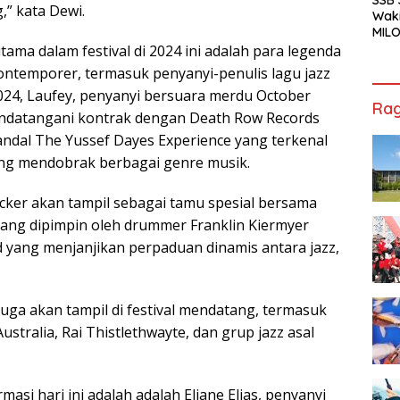
” kata Dewi.
Waki
MILO
Cha
ama dalam festival di 2024 ini adalah para legenda
Jak
kontemporer, termasuk penyanyi-penulis lagu jazz
024, Laufey, penyanyi bersuara merdu October
Rag
andatangani kontrak dengan Death Row Records
ndal The Yussef Dayes Experience yang terkenal
ang mendobrak berbagai genre musik.
cker akan tampil sebagai tamu spesial bersama
yang dipimpin oleh drummer Franklin Kiermyer
 yang menjanjikan perpaduan dinamis antara jazz,
juga akan tampil di festival mendatang, termasuk
ustralia, Rai Thistlethwayte, dan grup jazz asal
masi hari ini adalah adalah Eliane Elias, penyanyi