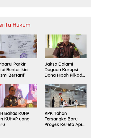
Sampah
erita Hukum
rbaru! Parkir
Jaksa Dalami
lai Buntar kini
Dugaan Korupsi
smi Bertarif
Dana Hibah Pilkada
2024 di Bawaslu
Kaur
PH Bahas KUHP
KPK Tahan
an KUHAP yang
Tersangka Baru
aru
Proyek Kereta Api
Medan