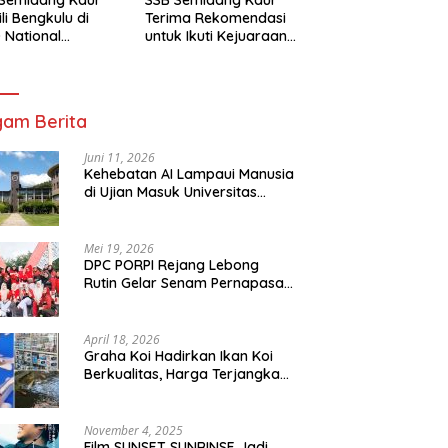
li Bengkulu di
Terima Rekomendasi
 National
untuk Ikuti Kejuaraan
mpionship 2026
Nasional Garuda Anak
arta
Nusantara 2026
am Berita
Juni 11, 2026
Kehebatan AI Lampaui Manusia
di Ujian Masuk Universitas
Tersulit Jepang
Mei 19, 2026
DPC PORPI Rejang Lebong
Rutin Gelar Senam Pernapasan
di Setia Negara Curup
April 18, 2026
Graha Koi Hadirkan Ikan Koi
Berkualitas, Harga Terjangkau
untuk Semua Kalangan
November 4, 2025
Film SUNSET SUNRINSE Jadi