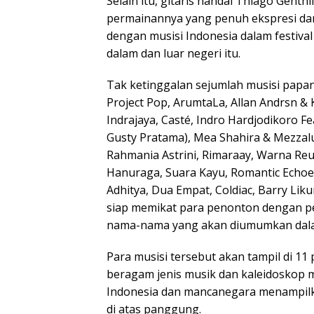
Selain itu, gitaris handal Thiago Gent
permainannya yang penuh ekspresi da
dengan musisi Indonesia dalam festiva
dalam dan luar negeri itu.
Tak ketinggalan sejumlah musisi papan 
Project Pop, ArumtaLa, Allan Andrsn & 
Indrajaya, Casté, Indro Hardjodikoro Fe
Gusty Pratama), Mea Shahira & Mezzalu
Rahmania Astrini, Rimaraay, Warna Reun
Hanuraga, Suara Kayu, Romantic Echoe
Adhitya, Dua Empat, Coldiac, Barry Lik
siap memikat para penonton dengan pe
nama-nama yang akan diumumkan dala
Para musisi tersebut akan tampil di 11 
beragam jenis musik dan kaleidoskop m
Indonesia dan mancanegara menampilk
di atas panggung.