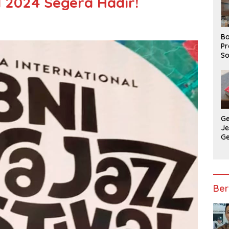
l 2024 Segera Hadir!
Ba
Pr
So
P
P
Ba
G
J
G
Ju
Ja
Ber