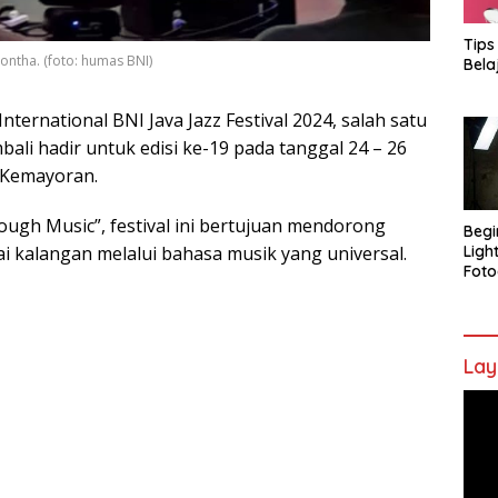
Tips
Gontha. (foto: humas BNI)
Bela
ternational BNI Java Jazz Festival 2024, salah satu
mbali hadir untuk edisi ke-19 pada tanggal 24 – 26
, Kemayoran.
ugh Music”, festival ini bertujuan mendorong
Begi
kalangan melalui bahasa musik yang universal.
Ligh
Foto
Lay
Pem
Vide