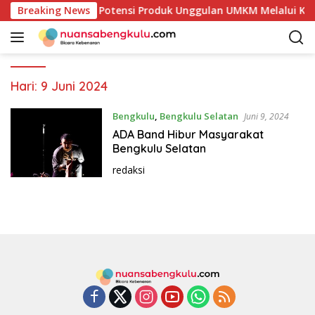
L
aur Mulai Petakan Potensi Produk Unggulan UMKM Melalui Kaji
Breaking News
a
n
g
s
u
Hari:
9 Juni 2024
n
g
Bengkulu
,
Bengkulu Selatan
Juni 9, 2024
k
ADA Band Hibur Masyarakat
e
Bengkulu Selatan
k
redaksi
o
n
t
e
n