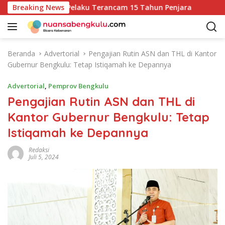
L
Pembunuhan, Pelaku Terancam 15 Tahun Penjara
Breaking News
Sekda
a
n
g
s
Beranda
Advertorial
Pengajian Rutin ASN dan THL di Kantor
u
Gubernur Bengkulu: Tetap Istiqamah ke Depannya
n
g
Advertorial
,
Pemprov Bengkulu
k
Pengajian Rutin ASN dan THL di
e
Kantor Gubernur Bengkulu: Tetap
k
o
Istiqamah ke Depannya
n
t
Redaksi
Juli 5, 2024
e
n