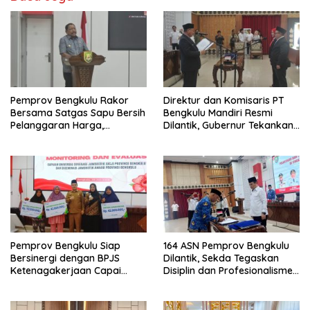
Pemprov Bengkulu Rakor
Direktur dan Komisaris PT
Bersama Satgas Sapu Bersih
Bengkulu Mandiri Resmi
Pelanggaran Harga,
Dilantik, Gubernur Tekankan
Keamanan, dan Mutu
Pentingnya Inovasi
Pangan, Harga TBS Sawit
Masih Jadi Sorotan
Pemprov Bengkulu Siap
164 ASN Pemprov Bengkulu
Bersinergi dengan BPJS
Dilantik, Sekda Tegaskan
Ketenagakerjaan Capai
Disiplin dan Profesionalisme
Target Universal Coverage
Aparatur
Jamsostek