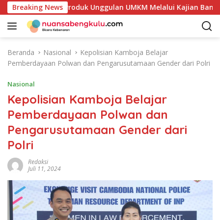
L
akan Potensi Produk Unggulan UMKM Melalui Kajian Bank Indo
Breaking News
a
n
g
s
Beranda
Nasional
Kepolisian Kamboja Belajar
u
Pemberdayaan Polwan dan Pengarusutamaan Gender dari Polri
n
g
Nasional
k
Kepolisian Kamboja Belajar
e
Pemberdayaan Polwan dan
k
o
Pengarusutamaan Gender dari
n
Polri
t
e
Redaksi
n
Juli 11, 2024