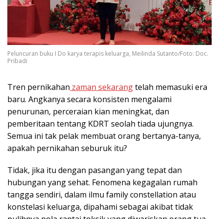
Peluncuran buku I Do karya terapis keluarga, Meilinda Sutanto/Foto: Doc.
Pribadi
Tren pernikahan
zaman sekarang
telah memasuki era
baru. Angkanya secara konsisten mengalami
penurunan, perceraian kian meningkat, dan
pemberitaan tentang KDRT seolah tiada ujungnya.
Semua ini tak pelak membuat orang bertanya-tanya,
apakah pernikahan seburuk itu?
Tidak, jika itu dengan pasangan yang tepat dan
hubungan yang sehat. Fenomena kegagalan rumah
tangga sendiri, dalam ilmu family constellation atau
konstelasi keluarga, dipahami sebagai akibat tidak
pulihnya pola rantai toksik yang diwariskan orang tua