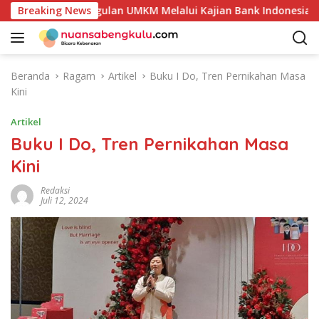
L
si Produk Unggulan UMKM Melalui Kajian Bank Indonesia
Breaking News
a
n
g
s
Beranda
Ragam
Artikel
Buku I Do, Tren Pernikahan Masa
u
Kini
n
g
Artikel
k
Buku I Do, Tren Pernikahan Masa
e
Kini
k
o
Redaksi
n
Juli 12, 2024
t
e
n